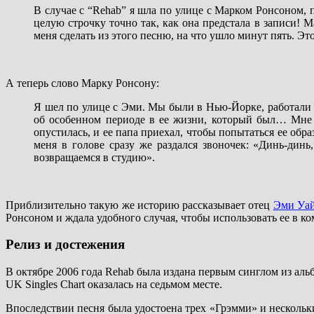
В случае с “Rehab” я шла по улице с Марком Ронсоном, 
целую строчку точно так, как она предстала в записи! М
меня сделать из этого песню, на что ушло минут пять. Эт
А теперь слово Марку Ронсону:
Я шел по улице с Эми. Мы были в Нью-Йорке, работали в
об особенном периоде в ее жизни, который был… Мне с
опустилась, и ее папа приехал, чтобы попытаться ее обра
меня в голове сразу же раздался звоночек: «Динь-динь
возвращаемся в студию».
Приблизительно такую же историю рассказывает отец
Эми Уай
Ронсоном и ждала удобного случая, чтобы использовать ее в к
Релиз и достежения
В октябре 2006 года Rehab была издана первым синглом из альбо
UK Singles Chart оказалась на седьмом месте.
Впоследствии песня была удостоена трех «Грэмми» и нескольк