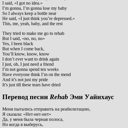
I said, «I got no idea.»
I’m gonna, I’m gonna lose my baby
So I always keep a bottle near
He said, «I just think you’re depressed.»
This, me, yeah, baby, and the rest
They tried to make me go to rehab
But I said, «no, no, no»
Yes, I been black
But when I come back,
You’ll know, know, know
I don’t ever want to drink again
I just, oh, I just need a friend
I’m not gonna spend ten weeks
Have everyone think I’m on the mend
And it’s not just my pride
It’s just till these tears have dried
Перевод песни
Rehab
Эми Уайнхаус
Меня пытались отправить на реабилитацию,
Я сказала: «Нет-нет-нет»
Да, у меня была черная полоса,
Но когда я выберусь,