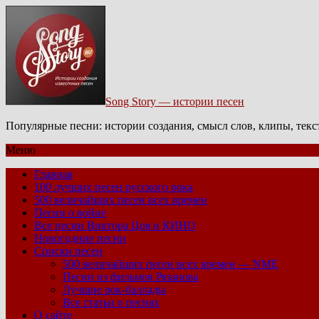
Song Story — истории песен
Популярные песни: истории создания, смысл слов, клипы, тек
Меню
Главная
100 лучших песен русского рока
500 величайших песен всех времен
Песни о войне
Все песни Виктора Цоя и КИНО
Новогодние песни
Списки песен
500 величайших песен всех времен — NME
Песни из фильмов Рязанова
Лучшие рок-баллады
Все статьи о песнях
О сайте