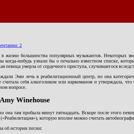
ентарии: 2
 в жизни большинства популярных музыкантов. Некоторых звез
мы когда-нибудь узнали бы о печально известном списке, кото
ая певица умерла от сердечного приступа, случившегося вследст
ждали Эми лечь в реабилитационный центр, но она категорич
 считала себя алкоголиком или наркоманом и утверждала, что в
ном вопросе.
Amy Winehouse
но она там пробыла минут пятнадцать. Вскоре после этого певиц
(«Реабилитация»), которую вполне можно считать автобиографи
а об истории песни: