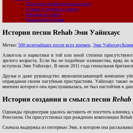
Политика конфиденциальности
Статьи о песнях по заказу
Реклама на сайте
Правообладателям
История песни Rehab Эми Уайнхаус
Метки:
500 величайших песен всех времен
,
Эми Уайнхаус
Комм
Алкоголь и наркотики в той или иной степени присутствуют
зрелого возраста. Если бы не подобные излишества, вряд ли 
вступила Эми Уайнхаус. В июле 2011 года гениальная британск
Друзья и даже руководство звукозаписывающей компании убе
оправдания своим пагубным пристрастиям. Уайнхаус также не
мнению которого она прислушивалась, не был настойчив в дан
История создания и смысл песни
Rehab
Однажды продюсерам удалось заставить ее посетить клинику, 
Ронсоном. Он присутствовал при рождении композиции Rehab 
Сначала выдержка из интервью Эми, в котором она рассказывал