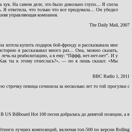
а хук. На самом деле, это было довольно глупо… Я спела
сь. Я ответила, что только что все придумала… Он убедил
режняя управляющая компания.
The Daily Mail, 2007
на хотела купить подарок бой-френду и рассказывала мне
историю я рассказывал много раз… Она, можно сказать,
 лечь на реабилитацию, а я ему: “Пффф, нет-нет-нет”. И у
 «Как ты к этому отнеслась?», — но я лишь сказал: «Мы
BBC Radio 1, 2011
ую строчку певица сочинила за несколько лет то той прогулки с
В US Billboard Hot 100 песня добралась до девятой позиции, а в
йтинги лучших композиций, включая топ-500 по версии Rolling