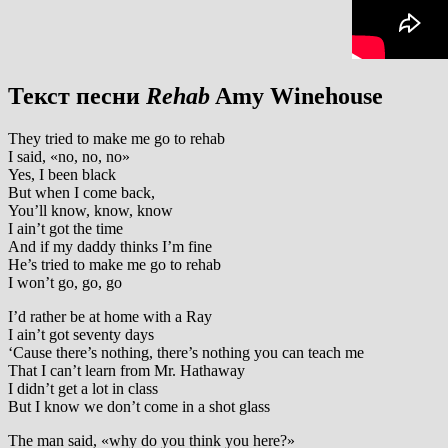
Текст песни
Rehab
Amy Winehouse
They tried to make me go to rehab
I said, «no, no, no»
Yes, I been black
But when I come back,
You’ll know, know, know
I ain’t got the time
And if my daddy thinks I’m fine
He’s tried to make me go to rehab
I won’t go, go, go
I’d rather be at home with a Ray
I ain’t got seventy days
‘Cause there’s nothing, there’s nothing you can teach me
That I can’t learn from Mr. Hathaway
I didn’t get a lot in class
But I know we don’t come in a shot glass
The man said, «why do you think you here?»