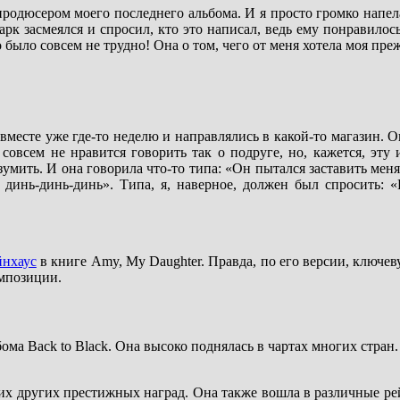
продюсером моего последнего альбома. И я просто громко напел
арк засмеялся и спросил, кто это написал, ведь ему понравило
о было совсем не трудно! Она о том, чего от меня хотела моя п
месте уже где-то неделю и направлялись в какой-то магазин. О
овсем не нравится говорить так о подруге, но, кажется, эту 
зумить. И она говорила что-то типа: «Он пытался заставить меня
, динь-динь-динь». Типа, я, наверное, должен был спросить:
нхаус
в книге Amy, My Daughter. Правда, по его версии, ключев
омпозиции.
ма Back to Black. Она высоко поднялась в чартах многих стран. 
их других престижных наград. Она также вошла в различные ре