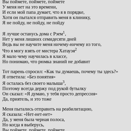
Вы поймете, поймете, поймете
У меня нет на это времени,
И если мой папа думает, что я в порядке,
Хотя он пытался отправить меня в клинику,
Я не пойду, не пойду, не пойду
1
Я лучше останусь дома с Рэем
,
Нет у меня лишних семидесяти дней
Ведь вы не научите меня ничему-ничему из того,
2
Что я могу взять от мистера Хатауэя
Я мало чему научилась в классе,
Но понимаю, что рюмка знаний не добавит
Тот парень спросил: «Как ты думаешь, почему ты здесь?»
Я ответила: «Без понятия»
3
Я осталась без своего малыша
,
Поэтому всегда держу под рукой бутылку
Он сказал: «Я думаю, у тебя просто депрессия»
Да, приятель, и это тоже
Меня пытались отправить на реабилитацию,
Я сказала: «Нет-нет-нет»
Да, у меня была черная полоса,
Но когда я выберусь,
Вы поймете, поймете, поймете