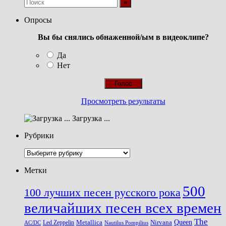
Опросы
Вы бы снялись обнаженной/ым в видеоклипе?
Да
Нет
Просмотреть результаты
Загрузка ...
Рубрики
Рубрики
Метки
500
100 лучших песен русского рока
величайших песен всех времен
The
Queen
Metallica
Nirvana
Led Zeppelin
Nautilus Pompilius
AC/DC