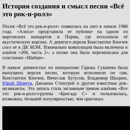
История создания и смысл песни «Всё
это рок-н-ролл»
Песня «Всё это рок-н-ролл» появилась на свет в начале 1988
года. «Алиса» представила ее публике на одном из
мартовских концертов в Перми, где исполнила её
акустическую версию. А девятого апреля Константин Кинчев
спел её в ДК МЭИ. Изначально композиция была включена в
альбом «206, часть 2», а позже она была перезаписана для
пластинки «Шабаш».
В начале девяностых по инициативе Гарика Сукачева была
выпущена версия песни, которую исполнили он сам,
Константин Кинчев, Вячеслав Бутусов, Владимир Шахрин,
Юрий Шевчук
, Джоанна Стингрей и другие известные рок-
музыканты. Эта запись стала заглавным треком альбома «Все
это рок-н-ролл»группы «Бригада С» и пользовалась,
возможно, большей популярностью, чем оригинал.