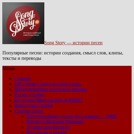
Song Story — истории песен
Популярные песни: истории создания, смысл слов, клипы,
тексты и переводы
Меню
Главная
100 лучших песен русского рока
500 величайших песен всех времен
Песни о войне
Все песни Виктора Цоя и КИНО
Новогодние песни
Списки песен
500 величайших песен всех времен — NME
Песни из фильмов Рязанова
Лучшие рок-баллады
Все статьи о песнях