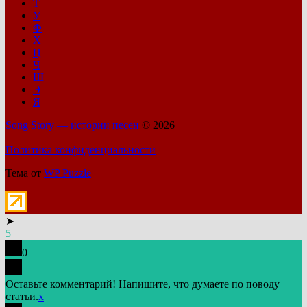
Т
У
Ф
Х
Ц
Ч
Ш
Э
Я
Song Story — истории песен
© 2026
Политика конфиденциальности
Тема от
WP Puzzle
➤
5
0
Оставьте комментарий! Напишите, что думаете по поводу
статьи.
x