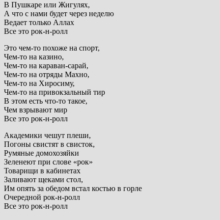
В Пушкаре или Жигулях,
А что с нами будет через неделю
Ведает только Аллах
Все это рок-н-ролл
Это чем-то похоже на спорт,
Чем-то на казино,
Чем-то на караван-сарай,
Чем-то на отряды Махно,
Чем-то на Хиросиму,
Чем-то на привокзальный тир
В этом есть что-то такое,
Чем взрывают мир
Все это рок-н-ролл
Академики чешут плеши,
Погоны свистят в свисток,
Румяные домохозяйки
Зеленеют при слове «рок»
Товарищи в кабинетах
Заливают щеками стол,
Им опять за обедом встал костью в горле
Очередной рок-н-ролл
Все это рок-н-ролл