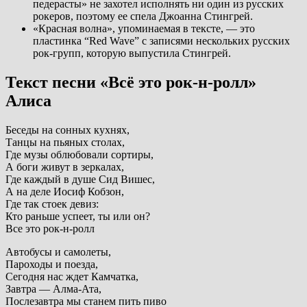
педерасты» не захотел исполнять ни один из русских
рокеров, поэтому ее спела Джоанна Стингрей.
«Красная волна», упоминаемая в тексте, — это
пластинка “Red Wave” с записями нескольких русских
рок-групп, которую выпустила Стингрей.
Текст песни «Всё это рок-н-ролл»
Алиса
Беседы на сонных кухнях,
Танцы на пьяных столах,
Где музы облюбовали сортиры,
А боги живут в зеркалах,
Где каждый в душе Сид Вишес,
А на деле Иосиф Кобзон,
Где так стоек девиз:
Кто раньше успеет, ты или он?
Все это рок-н-ролл
Автобусы и самолеты,
Пароходы и поезда,
Сегодня нас ждет Камчатка,
Завтра — Алма-Ата,
Послезавтра мы станем пить пиво