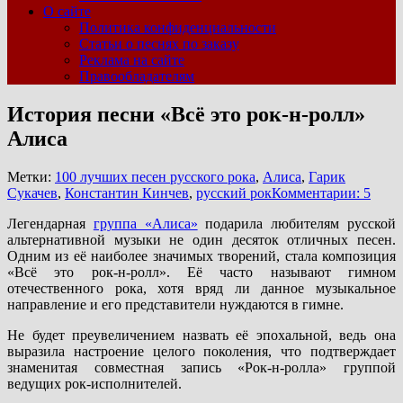
О сайте
Политика конфиденциальности
Статьи о песнях по заказу
Реклама на сайте
Правообладателям
История песни «Всё это рок-н-ролл»
Алиса
Метки:
100 лучших песен русского рока
,
Алиса
,
Гарик
Сукачев
,
Константин Кинчев
,
русский рок
Комментарии: 5
Легендарная
группа «Алиса»
подарила любителям русской
альтернативной музыки не один десяток отличных песен.
Одним из её наиболее значимых творений, стала композиция
«Всё это рок-н-ролл». Её часто называют гимном
отечественного рока, хотя вряд ли данное музыкальное
направление и его представители нуждаются в гимне.
Не будет преувеличением назвать её эпохальной, ведь она
выразила настроение целого поколения, что подтверждает
знаменитая совместная запись «Рок-н-ролла» группой
ведущих рок-исполнителей.