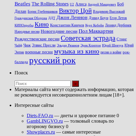
Beatles
The Rolling Stones
Алиса
Боб
U2
Андрей Макаревич
Виктор Цой
Дилан
Владимир Высоцкий
Борис Гребенщиков
Джон Леннон
Дэвид Боуи
Гражданская Оборона
Егор Летов
ДДТ
Кино
Константин Кинчев
Курт Кобейн
Леонид Дербенев
КИНОпробы
Пол Маккартни
Новогодние песни
Народные песни
Советская эстрада
Рождественские песни
Стинг
Чиж
Элвис Пресли
Эрик Клэптон
Юрий Шевчук
Юрий
Чайф
Эльдар Рязанов
музыка из кино
военные песни
песни о войне
рок-
Энтин
русский рок
баллада
Поиск
Материалы сайта могут содержать информацию, которая
не рекомендуется несовершеннолетним лицам [18+].
Интересные сайты
Diets-FAQ.ru
— диеты и здоровое питание 0
GambLINGVO.ru
— толковый словарь по
игорному бизнесу 0
Showplaces.ru
— самые интересные