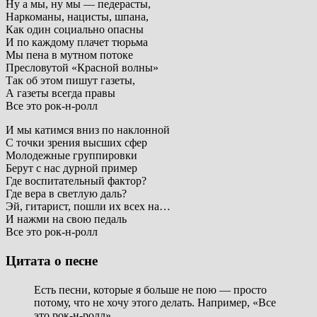
Ну а мы, ну мы — педерасты,
Наркоманы, нацисты, шпана,
Как один социально опасны
И по каждому плачет тюрьма
Мы пена в мутном потоке
Пресловутой «Красной волны»
Так об этом пишут газеты,
А газеты всегда правы
Все это рок-н-ролл
И мы катимся вниз по наклонной
С точки зрения высших сфер
Молодежные группировки
Берут с нас дурной пример
Где воспитательный фактор?
Где вера в светлую даль?
Эй, гитарист, пошли их всех на…
И нажми на свою педаль
Все это рок-н-ролл
Цитата о песне
Есть песни, которые я больше не пою — просто
потому, что не хочу этого делать. Например, «Все
это рок-н-ролл».