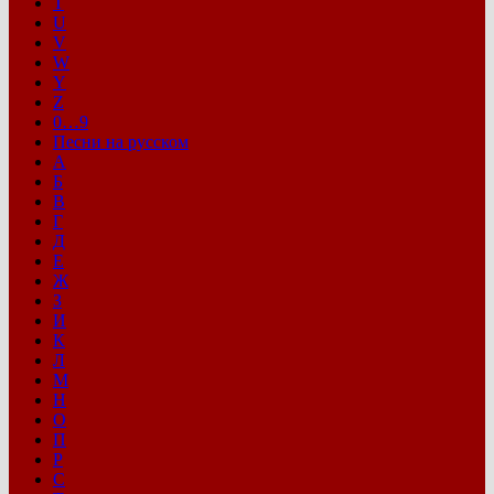
T
U
V
W
Y
Z
0…9
Песни на русском
А
Б
В
Г
Д
Е
Ж
З
И
К
Л
М
Н
О
П
Р
С