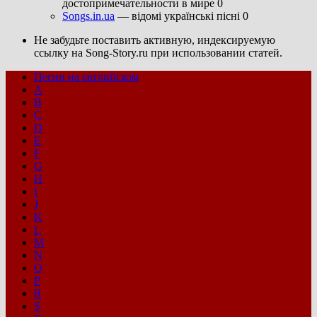
достопримечательности в мире 0
Songs.in.ua
— відомі українські пісні 0
Не забудьте поставить активную, индексируемую
ссылку на Song-Story.ru при использовании статей.
Песни на английском
A
B
C
D
E
F
G
H
I
J
K
L
M
N
O
P
R
S