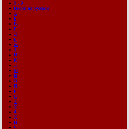
0…9
Песни на русском
А
Б
В
Г
Д
Е
Ж
З
И
К
Л
М
Н
О
П
Р
С
Т
У
Ф
Х
Ц
Ч