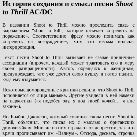
История создания и смысл песни
Shoot
to Thrill
AC/DC
В названии Shoot to Thrill можно проследить связь с
выражением “shoot to kill”, которое означает «стрелять на
поражение». Соответственно, фразу можно понимать как
«стрелять на возбуждение», хотя это весьма вольная
интерпретация.
Текст песни Shoot to Thrill вызывает не самые приличные
ассоциации (впрочем, каждый может трактовать его в меру
своей развращенности). Автор, обращаясь к женщинам,
предупреждает, что уже достал свою пушку и готов палить,
куда ему вздумается.
Некоторые доморощенные критики решили, что Shoot to Thrill
исполняется от лица маньяка. Другие увидели в ней намеки
на наркотики («я подобен злу, я под твоей кожей… я вне
закона»).
Но Брайан Джонсон, который сочинил слова песни Shoot to
Thrill, объяснил, что писал их с мыслью о британских
домохозяйках. Многие из них страдают от депрессии, так что
врачи прописывают им «Валиум». Отсюда, дескать, строчка