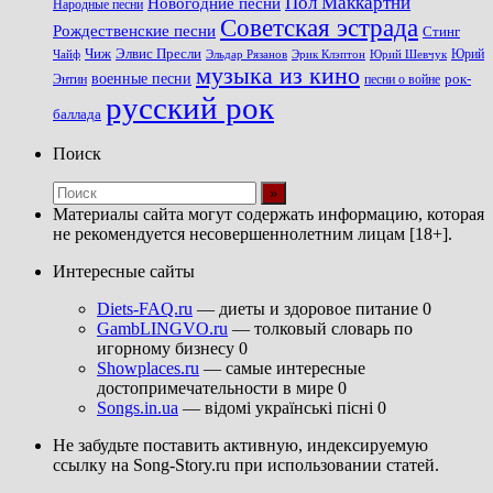
Пол Маккартни
Новогодние песни
Народные песни
Советская эстрада
Рождественские песни
Стинг
Чиж
Элвис Пресли
Эрик Клэптон
Юрий Шевчук
Юрий
Чайф
Эльдар Рязанов
музыка из кино
военные песни
песни о войне
рок-
Энтин
русский рок
баллада
Поиск
Материалы сайта могут содержать информацию, которая
не рекомендуется несовершеннолетним лицам [18+].
Интересные сайты
Diets-FAQ.ru
— диеты и здоровое питание 0
GambLINGVO.ru
— толковый словарь по
игорному бизнесу 0
Showplaces.ru
— самые интересные
достопримечательности в мире 0
Songs.in.ua
— відомі українські пісні 0
Не забудьте поставить активную, индексируемую
ссылку на Song-Story.ru при использовании статей.