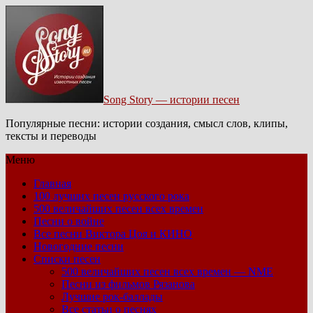
Song Story — истории песен
Популярные песни: истории создания, смысл слов, клипы,
тексты и переводы
Меню
Главная
100 лучших песен русского рока
500 величайших песен всех времен
Песни о войне
Все песни Виктора Цоя и КИНО
Новогодние песни
Списки песен
500 величайших песен всех времен — NME
Песни из фильмов Рязанова
Лучшие рок-баллады
Все статьи о песнях