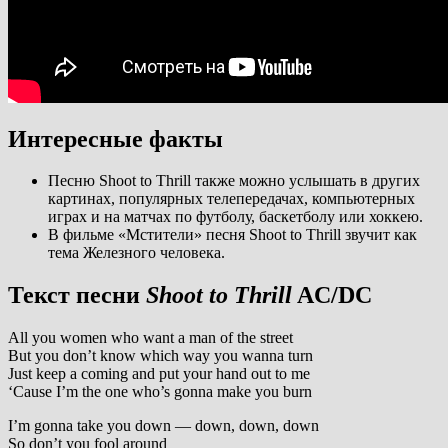
Интересные факты
Песню Shoot to Thrill также можно услышать в других
картинах, популярных телепередачах, компьютерных
играх и на матчах по футболу, баскетболу или хоккею.
В фильме «Мстители» песня Shoot to Thrill звучит как
тема Железного человека.
Текст песни
Shoot to Thrill
AC/DC
All you women who want a man of the street
But you don’t know which way you wanna turn
Just keep a coming and put your hand out to me
‘Cause I’m the one who’s gonna make you burn
I’m gonna take you down — down, down, down
So don’t you fool around