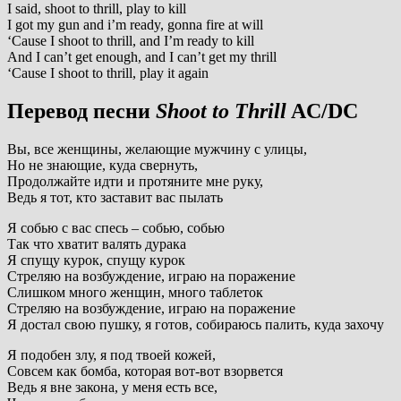
I said, shoot to thrill, play to kill
I got my gun and i’m ready, gonna fire at will
‘Cause I shoot to thrill, and I’m ready to kill
And I can’t get enough, and I can’t get my thrill
‘Cause I shoot to thrill, play it again
Перевод песни
Shoot to Thrill
AC/DC
Вы, все женщины, желающие мужчину с улицы,
Но не знающие, куда свернуть,
Продолжайте идти и протяните мне руку,
Ведь я тот, кто заставит вас пылать
Я собью с вас спесь – собью, собью
Так что хватит валять дурака
Я спущу курок, спущу курок
Стреляю на возбуждение, играю на поражение
Слишком много женщин, много таблеток
Стреляю на возбуждение, играю на поражение
Я достал свою пушку, я готов, собираюсь палить, куда захочу
Я подобен злу, я под твоей кожей,
Совсем как бомба, которая вот-вот взорвется
Ведь я вне закона, у меня есть все,