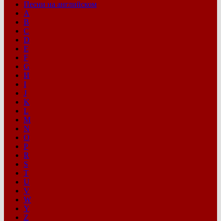
Песни на английском
A
B
C
D
E
F
G
H
I
J
K
L
M
N
O
P
R
S
T
U
V
W
Y
Z