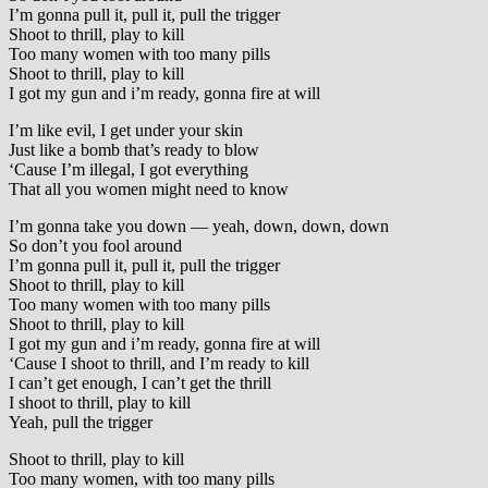
I’m gonna pull it, pull it, pull the trigger
Shoot to thrill, play to kill
Too many women with too many pills
Shoot to thrill, play to kill
I got my gun and i’m ready, gonna fire at will
I’m like evil, I get under your skin
Just like a bomb that’s ready to blow
‘Cause I’m illegal, I got everything
That all you women might need to know
I’m gonna take you down — yeah, down, down, down
So don’t you fool around
I’m gonna pull it, pull it, pull the trigger
Shoot to thrill, play to kill
Too many women with too many pills
Shoot to thrill, play to kill
I got my gun and i’m ready, gonna fire at will
‘Cause I shoot to thrill, and I’m ready to kill
I can’t get enough, I can’t get the thrill
I shoot to thrill, play to kill
Yeah, pull the trigger
Shoot to thrill, play to kill
Too many women, with too many pills