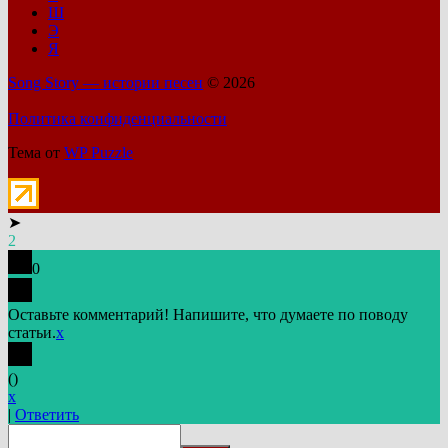
Ш
Э
Я
Song Story — истории песен
© 2026
Политика конфиденциальности
Тема от
WP Puzzle
➤
2
0
Оставьте комментарий! Напишите, что думаете по поводу
статьи.
x
(
)
x
|
Ответить