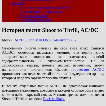
О сайте
Политика конфиденциальности
Статьи о песнях по заказу
Реклама на сайте
Правообладателям
История песни Shoot to Thrill, AC/DC
Метки:
AC/DC
,
Iron Man OST
Комментарии: 2
Откровенно рискуя навлечь на себя гнев ярых фанатов
AC/DC, осмелюсь высказать мнение, что песни этого
австралийского коллектива не отличаются особой
содержательностью и глубокомысленностью. Не за
философские тексты, полные мудрых изречений, любят
их миллионы поклонников. Скорее,
творчество AC/DC
привлекает как неиссякаемый источник безудержного драйва,
которым надолго заряжает музыка группы.
И все же отдельные песни AC/DC не дают покоя наиболее
дотошным меломанам, которым в каждой строчке обязательно
хочется найти скрытый смысл. К таким трекам можно отнести
Shoot to Thrill из альбома
Back in Black.