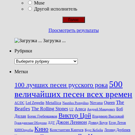
Muse
Другой исполнитель
Просмотреть результаты
Загрузка ...
Рубрики
Рубрики
Метки
500
100 лучших песен русского рока
величайших песен всех времен
The
Queen
Metallica
Nirvana
Led Zeppelin
Nautilus Pompilius
AC/DC
Beatles
The Rolling Stones
Алиса
Боб
U2
Андрей Макаревич
Виктор Цой
Дилан
Владимир Высоцкий
Борис Гребенщиков
Джон Леннон
Дэвид Боуи
Гражданская Оборона
Егор Летов
ДДТ
Кино
Константин Кинчев
Курт Кобейн
Леонид Дербенев
КИНОпробы