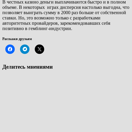
В честных казино деньги выплачиваются быстро и в полном
объеме. В некоторых играх дисперсия настолько выгодна, что
позволяет выиграть сумму в 2000 раз больше от собственной
ставки. Но, это возможно только с разработками
авторитетных провайдеров, зарекомендовавших себя
позитивно в гемблинг-индустрии.
Расскажи друзьям
Делитесь мнениями