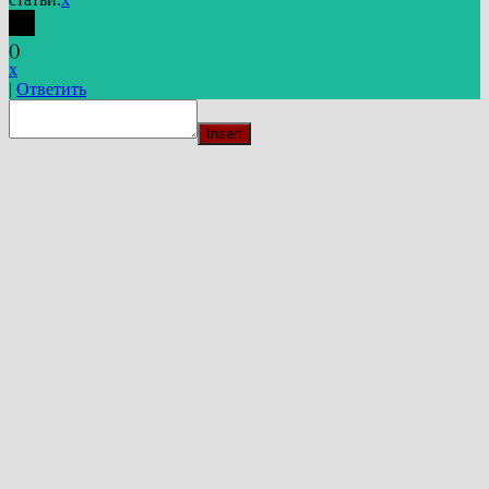
(
)
x
|
Ответить
Insert