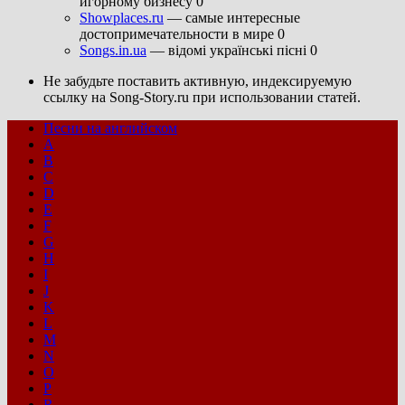
игорному бизнесу 0
Showplaces.ru
— самые интересные
достопримечательности в мире 0
Songs.in.ua
— відомі українські пісні 0
Не забудьте поставить активную, индексируемую
ссылку на Song-Story.ru при использовании статей.
Песни на английском
A
B
C
D
E
F
G
H
I
J
K
L
M
N
O
P
R