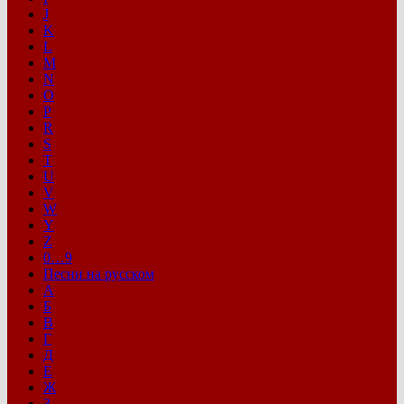
J
K
L
M
N
O
P
R
S
T
U
V
W
Y
Z
0…9
Песни на русском
А
Б
В
Г
Д
Е
Ж
З