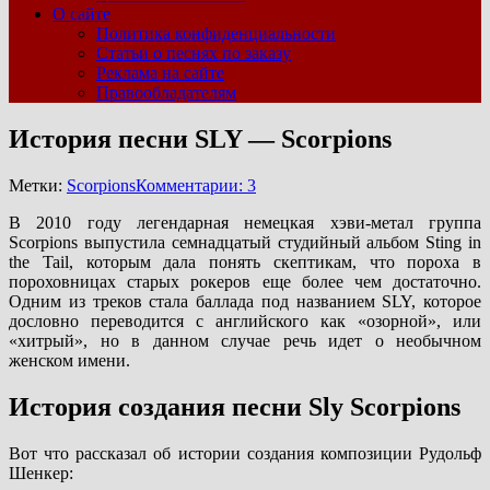
О сайте
Политика конфиденциальности
Статьи о песнях по заказу
Реклама на сайте
Правообладателям
История песни SLY — Scorpions
Метки:
Scorpions
Комментарии: 3
В 2010 году легендарная немецкая хэви-метал группа
Scorpions выпустила семнадцатый студийный альбом Sting in
the Tail, которым дала понять скептикам, что пороха в
пороховницах старых рокеров еще более чем достаточно.
Одним из треков стала баллада под названием SLY, которое
дословно переводится с английского как «озорной», или
«хитрый», но в данном случае речь идет о необычном
женском имени.
История создания песни Sly Scorpions
Вот что рассказал об истории создания композиции Рудольф
Шенкер: