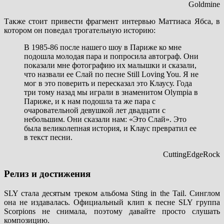
Goldmine
Также стоит привести фрагмент интервью Маттиаса Ябса, в
котором он поведал трогательную историю:
В 1985-86 после нашего шоу в Париже ко мне
подошла молодая пара и попросила автограф. Они
показали мне фотографию их малышки и сказали,
что назвали ее Слай по песне Still Loving You. Я не
мог в это поверить и пересказал это Клаусу. Года
три тому назад мы играли в знаменитом Olympia в
Париже, и к нам подошла та же пара с
очаровательной девушкой лет двадцати с
небольшим. Они сказали нам: «Это Слай». Это
была великолепная история, и Клаус превратил ее
в текст песни.
CuttingEdgeRock
Релиз и достижения
SLY стала десятым треком альбома Sting in the Tail. Синглом
она не издавалась. Официальный клип к песне SLY группа
Scorpions не снимала, поэтому давайте просто слушать
композицию.