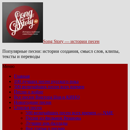
Song Story — истории песен
Популярные песни: истории создания, смысл слов, клипы,
тексты и переводы
Меню
Главная
100 лучших песен русского рока
500 величайших песен всех времен
Песни о войне
Все песни Виктора Цоя и КИНО
Новогодние песни
Списки песен
500 величайших песен всех времен — NME
Песни из фильмов Рязанова
Лучшие рок-баллады
Все статьи о песнях