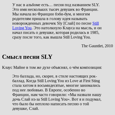
У нас в альбоме есть… песня под названием SLY.
Это имя нескольких тысяч девушек во Франции.
Мы начала во Франции бэби-бум, и многим
родителям пришла в голову идея называть
новорожденных девочек Sly [Слай] по песне
Still
Loving You
. Это натолкнуло Клауса на мысль, и он
начал писать о девушке, которая родилась в 1985,
сразу после того, как вышла Still Loving You.
The Gauntlet, 2010
Смысл песни SLY
Клаус Майне в том же духе объяснял, о чём композиция:
Это баллада, но, скорее, в стиле настоящих рок-
баллад. Когда Still Loving You из Love at First Sting
стала хитом в восьмидесятые, многие занимались
под нее любовью. В Европе, особенно во
Франции, нам часто говорили: «Мы назвали нашу
дочь Слай из-за Still Loving You». Вот я и подумал,
что было бы неплохо написать песню о той
девушке, Слай.