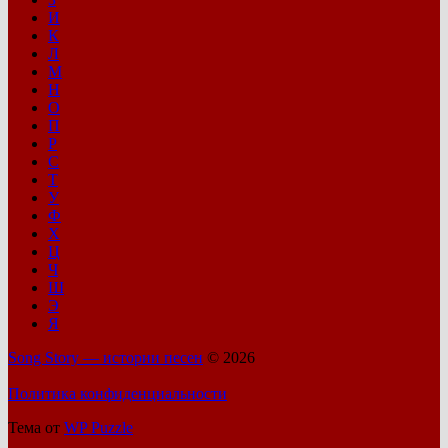
И
К
Л
М
Н
О
П
Р
С
Т
У
Ф
Х
Ц
Ч
Ш
Э
Я
Song Story — истории песен
© 2026
Политика конфиденциальности
Тема от
WP Puzzle