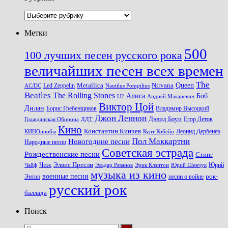
Рубрики
Метки
500
100 лучших песен русского рока
величайших песен всех времен
The
Queen
Metallica
Nirvana
Led Zeppelin
Nautilus Pompilius
AC/DC
Beatles
The Rolling Stones
Алиса
Боб
U2
Андрей Макаревич
Виктор Цой
Дилан
Владимир Высоцкий
Борис Гребенщиков
Джон Леннон
Дэвид Боуи
Гражданская Оборона
Егор Летов
ДДТ
Кино
Константин Кинчев
Курт Кобейн
Леонид Дербенев
КИНОпробы
Пол Маккартни
Новогодние песни
Народные песни
Советская эстрада
Рождественские песни
Стинг
Чиж
Элвис Пресли
Эрик Клэптон
Юрий Шевчук
Юрий
Чайф
Эльдар Рязанов
музыка из кино
военные песни
песни о войне
рок-
Энтин
русский рок
баллада
Поиск