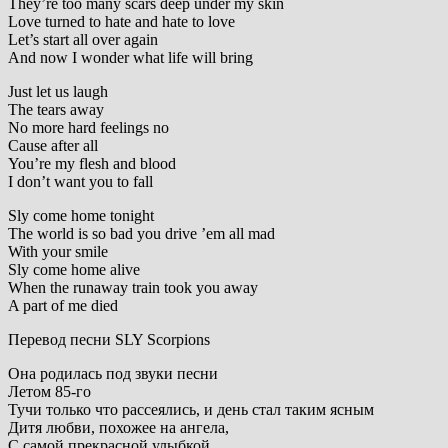
They’re too many scars deep under my skin
Love turned to hate and hate to love
Let’s start all over again
And now I wonder what life will bring
Just let us laugh
The tears away
No more hard feelings no
Cause after all
You’re my flesh and blood
I don’t want you to fall
Sly come home tonight
The world is so bad you drive ’em all mad
With your smile
Sly come home alive
When the runaway train took you away
A part of me died
Перевод песни SLY Scorpions
Она родилась под звуки песни
Летом 85-го
Тучи только что рассеялись, и день стал таким ясным
Дитя любви, похожее на ангела,
С самой прекрасной улыбкой,