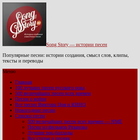
Song Story — истории песен
Популярные песни: истории создания, смысл слов, клипы,
тексты и переводы
Меню
Главная
100 лучших песен русского рока
500 величайших песен всех времен
Песни о войне
Все песни Виктора Цоя и КИНО
Новогодние песни
Списки песен
500 величайших песен всех времен — NME
Песни из фильмов Рязанова
Лучшие рок-баллады
Все статьи о песнях