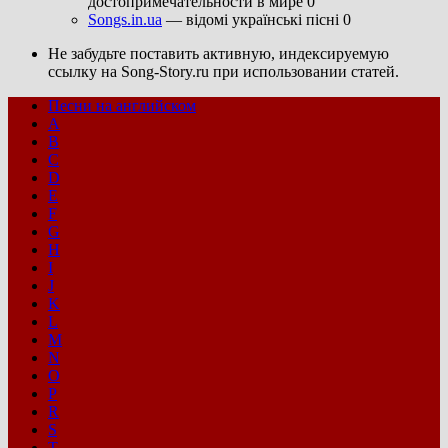
достопримечательности в мире 0
Songs.in.ua
— відомі українські пісні 0
Не забудьте поставить активную, индексируемую
ссылку на Song-Story.ru при использовании статей.
Песни на английском
A
B
C
D
E
F
G
H
I
J
K
L
M
N
O
P
R
S
T