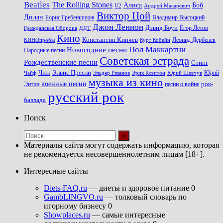
Beatles
The Rolling Stones
Алиса
Боб
U2
Андрей Макаревич
Виктор Цой
Дилан
Владимир Высоцкий
Борис Гребенщиков
Джон Леннон
Дэвид Боуи
Гражданская Оборона
Егор Летов
ДДТ
Кино
Константин Кинчев
Курт Кобейн
Леонид Дербенев
КИНОпробы
Пол Маккартни
Новогодние песни
Народные песни
Советская эстрада
Рождественские песни
Стинг
Чиж
Элвис Пресли
Эрик Клэптон
Юрий Шевчук
Юрий
Чайф
Эльдар Рязанов
музыка из кино
военные песни
песни о войне
рок-
Энтин
русский рок
баллада
Поиск
Материалы сайта могут содержать информацию, которая
не рекомендуется несовершеннолетним лицам [18+].
Интересные сайты
Diets-FAQ.ru
— диеты и здоровое питание 0
GambLINGVO.ru
— толковый словарь по
игорному бизнесу 0
Showplaces.ru
— самые интересные