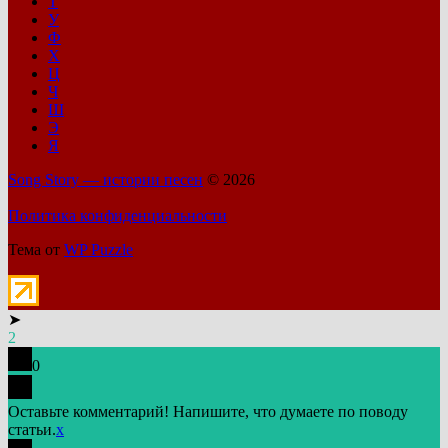
Т
У
Ф
Х
Ц
Ч
Ш
Э
Я
Song Story — истории песен
© 2026
Политика конфиденциальности
Тема от
WP Puzzle
➤
2
0
Оставьте комментарий! Напишите, что думаете по поводу
статьи.
x