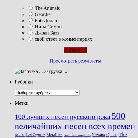
The Animals
Geordie
Боб Дилан
Нина Симон
Джоан Баэз
свой ответ в комментариях
Просмотреть результаты
Загрузка ...
Рубрики
Рубрики
Метки
500
100 лучших песен русского рока
величайших песен всех времен
The
Queen
Metallica
Nirvana
Led Zeppelin
Nautilus Pompilius
AC/DC