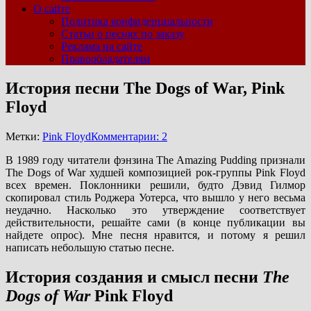
О сайте
Политика конфиденциальности
Статьи о песнях по заказу
Реклама на сайте
Правообладателям
История песни The Dogs of War, Pink
Floyd
Метки:
Pink Floyd
Комментарии: 2
В 1989 году читатели фэнзина The Amazing Pudding признали
The Dogs of War худшей композицией рок-группы Pink Floyd
всех времен. Поклонники решили, будто Дэвид Гилмор
скопировал стиль Роджера Уотерса, что вышло у него весьма
неудачно. Насколько это утверждение соответствует
действительности, решайте сами (в конце публикации вы
найдете опрос). Мне песня нравится, и потому я решил
написать небольшую статью песне.
История создания и смысл песни
The
Dogs of War
Pink Floyd