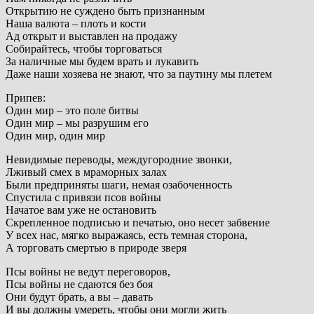
Открытию не суждено быть признанным
Наша валюта – плоть и кости
Ад открыт и выставлен на продажу
Собирайтесь, чтобы торговаться
За наличные мы будем врать и лукавить
Даже наши хозяева не знают, что за паутину мы плетем
Припев:
Один мир – это поле битвы
Один мир – мы разрушим его
Один мир, один мир
Невидимые переводы, междугородние звонки,
Лживый смех в мраморных залах
Были предприняты шаги, немая озабоченность
Спустила с привязи псов войны
Начатое вам уже не остановить
Скрепленное подписью и печатью, оно несет забвение
У всех нас, мягко выражаясь, есть темная сторона,
А торговать смертью в природе зверя
Псы войны не ведут переговоров,
Псы войны не сдаются без боя
Они будут брать, а вы – давать
И вы должны умереть, чтобы они могли жить