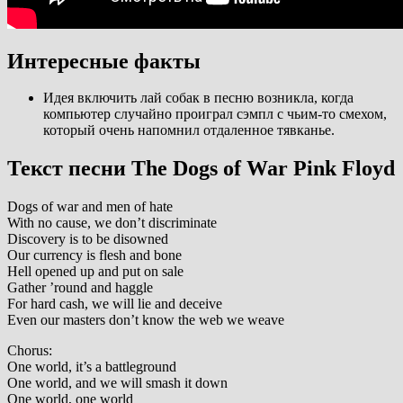
Интересные факты
Идея включить лай собак в песню возникла, когда
компьютер случайно проиграл сэмпл с чьим-то смехом,
который очень напомнил отдаленное тявканье.
Текст песни The Dogs of War Pink Floyd
Dogs of war and men of hate
With no cause, we don’t discriminate
Discovery is to be disowned
Our currency is flesh and bone
Hell opened up and put on sale
Gather ’round and haggle
For hard cash, we will lie and deceive
Even our masters don’t know the web we weave
Chorus:
One world, it’s a battleground
One world, and we will smash it down
One world, one world