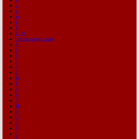
U
V
W
Y
Z
0…9
Песни на русском
А
Б
В
Г
Д
Е
Ж
З
И
К
Л
М
Н
О
П
Р
С