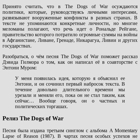
Принято считать, что в The Dogs of War осуждаются
политики, которые, руководствуясь личными интересами,
развязывают вооруженные конфликты в разных странах. В
тексте не упоминаются конкретные личности, но многие
меломаны полагают, что речь идет о Рональде Рейгане,
правительство которого потратило огромные суммы на войны
в Афганистане, Ливане, Гренаде, Никарагуа, Ливии и других
государствах.
Разобраться, о чём песня The Dogs of War поможет рассказ
Дэвида Гилмора о том, как он написал её в соавторстве с
Энтони Муром:
У меня появилась идея, которую я объяснил ее
Энтони, и он сочинил первый набросок текста. В
течение довольно длительного времени мы
урезали и меняли его, пока он не стал таким, как
сейчас… Вообще говоря, он о частных и
политических торгашах.
Релиз The Dogs of War
Песня была издана третьим синглом с альбома A Momentary
Lapse of Reason (1987). В чартах песня особых успехов не