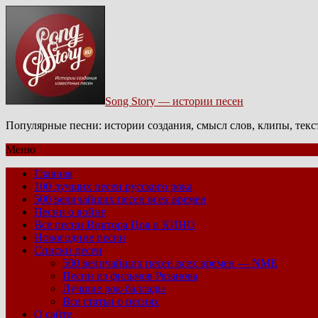
Song Story — истории песен
Популярные песни: истории создания, смысл слов, клипы, тек
Меню
Главная
100 лучших песен русского рока
500 величайших песен всех времен
Песни о войне
Все песни Виктора Цоя и КИНО
Новогодние песни
Списки песен
500 величайших песен всех времен — NME
Песни из фильмов Рязанова
Лучшие рок-баллады
Все статьи о песнях
О сайте