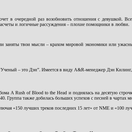
 хочет в очередной раз возобновить отношения с девушкой. 
 расчеты и логичные рассуждения – плохие помощники в любви.
были заняты твои мысли – крахом мировой экономики или ужас
 “Ученый – это Дэн”. Имеется в виду A&R-менеджер Дэн Килинг,
бома A Rush of Blood to the Head и поднялась на десятую строч
 40. Группа также добилась больших успехов с песней в чартах м
ючая «150 лучших треков последних 15 лет» от NME и «100 лучш