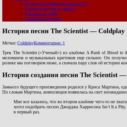
Политика конфиденциальности
Статьи о песнях по заказу
Реклама на сайте
Правообладателям
История песни The Scientist — Coldplay
Метки:
Coldplay
Комментарии: 1
Трек The Scientist («Ученый») из альбома A Rush of Blood to
меломанов и музыкальных критиков еще сильнее. Он получил
ролике мы поговорим ниже, а сначала пару слов об истории ко
История создания песни The Scientist —
Замысел будущего произведения родился у Криса Мартина, од
По словам Мартина, композиция появилась на свет неожиданно
Мне все казалось, что во втором альбоме чего-то не хвата
хотел подобрать песню Джорджа Харрисона Isn’t It a Pity
в первый раз.