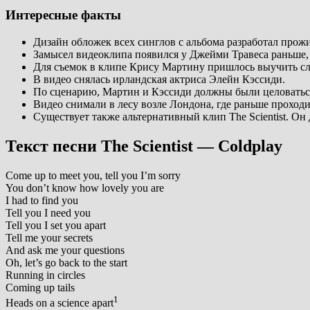
Интересные факты
Дизайн обложек всех синглов с альбома разработал про
Замысел видеоклипа появился у Джейми Травеса раньше,
Для съемок в клипе Крису Мартину пришлось выучить сл
В видео снялась ирландская актриса Элейн Кэссиди.
По сценарию, Мартин и Кэссиди должны были целоваться,
Видео снимали в лесу возле Лондона, где раньше проход
Существует также альтернативный клип The Scientist. 
Текст песни The Scientist — Coldplay
Come up to meet you, tell you I’m sorry
You don’t know how lovely you are
I had to find you
Tell you I need you
Tell you I set you apart
Tell me your secrets
And ask me your questions
Oh, let’s go back to the start
Running in circles
Coming up tails
1
Heads on a science apart