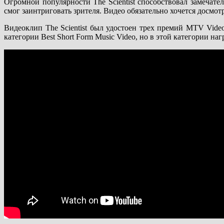
Огромной популярности The Scientist способствовал замечат
смог заинтриговать зрителя. Видео обязательно хочется досмотре
Видеоклип The Scientist был удостоен трех премий MTV Video
категории Best Short Form Music Video, но в этой категории на