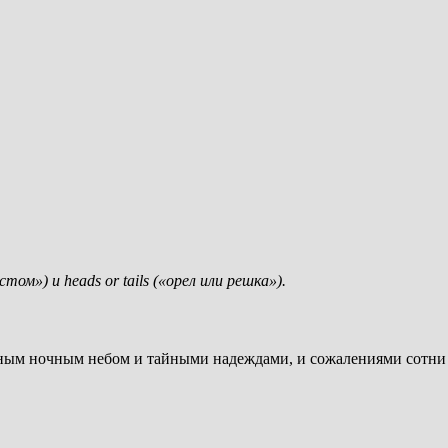
том») и heads or tails («орел или решка»).
нечным ночным небом и тайными надеждами, и сожалениями сотни