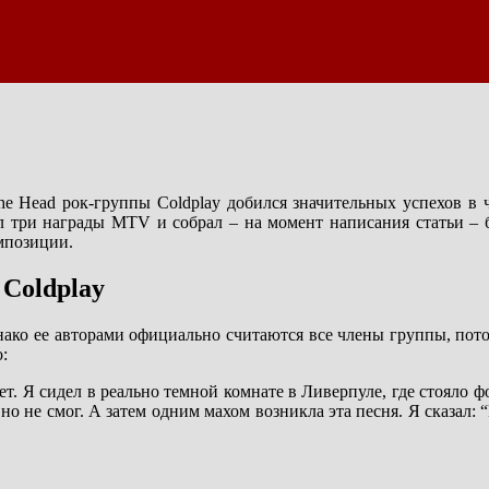
 the Head рок-группы Coldplay добился значительных успехов в
 три награды MTV и собрал – на момент написания статьи – 
мпозиции.
 Coldplay
нако ее авторами официально считаются все члены группы, пото
:
ет. Я сидел в реально темной комнате в Ливерпуле, где стояло ф
, но не смог. А затем одним махом возникла эта песня. Я сказал