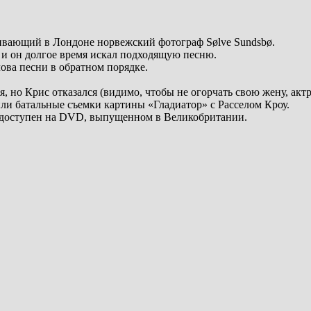
живающий в Лондоне норвежский фотограф Sølve Sundsbø.
 и он долгое время искал подходящую песню.
ова песни в обратном порядке.
 но Крис отказался (видимо, чтобы не огорчать свою жену, актр
или батальные съемки картины «Гладиатор» с Расселом Кроу.
Он доступен на DVD, выпущенном в Великобритании.