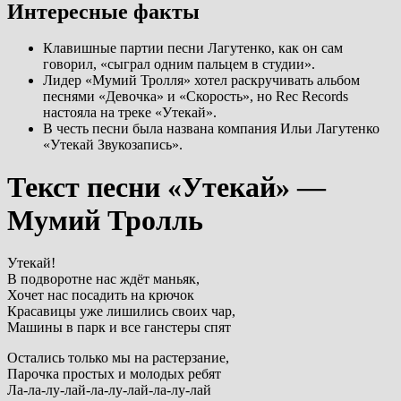
Интересные факты
Клавишные партии песни Лагутенко, как он сам
говорил, «сыграл одним пальцем в студии».
Лидер «Мумий Тролля» хотел раскручивать альбом
песнями «Девочка» и «Скорость», но Rec Records
настояла на треке «Утекай».
В честь песни была названа компания Ильи Лагутенко
«Утекай Звукозапись».
Текст песни «Утекай» —
Мумий Тролль
Утекай!
В подворотне нас ждёт маньяк,
Хочет нас посадить на крючок
Красавицы уже лишились своих чар,
Машины в парк и все ганстеры спят
Остались только мы на растерзание,
Парочка простых и молодых ребят
Ла-ла-лу-лай-ла-лу-лай-ла-лу-лай