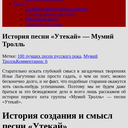
О сайте
Политика конфиденциальности
Статьи о песнях по заказу
Реклама на сайте
Правообладателям
История песни «Утекай» — Мумий
Тролль
Метки:
100 лучших песен русского рока
,
Мумий
Тролль
Комментарии: 6
Старательно искать глубокий смысл в загадочных творениях
Ильи Лагутенко или просто гадать, о чем он поет, можно
бесконечно долго, и не факт, что подобные старания окажутся
хоть сколь-нибудь успешными. Поэтому мы не будем даже
браться за это безнадежное дело и всего лишь расскажем об
истории первого хита группы «Мумий Тролль» — песни
«Утекай».
История создания и смысл
песни «Утекай»