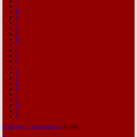
Д
Е
Ж
З
И
К
Л
М
Н
О
П
Р
С
Т
У
Ф
Х
Ц
Ч
Ш
Э
Я
Song Story — истории песен
© 2026