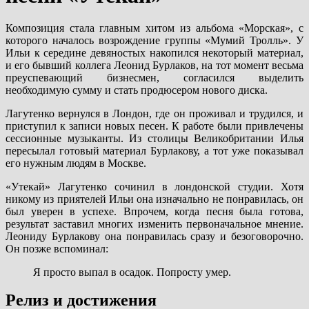
Композиция стала главным хитом из альбома «Морская», с
которого началось возрождение группы «Мумий Тролль». У
Ильи к середине девяностых накопился некоторый материал,
и его бывший коллега Леонид Бурлаков, на тот момент весьма
преуспевающий бизнесмен, согласился выделить
необходимую сумму и стать продюсером нового диска.
Лагутенко вернулся в Лондон, где он проживал и трудился, и
приступил к записи новых песен. К работе были привлечены
сессионные музыканты. Из столицы Великобритании Илья
пересылал готовый материал Бурлакову, а тот уже показывал
его нужным людям в Москве.
«Утекай» Лагутенко сочинил в лондонской студии. Хотя
никому из приятелей Ильи она изначально не понравилась, он
был уверен в успехе. Впрочем, когда песня была готова,
результат заставил многих изменить первоначальное мнение.
Леониду Бурлакову она понравилась сразу и безоговорочно.
Он позже вспоминал:
Я просто выпал в осадок. Попросту умер.
Релиз и достижения