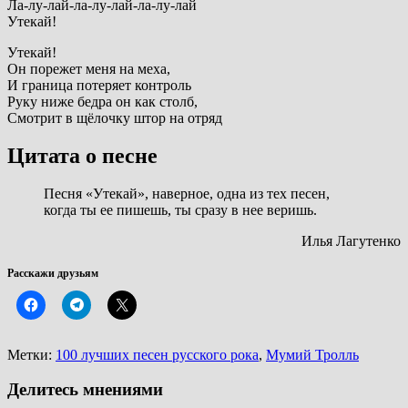
Ла-лу-лай-ла-лу-лай-ла-лу-лай
Утекай!
Утекай!
Он порежет меня на меха,
И граница потеряет контроль
Руку ниже бедра он как столб,
Смотрит в щёлочку штор на отряд
Цитата о песне
Песня «Утекай», наверное, одна из тех песен,
когда ты ее пишешь, ты сразу в нее веришь.
Илья Лагутенко
Расскажи друзьям
Метки:
100 лучших песен русского рока
,
Мумий Тролль
Делитесь мнениями