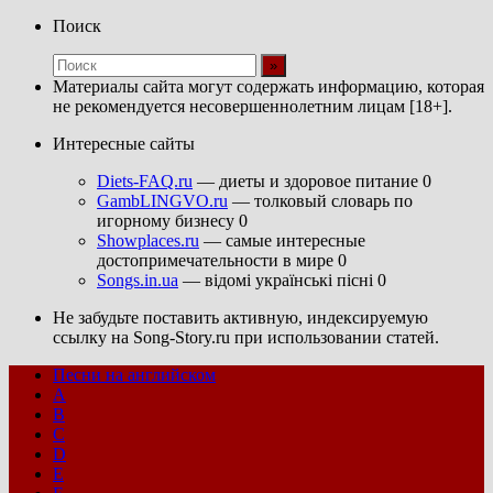
Поиск
Материалы сайта могут содержать информацию, которая
не рекомендуется несовершеннолетним лицам [18+].
Интересные сайты
Diets-FAQ.ru
— диеты и здоровое питание 0
GambLINGVO.ru
— толковый словарь по
игорному бизнесу 0
Showplaces.ru
— самые интересные
достопримечательности в мире 0
Songs.in.ua
— відомі українські пісні 0
Не забудьте поставить активную, индексируемую
ссылку на Song-Story.ru при использовании статей.
Песни на английском
A
B
C
D
E