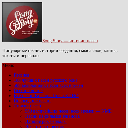
Song Story — истории песен
Популярные песни: истории создания, смысл слов, клипы,
тексты и переводы
Меню
Главная
100 лучших песен русского рока
500 величайших песен всех времен
Песни о войне
Все песни Виктора Цоя и КИНО
Новогодние песни
Списки песен
500 величайших песен всех времен — NME
Песни из фильмов Рязанова
Лучшие рок-баллады
Все статьи о песнях