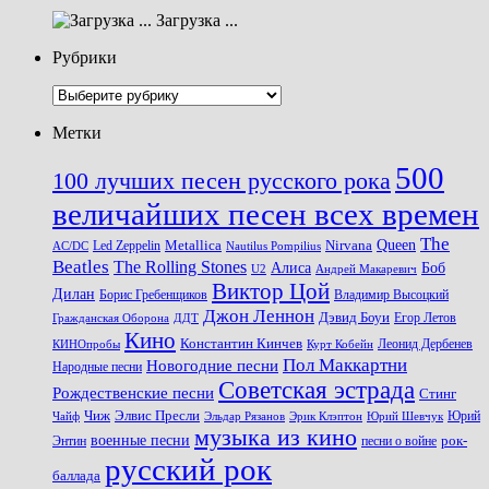
Загрузка ...
Рубрики
Рубрики
Метки
500
100 лучших песен русского рока
величайших песен всех времен
The
Queen
Metallica
Nirvana
Led Zeppelin
Nautilus Pompilius
AC/DC
Beatles
The Rolling Stones
Алиса
Боб
U2
Андрей Макаревич
Виктор Цой
Дилан
Владимир Высоцкий
Борис Гребенщиков
Джон Леннон
Дэвид Боуи
Гражданская Оборона
Егор Летов
ДДТ
Кино
Константин Кинчев
Курт Кобейн
Леонид Дербенев
КИНОпробы
Пол Маккартни
Новогодние песни
Народные песни
Советская эстрада
Рождественские песни
Стинг
Чиж
Элвис Пресли
Эрик Клэптон
Юрий Шевчук
Юрий
Чайф
Эльдар Рязанов
музыка из кино
военные песни
песни о войне
рок-
Энтин
русский рок
баллада