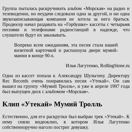
Группа пыталась раскручивать альбом «Морская» на радио и
телевидении, но неудачи следовали одна за другой, и ни одна
звукозаписывающая компания не хотела за него браться.
Продюсер начал раздавать на «Горбушке» кассеты с четырьмя
песнями и телефонами радиостанций в надежде, что
слушатели будут их заказывать.
Вопреки всем ожиданиям, эта песня стала нашей
визитной карточкой и распахнула двери мумий-
мании в конце 90-х.
Илья Лагутенко, RollingStone.ru
Одна из кассет попала к Александру Шульгину. Директору
Rec Records очень понравилась песня «Утекай». Он сам
вышел на группу «Мумий Тролль», и уже в апреле 1997 года
был выпущен диск с альбомом «Морская».
Клип «Утекай» Мумий Тролль
Естественно, для его раскрутки был выбран трек «Утекай». К
нему сняли видеоклип, в котором Илья Лагутенко
собственноручно наголо постриг девушку.