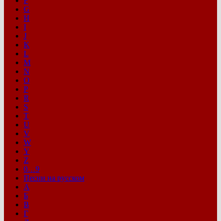
F
G
H
I
J
K
L
M
N
O
P
R
S
T
U
V
W
Y
Z
0…9
Песни на русском
А
Б
В
Г