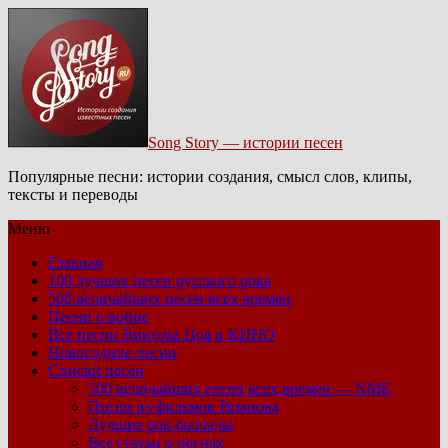
Song Story — истории песен
Популярные песни: истории создания, смысл слов, клипы,
тексты и переводы
Меню
Главная
100 лучших песен русского рока
500 величайших песен всех времен
Песни о войне
Все песни Виктора Цоя и КИНО
Новогодние песни
Списки песен
500 величайших песен всех времен — NME
Песни из фильмов Рязанова
Лучшие рок-баллады
Все статьи о песнях