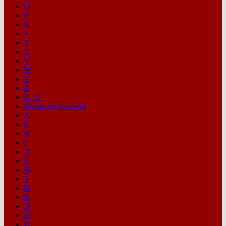
O
P
R
S
T
U
V
W
Y
Z
0…9
Песни на русском
А
Б
В
Г
Д
Е
Ж
З
И
К
Л
М
Н