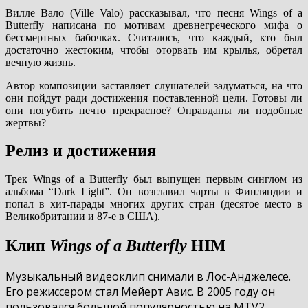
Вилле Вало (Ville Valo) рассказывал, что песня Wings of a
Butterfly написана по мотивам древнегреческого мифа о
бессмертных бабочках. Считалось, что каждый, кто был
достаточно жестоким, чтобы оторвать им крылья, обретал
вечную жизнь.
Автор композиции заставляет слушателей задуматься, на что
они пойдут ради достижения поставленной цели. Готовы ли
они погубить нечто прекрасное? Оправданы ли подобные
жертвы?
Релиз и достижения
Трек Wings of a Butterfly был выпущен первым синглом из
альбома “Dark Light”. Он возглавил чарты в Финляндии и
попал в хит-парады многих других стран (десятое место в
Великобритании и 87-е в США).
Клип
Wings of a Butterfly
HIM
Музыкальный видеоклип снимали в Лос-Анджелесе.
Его режиссером стал Мейерт Авис. В 2005 году он
пользовался большой популярностью на MTV2.