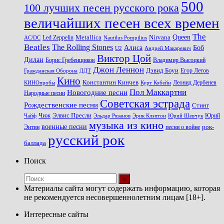
500
100 лучших песен русского рока
величайших песен всех времен
The
Queen
Metallica
Nirvana
Led Zeppelin
Nautilus Pompilius
AC/DC
Beatles
The Rolling Stones
Алиса
Боб
U2
Андрей Макаревич
Виктор Цой
Дилан
Владимир Высоцкий
Борис Гребенщиков
Джон Леннон
Дэвид Боуи
Гражданская Оборона
Егор Летов
ДДТ
Кино
Константин Кинчев
Курт Кобейн
Леонид Дербенев
КИНОпробы
Пол Маккартни
Новогодние песни
Народные песни
Советская эстрада
Рождественские песни
Стинг
Чиж
Элвис Пресли
Эрик Клэптон
Юрий Шевчук
Юрий
Чайф
Эльдар Рязанов
музыка из кино
военные песни
песни о войне
рок-
Энтин
русский рок
баллада
Поиск
Материалы сайта могут содержать информацию, которая
не рекомендуется несовершеннолетним лицам [18+].
Интересные сайты