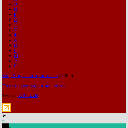
О
П
Р
С
Т
У
Ф
Х
Ц
Ч
Ш
Э
Я
Song Story — истории песен
© 2026
Политика конфиденциальности
Тема от
WP Puzzle
➤
6