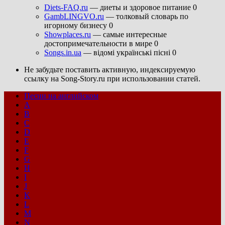
Diets-FAQ.ru
— диеты и здоровое питание 0
GambLINGVO.ru
— толковый словарь по
игорному бизнесу 0
Showplaces.ru
— самые интересные
достопримечательности в мире 0
Songs.in.ua
— відомі українські пісні 0
Не забудьте поставить активную, индексируемую
ссылку на Song-Story.ru при использовании статей.
Песни на английском
A
B
C
D
E
F
G
H
I
J
K
L
M
N