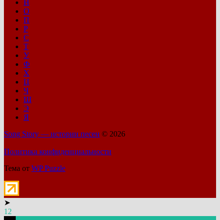
Н
О
П
Р
С
Т
У
Ф
Х
Ц
Ч
Ш
Э
Я
Song Story — истории песен
© 2026
Политика конфиденциальности
Тема от
WP Puzzle
➤
12