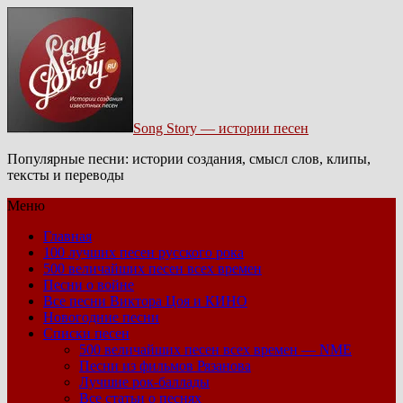
Song Story — истории песен
Популярные песни: истории создания, смысл слов, клипы,
тексты и переводы
Меню
Главная
100 лучших песен русского рока
500 величайших песен всех времен
Песни о войне
Все песни Виктора Цоя и КИНО
Новогодние песни
Списки песен
500 величайших песен всех времен — NME
Песни из фильмов Рязанова
Лучшие рок-баллады
Все статьи о песнях