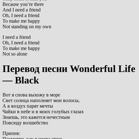
Because you’re there
And I need a friend
Oh, I need a friend
To make me happy
Not standing on my own
I need a friend
Oh, I need a friend
To make me happy
Not so alone
Перевод песни Wonderful Life
— Black
Вот я снова выхожу в море
Свет солнца наполняет мои волосы,
А в воздух парят мечты
Чайки в небе и в моих голубых глазах
Знаешь, это кажется нечестным
Повсюду волшебство
Припев:
Посмотри, как я снова стою