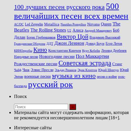
500
100 лучших песен русского рока
величайших песен всех времен
The
Queen
Metallica
Nirvana
Led Zeppelin
Nautilus Pompilius
AC/DC
Beatles
The Rolling Stones
Алиса
Боб
U2
Андрей Макаревич
Виктор Цой
Дилан
Владимир Высоцкий
Борис Гребенщиков
Джон Леннон
Дэвид Боуи
Гражданская Оборона
Егор Летов
ДДТ
Кино
Константин Кинчев
Курт Кобейн
Леонид Дербенев
КИНОпробы
Пол Маккартни
Новогодние песни
Народные песни
Советская эстрада
Рождественские песни
Стинг
Чиж
Элвис Пресли
Эрик Клэптон
Юрий Шевчук
Юрий
Чайф
Эльдар Рязанов
музыка из кино
военные песни
песни о войне
рок-
Энтин
русский рок
баллада
Поиск
Материалы сайта могут содержать информацию, которая
не рекомендуется несовершеннолетним лицам [18+].
Интересные сайты