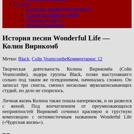
О сайте
Политика конфиденциальности
Статьи о песнях по заказу
Реклама на сайте
Правообладателям
История песни Wonderful Life —
Колин Вирнкомб
Метки:
Black
,
Colin Vearncombe
Комментарии: 12
Творческая деятельность Колина Вирнкомба (Colin
Vearncombe), лидера группы Black, позже выступавшего
сольно под таким же псевдонимом, начиналась сложно. Он
записал три сингла, сменил несколько звукозаписывающих
студий, но дело не спорилось.
Личная жизнь Колина также пошла наперекосяк, и он развелся
с женой. Под впечатлением от преумножающихся
неприятностей Вирнкомб сочинил красивую и грустную
композицию с оптимистичным названием Wonderful Life
(«Чудесная жизнь»).