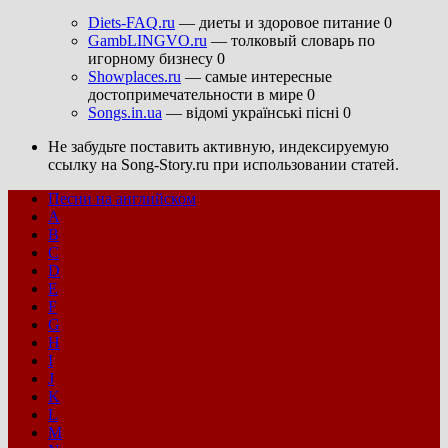
Diets-FAQ.ru
— диеты и здоровое питание 0
GambLINGVO.ru
— толковый словарь по
игорному бизнесу 0
Showplaces.ru
— самые интересные
достопримечательности в мире 0
Songs.in.ua
— відомі українські пісні 0
Не забудьте поставить активную, индексируемую
ссылку на Song-Story.ru при использовании статей.
Песни на английском
A
B
C
D
E
F
G
H
I
J
K
L
M