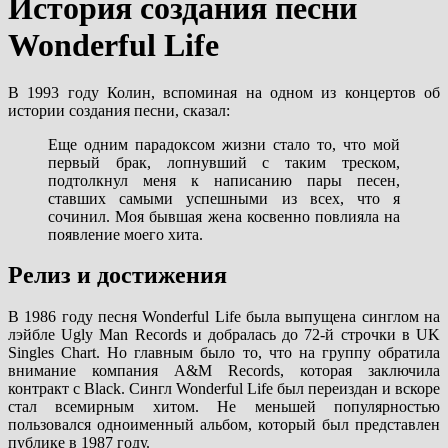
История создания песни
Wonderful Life
В 1993 году Колин, вспоминая на одном из концертов об
истории создания песни, сказал:
Еще одним парадоксом жизни стало то, что мой
первый брак, лопнувший с таким треском,
подтолкнул меня к написанию пары песен,
ставших самыми успешными из всех, что я
сочинил. Моя бывшая жена косвенно повлияла на
появление моего хита.
Релиз и достижения
В 1986 году песня Wonderful Life была выпущена синглом на
лэйбле Ugly Man Records и добралась до 72-й строчки в UK
Singles Chart. Но главным было то, что на группу обратила
внимание компания A&M Records, которая заключила
контракт с Black. Сингл Wonderful Life был переиздан и вскоре
стал всемирным хитом. Не меньшей популярностью
пользовался одноименный альбом, который был представлен
публике в 1987 году.