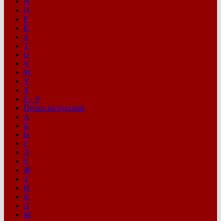
N
O
P
R
S
T
U
V
W
Y
Z
0…9
Песни на русском
А
Б
В
Г
Д
Е
Ж
З
И
К
Л
М