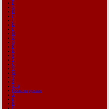
F
G
H
I
J
K
L
M
N
O
P
R
S
T
U
V
W
Y
Z
0…9
Песни на русском
А
Б
В
Г