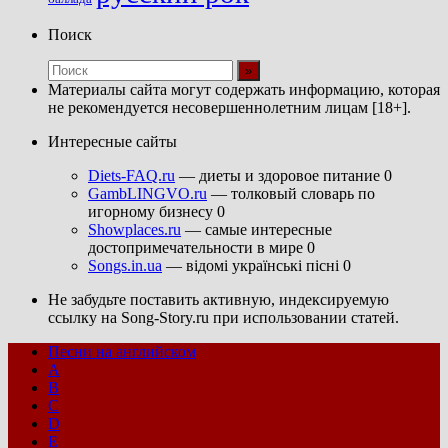
Поиск
Материалы сайта могут содержать информацию, которая
не рекомендуется несовершеннолетним лицам [18+].
Интересные сайты
Diets-FAQ.ru
— диеты и здоровое питание 0
GambLINGVO.ru
— толковый словарь по
игорному бизнесу 0
Showplaces.ru
— самые интересные
достопримечательности в мире 0
Songs.in.ua
— відомі українські пісні 0
Не забудьте поставить активную, индексируемую
ссылку на Song-Story.ru при использовании статей.
Песни на английском
A
B
C
D
E