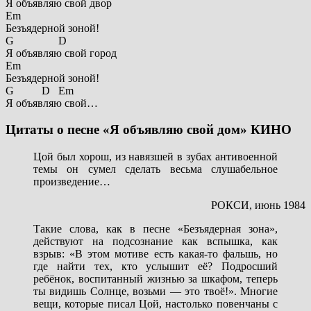
Я объявляю свой двор
Em
Безъядерной зоной!
G D
Я объявляю свой город
Em
Безъядерной зоной!
G D Em
Я объявляю свой…
Цитаты о песне «Я объявляю свой дом» КИНО
Цой был хорош, из навязшей в зубах антивоенной
темы он сумел сделать весьма слушабельное
произведение…
РОКСИ, июнь 1984
Такие слова, как в песне «Безъядерная зона»,
действуют на подсознание как вспышка, как
взрыв: «В этом мотиве есть какая-то фальшь, но
где найти тех, кто услышит её? Подросший
ребёнок, воспитанный жизнью за шкафом, теперь
ты видишь Солнце, возьми — это твоё!». Многие
вещи, которые писал Цой, настолько повенчаны с