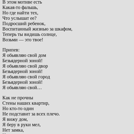
В этом мотиве есть
Какая-то фальшь,
Но где найти тех,
Что услышат ее?
Подросший ребенок,
Воспитанный жизнью за шкафом,
Теперь ты видишь солнце,
Возьми — это твое!
Припев:
Я обьявляю свой дом
Безьядерной зоной!
Я обьявляю свой двор
Безьядерной зоной!
Я обьявляю свой город
Безьядерной зоной!
Я обьявляю свой…
Как не прочны
Стены наших квартир,
Но кто-то один
Не подставит за всех плечо.
Я вижу дом,
Я беру в руки мел,
Нет замка,