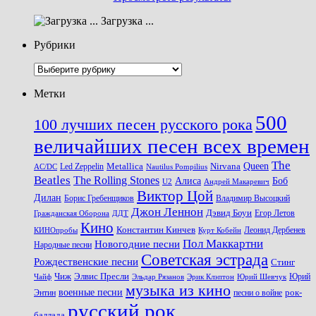
Загрузка ...
Рубрики
Рубрики
Метки
500
100 лучших песен русского рока
величайших песен всех времен
The
Queen
Metallica
Nirvana
Led Zeppelin
Nautilus Pompilius
AC/DC
Beatles
The Rolling Stones
Алиса
Боб
U2
Андрей Макаревич
Виктор Цой
Дилан
Владимир Высоцкий
Борис Гребенщиков
Джон Леннон
Дэвид Боуи
Гражданская Оборона
Егор Летов
ДДТ
Кино
Константин Кинчев
Курт Кобейн
Леонид Дербенев
КИНОпробы
Пол Маккартни
Новогодние песни
Народные песни
Советская эстрада
Рождественские песни
Стинг
Чиж
Элвис Пресли
Эрик Клэптон
Юрий Шевчук
Юрий
Чайф
Эльдар Рязанов
музыка из кино
военные песни
песни о войне
рок-
Энтин
русский рок
баллада