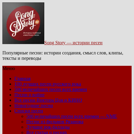
Song Story — истории песен
Популярные песни: истории создания, смысл слов, клипы,
тексты и переводы
Меню
Главная
100 лучших песен русского рока
500 величайших песен всех времен
Песни о войне
Все песни Виктора Цоя и КИНО
Новогодние песни
Списки песен
500 величайших песен всех времен — NME
Песни из фильмов Рязанова
Лучшие рок-баллады
Все статьи о песнях