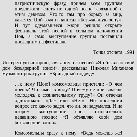
патриотическую фразу, причем всем группам
предложили спеть по одной песне, связанной с
этим девизом. Что-то там про борьбу за мир,
кажется. Цой взял и написал «Безъядерную зону».
И тут одумавшееся жюри решило открыть
фестиваль этой песней в сольном исполнении
Цоя, а само выступление группы поставили
последним на фестивале.
Точка отсчета, 1991
Интересную историю, связанную с песней «Я объявляю свой
дом безъядерной зоной», рассказывал Николая Михайлов,
музыкант рок-группы «Бригадный подряд»:
…к нему [Цою] комсомольцы пристали: «О чем
поешь? Что имел в виду? Почему не призываешь
молодежь к созидательному труду?» Он отвечал
односложно: «Да» или «Нет». Но последний
вопрос его как-то задел, что ли, он задумался. И на
втором выступлении спел относительно
недавнюю песню: «Я объявляю свой дом
безъядерной зоной».
Комсомольцы сразу к нему: «Ведь можешь же!