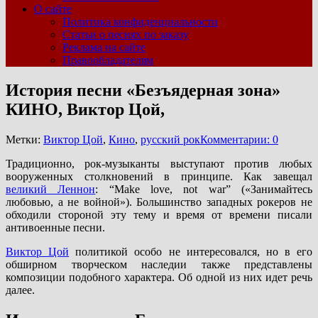
О сайте
Политика конфиденциальности
Статьи о песнях по заказу
Реклама на сайте
Правообладателям
История песни «Безъядерная зона»
КИНО, Виктор Цой,
Метки:
Виктор Цой
,
Кино
,
русский рок
Комментарии: 0
Традиционно, рок-музыканты выступают против любых
вооруженных столкновений в принципе. Как завещал
великий Леннон
: “Make love, not war” («Занимайтесь
любовью, а не войной»). Большинство западных рокеров не
обходили стороной эту тему и время от времени писали
антивоенные песни.
Виктор Цой
политикой особо не интересовался, но в его
обширном творческом наследии также представлены
композиции подобного характера. Об одной из них идет речь
далее.