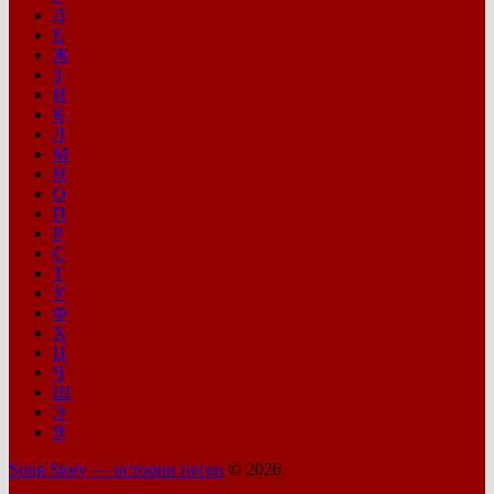
Д
Е
Ж
З
И
К
Л
М
Н
О
П
Р
С
Т
У
Ф
Х
Ц
Ч
Ш
Э
Я
Song Story — истории песен
© 2026