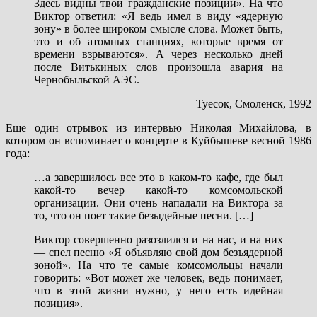
Здесь видны твои гражданские позиции». На что
Виктор ответил: «Я ведь имел в виду «ядерную
зону» в более широком смысле слова. Может быть,
это и об атомных станциях, которые время от
времени взрываются». А через несколько дней
после Витькиных слов произошла авария на
Чернобыльской АЭС.
Туесок, Смоленск, 1992
Еще один отрывок из интервью Николая Михайлова, в
котором он вспоминает о концерте в Куйбышеве весной 1986
года:
…а завершилось все это в каком-то кафе, где был
какой-то вечер какой-то комсомольской
организации. Они очень нападали на Виктора за
то, что он поет такие безыдейные песни. […]
Виктор совершенно разозлился и на нас, и на них
— спел песню «Я объявляю свой дом безъядерной
зоной». На что те самые комсомольцы начали
говорить: «Вот может же человек, ведь понимает,
что в этой жизни нужно, у него есть идейная
позиция».