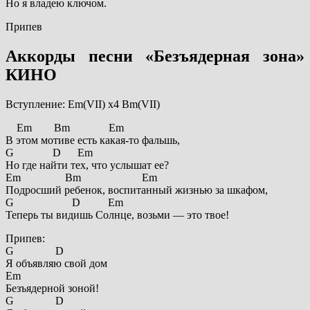
Но я владею ключом.
Припев
Аккорды песни «Безъядерная зона»
КИНО
Вступление: Em(VII) x4 Bm(VII)
Em Bm Em
В этом мотиве есть какая-то фальшь,
G D Em
Но где найти тех, что услышат ее?
Em Bm Em
Подросший ребенок, воспитанный жизнью за шкафом,
G D Em
Теперь ты видишь Солнце, возьми — это твое!
Припев:
G D
Я объявляю свой дом
Em
Безъядерной зоной!
G D