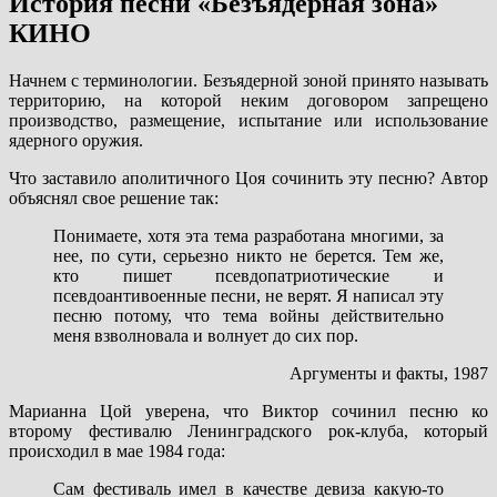
История песни «Безъядерная зона»
КИНО
Начнем с терминологии. Безъядерной зоной принято называть
территорию, на которой неким договором запрещено
производство, размещение, испытание или использование
ядерного оружия.
Что заставило аполитичного Цоя сочинить эту песню? Автор
объяснял свое решение так:
Понимаете, хотя эта тема разработана многими, за
нее, по сути, серьезно никто не берется. Тем же,
кто пишет псевдопатриотические и
псевдоантивоенные песни, не верят. Я написал эту
песню потому, что тема войны действительно
меня взволновала и волнует до сих пор.
Аргументы и факты, 1987
Марианна Цой уверена, что Виктор сочинил песню ко
второму фестивалю Ленинградского рок-клуба, который
происходил в мае 1984 года:
Сам фестиваль имел в качестве девиза какую-то