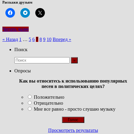
Расскажи друзьям
Читать далее
Пагинация
« Назад
1
…
5
6
7
8
9
10
Вперед »
записей
Поиск
Опросы
Как вы относитесь к использованию популярных
песен в политических целях?
Положительно
Отрицательно
Мне все равно - просто слушаю музыку
Просмотреть результаты