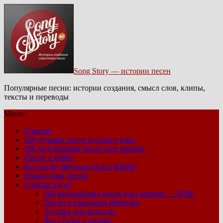
Song Story — истории песен
Популярные песни: истории создания, смысл слов, клипы,
тексты и переводы
Меню
Главная
100 лучших песен русского рока
500 величайших песен всех времен
Песни о войне
Все песни Виктора Цоя и КИНО
Новогодние песни
Списки песен
500 величайших песен всех времен — NME
Песни из фильмов Рязанова
Лучшие рок-баллады
Все статьи о песнях