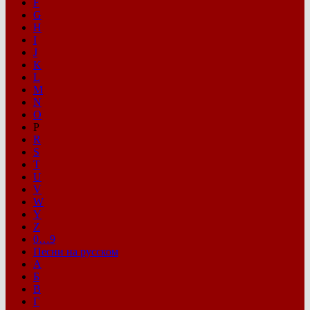
F
G
H
I
J
K
L
M
N
O
P
R
S
T
U
V
W
Y
Z
0…9
Песни на русском
А
Б
В
Г