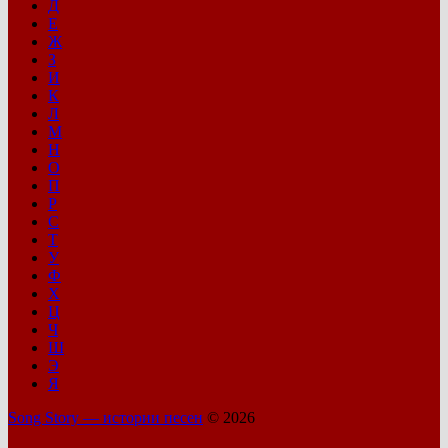
Д
Е
Ж
З
И
К
Л
М
Н
О
П
Р
С
Т
У
Ф
Х
Ц
Ч
Ш
Э
Я
Song Story — истории песен
© 2026