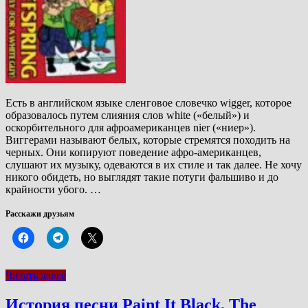
Есть в английском языке сленговое словечко wigger, которое
образовалось путем слияния слов white («белый») и
оскорбительного для афроамериканцев nier («ниер»).
Виггерами называют белых, которые стремятся походить на
черных. Они копируют поведение афро-американцев,
слушают их музыку, одеваются в их стиле и так далее. Не хочу
никого обидеть, но выглядят такие потуги фальшиво и до
крайности убого. …
Расскажи друзьям
Читать далее
История песни Paint It Black, The