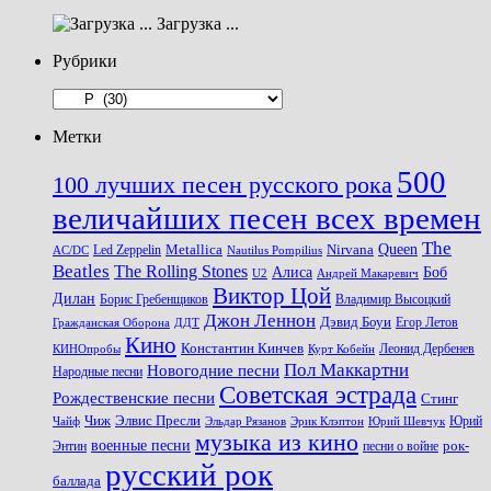
Загрузка ...
Рубрики
Рубрики
Метки
500
100 лучших песен русского рока
величайших песен всех времен
The
Queen
Metallica
Nirvana
Led Zeppelin
Nautilus Pompilius
AC/DC
Beatles
The Rolling Stones
Алиса
Боб
U2
Андрей Макаревич
Виктор Цой
Дилан
Владимир Высоцкий
Борис Гребенщиков
Джон Леннон
Дэвид Боуи
Гражданская Оборона
Егор Летов
ДДТ
Кино
Константин Кинчев
Курт Кобейн
Леонид Дербенев
КИНОпробы
Пол Маккартни
Новогодние песни
Народные песни
Советская эстрада
Рождественские песни
Стинг
Чиж
Элвис Пресли
Эрик Клэптон
Юрий Шевчук
Юрий
Чайф
Эльдар Рязанов
музыка из кино
военные песни
песни о войне
рок-
Энтин
русский рок
баллада