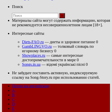
Поиск
Материалы сайта могут содержать информацию, которая
не рекомендуется несовершеннолетним лицам [18+].
Интересные сайты
Diets-FAQ.ru
— диеты и здоровое питание 0
GambLINGVO.ru
— толковый словарь по
игорному бизнесу 0
Showplaces.ru
— самые интересные
достопримечательности в мире 0
Songs.in.ua
— відомі українські пісні 0
Не забудьте поставить активную, индексируемую
ссылку на Song-Story.ru при использовании статей.
Песни на английском
A
B
C
D
E