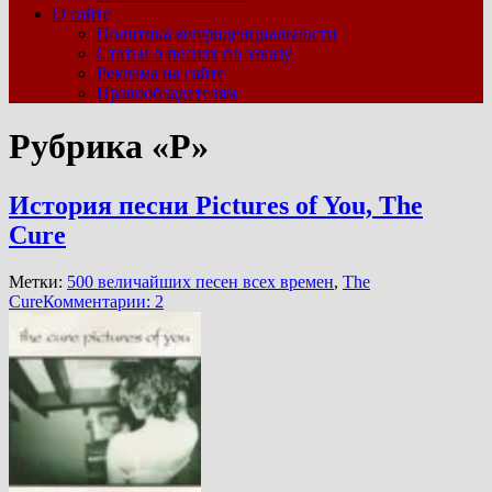
О сайте
Политика конфиденциальности
Статьи о песнях по заказу
Реклама на сайте
Правообладателям
Рубрика «P»
История песни Pictures of You, The
Cure
Метки:
500 величайших песен всех времен
,
The
Cure
Комментарии: 2