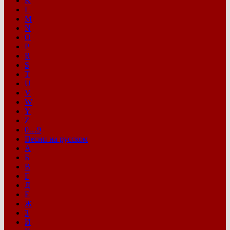
K
L
M
N
O
P
R
S
T
U
V
W
Y
Z
0…9
Песни на русском
А
Б
В
Г
Д
Е
Ж
З
И