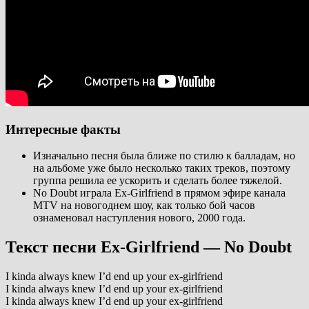
Интересные факты
Изначально песня была ближе по стилю к балладам, но
на альбоме уже было несколько таких треков, поэтому
группа решила ее ускорить и сделать более тяжелой.
No Doubt играла Ex-Girlfriend в прямом эфире канала
MTV на новогоднем шоу, как только бой часов
ознаменовал наступления нового, 2000 года.
Текст песни Ex-Girlfriend — No Doubt
I kinda always knew I’d end up your ex-girlfriend
I kinda always knew I’d end up your ex-girlfriend
I kinda always knew I’d end up your ex-girlfriend