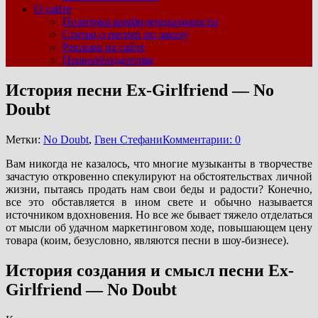
О сайте
Политика конфиденциальности
Статьи о песнях по заказу
Реклама на сайте
Правообладателям
История песни Ex-Girlfriend — No
Doubt
Метки:
No Doubt
,
Гвен Стефани
Комментарии: 0
Вам никогда не казалось, что многие музыканты в творчестве
зачастую откровенно спекулируют на обстоятельствах личной
жизни, пытаясь продать нам свои беды и радости? Конечно,
все это обставляется в ином свете и обычно называется
источником вдохновения. Но все же бывает тяжело отделаться
от мысли об удачном маркетинговом ходе, повышающем цену
товара (коим, безусловно, являются песни в шоу-бизнесе).
История создания и смысл песни Ex-
Girlfriend — No Doubt