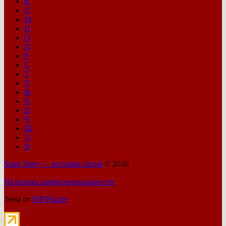
К
Л
М
Н
О
П
Р
С
Т
У
Ф
Х
Ц
Ч
Ш
Э
Я
Song Story — истории песен
© 2026
Политика конфиденциальности
Тема от
WP Puzzle