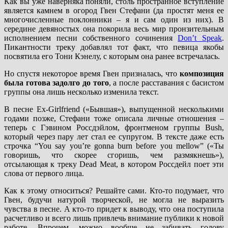
Как вы уже наверняка поняли, столь пространное вступление
является камнем в огород Гвен Стефани (да простят меня ее
многочисленные поклонники – я и сам один из них). В
середине девяностых она покорила весь мир пронзительным
исполнением песни собственного сочинения
Don’t Speak
.
Пикантности треку добавлял тот факт, что певица якобы
посвятила его Тони Кэнелу, с которым она ранее встречалась.
Но спустя некоторое время Гвен призналась, что
композиция
была готова задолго до того
, а после расставания с басистом
группы она лишь несколько изменила текст.
В песне Ex-Girlfriend («Бывшая»), выпущенной несколькими
годами позже, Стефани тоже описала личные отношения –
теперь с Гэвином Россдэйлом, фронтменом группы Bush,
который через пару лет стал ее супругом. В тексте даже есть
строчка “You say you’re gonna burn before you mellow” («Ты
говоришь, что скорее сгоришь, чем размякнешь»),
отсылающая к треку Dead Meat, в котором Россдейл поет эти
слова от первого лица.
Как к этому относиться? Решайте сами. Кто-то подумает, что
Гвен, будучи натурой творческой, не могла не выразить
чувства в песне. А кто-то придет к выводу, что она поступила
расчетливо и всего лишь привлечь внимание публики к новой
работе. Впрочем, можно вообще не забивать голову