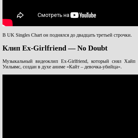
В UK Singles Chart он поднялся до двадцать третьей строчки.
Клип Ex-Girlfriend — No Doubt
Музыкальный видеоклип Ex-Girlfriend, который снял Хайп
Уильямс, создан в духе аниме «Кайт – девочка-убийца».