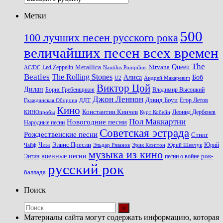
Метки
500
100 лучших песен русского рока
величайших песен всех времен
The
Queen
Metallica
Nirvana
Led Zeppelin
Nautilus Pompilius
AC/DC
Beatles
The Rolling Stones
Алиса
Боб
U2
Андрей Макаревич
Виктор Цой
Дилан
Владимир Высоцкий
Борис Гребенщиков
Джон Леннон
Дэвид Боуи
Гражданская Оборона
Егор Летов
ДДТ
Кино
Константин Кинчев
Курт Кобейн
Леонид Дербенев
КИНОпробы
Пол Маккартни
Новогодние песни
Народные песни
Советская эстрада
Рождественские песни
Стинг
Чиж
Элвис Пресли
Эрик Клэптон
Юрий Шевчук
Юрий
Чайф
Эльдар Рязанов
музыка из кино
военные песни
песни о войне
рок-
Энтин
русский рок
баллада
Поиск
Материалы сайта могут содержать информацию, которая