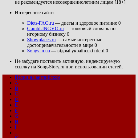
не рекомендуется несовершеннолетним лицам [18+].
Интересные сайты
Diets-FAQ.ru
— диеты и здоровое питание 0
GambLINGVO.ru
— толковый словарь по
игорному бизнесу 0
Showplaces.ru
— самые интересные
достопримечательности в мире 0
Songs.in.ua
— відомі українські пісні 0
Не забудьте поставить активную, индексируемую
ссылку на Song-Story.ru при использовании статей.
Песни на английском
A
B
C
D
E
F
G
H
I
J