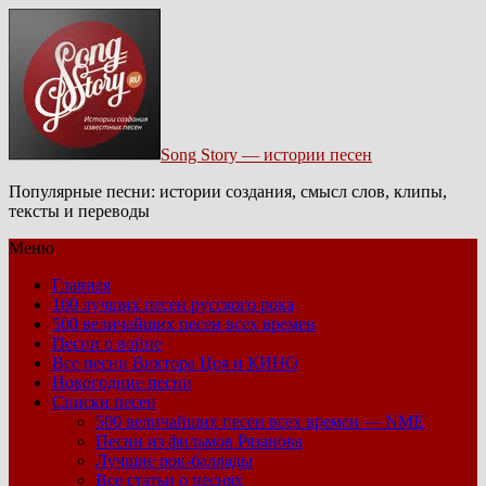
Song Story — истории песен
Популярные песни: истории создания, смысл слов, клипы,
тексты и переводы
Меню
Главная
100 лучших песен русского рока
500 величайших песен всех времен
Песни о войне
Все песни Виктора Цоя и КИНО
Новогодние песни
Списки песен
500 величайших песен всех времен — NME
Песни из фильмов Рязанова
Лучшие рок-баллады
Все статьи о песнях