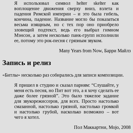
Я использовал символ helter skelter как
воплощение движения сверху вниз, взлета и
падения Римской империи – и это была гибель,
кончина, падение. Название могло бы показаться
весьма изящным, но с тех пор оно приобрело
зловещий подтекст, ведь его выбрал гимном
Мэнсон, а затем несколько панк-групп исполнили
ее, потому это рок-песня с грязным звуком.
Many Years from Now, Барри Майлз
Запись и релиз
«Битлы» несколько раз собирались для записи композиции.
Я пришел в студию и сказал парням: “Слушайте, у
меня есть песня, но Пит вот это, а я хочу сделать ее
даже более грязной”. Это было тяжелое задание
для звукорежиссеров, для всех. Просто настолько
смазанной, настолько грязной, настолько громкой
и настолько грубой, насколько возможно – вот
чего я хотел.
Пол Маккартни, Mojo, 2008