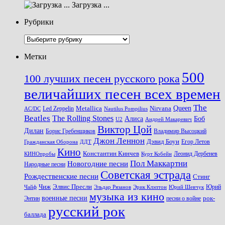
Загрузка ...
Рубрики
Рубрики
Метки
500
100 лучших песен русского рока
величайших песен всех времен
The
Queen
Metallica
Nirvana
Led Zeppelin
Nautilus Pompilius
AC/DC
Beatles
The Rolling Stones
Алиса
Боб
U2
Андрей Макаревич
Виктор Цой
Дилан
Владимир Высоцкий
Борис Гребенщиков
Джон Леннон
Дэвид Боуи
Гражданская Оборона
Егор Летов
ДДТ
Кино
Константин Кинчев
Курт Кобейн
Леонид Дербенев
КИНОпробы
Пол Маккартни
Новогодние песни
Народные песни
Советская эстрада
Рождественские песни
Стинг
Чиж
Элвис Пресли
Эрик Клэптон
Юрий Шевчук
Юрий
Чайф
Эльдар Рязанов
музыка из кино
военные песни
песни о войне
рок-
Энтин
русский рок
баллада