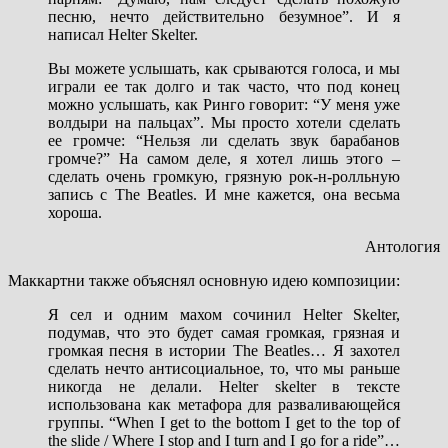
песню, нечто действительно безумное”. И я
написал Helter Skelter.
Вы можете услышать, как срываются голоса, и мы
играли ее так долго и так часто, что под конец
можно услышать, как Ринго говорит: “У меня уже
волдыри на пальцах”. Мы просто хотели сделать
ее громче: “Нельзя ли сделать звук барабанов
громче?” На самом деле, я хотел лишь этого –
сделать очень громкую, грязную рок-н-ролльную
запись с The Beatles. И мне кажется, она весьма
хороша.
Антология
Маккартни также объяснял основную идею композиции:
Я сел и одним махом сочинил Helter Skelter,
подумав, что это будет самая громкая, грязная и
громкая песня в истории The Beatles… Я захотел
сделать нечто антисоциальное, то, что мы раньше
никогда не делали. Helter skelter в тексте
использована как метафора для разваливающейся
группы. “When I get to the bottom I get to the top of
the slide / Where I stop and I turn and I go for a ride”…