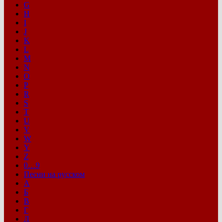
G
H
I
J
K
L
M
N
O
P
R
S
T
U
V
W
Y
Z
0…9
Песни на русском
А
Б
В
Г
Д