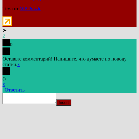
Тема от
WP Puzzle
➤
2
0
Оставьте комментарий! Напишите, что думаете по поводу
статьи.
x
(
)
x
|
Ответить
Insert