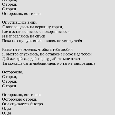
С горки,
С горки
Осторожно, вот и она
Опустившись вниз,
Я возвращаюсь на вершину горки,
Где я останавливаюсь, поворачиваюсь
И направляюсь на спуск
Пока не спущусь вниз и вновь не увижу тебя
Разве ты не хочешь, чтобы я тебя любил
Я быстро спускаюсь, но остаюсь высоко над тобой
Дай же, дай же, дай же, ну, дай же мне ответ:
Ты можешь быть любовницей, но ты не танцовщица
Осторожно,
С горки,
С горки,
С горки
Осторожно, вот и она
Осторожно с горки,
Она спускается быстро
О, да
О, да