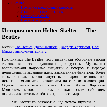
О сайте
Политика конфиденциальности
Статьи о песнях по заказу
Реклама на сайте
Правообладателям
История песни Helter Skelter — The
Beatles
Метки:
The Beatles
,
Джон Леннон
,
Джордж Харрисон
,
Пол
Маккартни
Комментарии: 2
Поклонники The Beatles часто выдвигали абсурдные версии
толкования песен культовой рок-группы. Музыканты
воспринимали подобные ситуации с юмором и нередко
поддерживали забавные идеи, высказанные фанатами. Более
того, они сами могли запустить в народ вымышленные
истории, связанные с появлением на свет их композиций.
Однако интерпретация трека Helter Skelter Чарльзом
Мэнсоном, которая привела к трагическим событиям,
шокировала не только «битлов», но и весь мир.
Мы частенько беззаботно над чем-то шутили, а
потом какой-нибудь интеллектуал читал нас, и