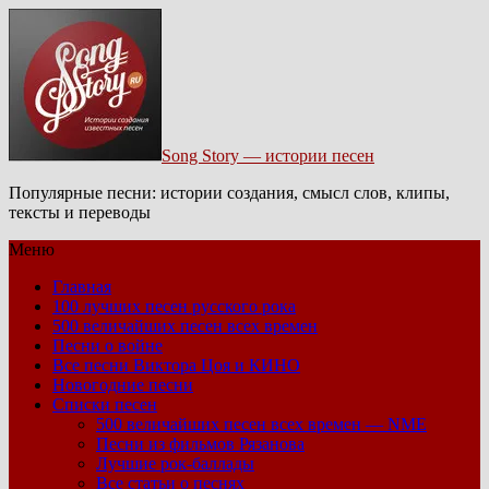
Song Story — истории песен
Популярные песни: истории создания, смысл слов, клипы,
тексты и переводы
Меню
Главная
100 лучших песен русского рока
500 величайших песен всех времен
Песни о войне
Все песни Виктора Цоя и КИНО
Новогодние песни
Списки песен
500 величайших песен всех времен — NME
Песни из фильмов Рязанова
Лучшие рок-баллады
Все статьи о песнях