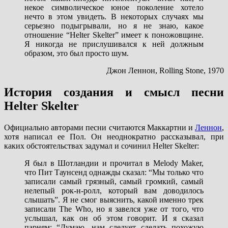
некое символическое юное поколение хотело
нечто в этом увидеть. В некоторых случаях мы
серьезно подыгрывали, но я не знаю, какое
отношение “Helter Skelter” имеет к поножовщине.
Я никогда не прислушивался к ней должным
образом, это был просто шум.
Джон Леннон, Rolling Stone, 1970
История создания и смысл песни
Helter Skelter
Официально авторами песни считаются Маккартни и
Леннон
,
хотя написал ее Пол. Он неоднократно рассказывал, при
каких обстоятельствах задумал и сочинил Helter Skelter:
Я был в Шотландии и прочитал в Melody Maker,
что Пит Таунсенд однажды сказал: “Мы только что
записали самый грязный, самый громкий, самый
нелепый рок-н-ролл, который вам доводилось
слышать”. Я не смог выяснить, какой именно трек
записали The Who, но я завелся уже от того, что
услышал, как он об этом говорит. И я сказал
парням: “Думаю, нам следует сделать похожую