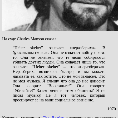
На суде Charles Manson сказал:
“Helter skelter” означает «неразбериха». В
буквальном смысле. Она не означает войну с кем-
то. Она не означает, что те люди собираются
убивать других людей. Она означает лишь то, что
означает. “Helter skelter” – это «неразбериха».
Неразбериха возникает быстро, и вы можете
называть ее, как хотите. Это не мой замысел. Это
не моя музыка. Я слышу, что она до нас доносит.
Она говорит: “Восстаньте!” Она говорит:
“Убивайте!” Зачем меня в этом обвинять? Я не
писал музыку. Не я тот человек, который
проецирует ее на ваше социальное сознание.
1970
Конечно, участники
The Beatles
категорически опровергли