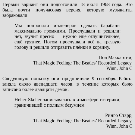
Первый вариант они подготовили 18 июля 1968 года. Это
была почти получасовая версия, которую музыканты
забраковали.
Мы попросили инженеров сделать барабаны
максимально громкими. Прослушали и решили:
нет, звучит пресно — нужно ещё оглушительнее,
ещё грязнее. Потом прослушали всё на трезвую
голову и решили отправить плёнки в корзину.
Пол Маккартни,
That Magic Feeling: The Beatles’ Recorded Legacy,
Winn, John C
Следующую попытку они предприняли 9 сентября. Работа
заняла около двенадцати часов, в течение которых было
записано более двадцати демок.
Helter Skelter записывалась в атмосфере истерики,
граничившей с полным безумием.
Ринго Старр,
That Magic Feeling: The Beatles’ Recorded Legacy,
Winn, John C