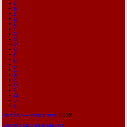
Е
Ж
З
И
К
Л
М
Н
О
П
Р
С
Т
У
Ф
Х
Ц
Ч
Ш
Э
Я
Song Story — истории песен
© 2026
Политика конфиденциальности