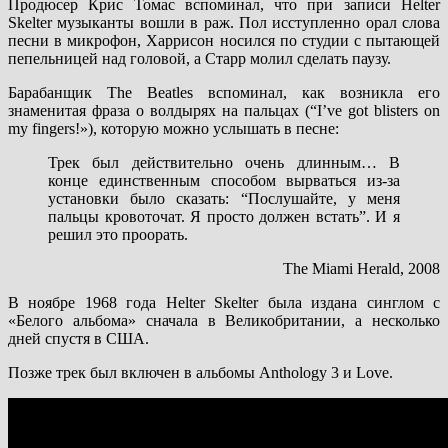
Продюсер Крис Томас вспоминал, что при записи Helter
Skelter музыканты вошли в раж. Пол исступленно орал слова
песни в микрофон, Харрисон носился по студии с пытающей
пепельницей над головой, а Старр молил сделать паузу.
Барабанщик The Beatles вспоминал, как возникла его
знаменитая фраза о волдырях на пальцах (“I’ve got blisters on
my fingers!»), которую можно услышать в песне:
Трек был действительно очень длинным… В
конце единственным способом вырваться из-за
установки было сказать: “Послушайте, у меня
пальцы кровоточат. Я просто должен встать”. И я
решил это проорать.
The Miami Herald, 2008
В ноябре 1968 года Helter Skelter была издана синглом с
«Белого альбома» сначала в Великобритании, а несколько
дней спустя в США.
Позже трек был включен в альбомы Anthology 3 и Love.