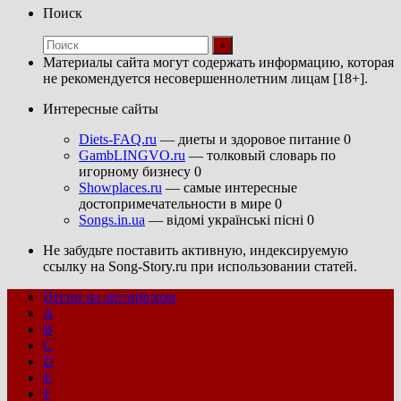
Поиск
Материалы сайта могут содержать информацию, которая
не рекомендуется несовершеннолетним лицам [18+].
Интересные сайты
Diets-FAQ.ru
— диеты и здоровое питание 0
GambLINGVO.ru
— толковый словарь по
игорному бизнесу 0
Showplaces.ru
— самые интересные
достопримечательности в мире 0
Songs.in.ua
— відомі українські пісні 0
Не забудьте поставить активную, индексируемую
ссылку на Song-Story.ru при использовании статей.
Песни на английском
A
B
C
D
E
F