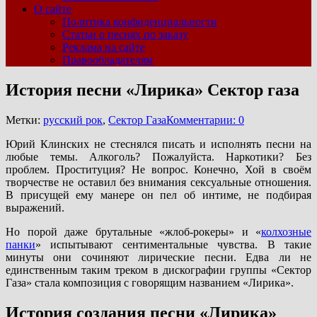
О сайте
Политика конфиденциальности
Статьи о песнях по заказу
Реклама на сайте
Правообладателям
История песни «Лирика» Сектор газа
Метки:
русский рок
,
Сектор Газа
Комментарии: 0
Юрий Клинских не стеснялся писать и исполнять песни на
любые темы. Алкоголь? Пожалуйста. Наркотики? Без
проблем. Проституция? Не вопрос. Конечно, Хой в своём
творчестве не оставил без внимания сексуальные отношения.
В присущей ему манере он пел об интиме, не подбирая
выражений.
Но порой даже брутальные «жлоб-рокеры» и «
колхозные
панки
» испытывают сентиментальные чувства. В такие
минуты они сочиняют лирические песни. Едва ли не
единственным таким треком в дискографии группы «Сектор
Газа» стала композиция с говорящим названием «Лирика».
История создания песни «Лирика»