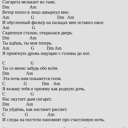
Сигарета мелькает во тьме,
Dm Am
Ветер пепел в лицо швырнул мне.
Am G Dm Am
И обугленный фильтр на пальцах мне оставил ожог.
Am G
Скрипнув сталью, открылася дверь.
Dm Am
Ты идёшь, ты моя теперь.
Am G Dm Am
Я приятную дрожь ощущаю с головы до ног.
C G
Ты со мною забудь обо всём.
Dm Am
Эта ночь нам покажется сном.
C G Dm Am
Я возьму тебя и прижму как родную дочь.
C G
Нас окутает дым сигарет.
Dm Am
Ты уйдёшь, как настанет рассвет.
C G Am
И следы на постели напомнят про счастливую ночь.