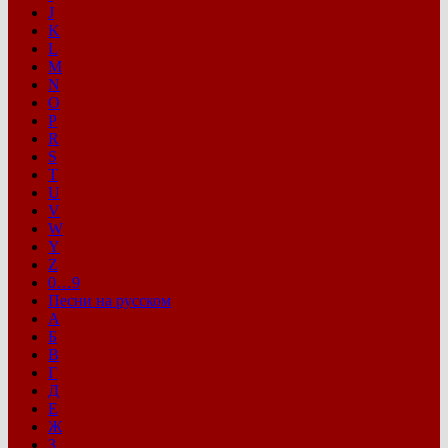
J
K
L
M
N
O
P
R
S
T
U
V
W
Y
Z
0…9
Песни на русском
А
Б
В
Г
Д
Е
Ж
З