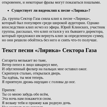
откровенен, и некоторые фразы могут показаться пошлыми.
Существует ли видеоклип к песне «Лирика»?
Да, группа Сектор Газа сняла клип к песне «Лирика»,
который был популярен среди широкой аудитории. Однако
впоследствии клип исчез из эфира. Юрий Клинских, участник
группы, рассказал, что клип остался у их бывшего директора,
который предложил им вернуть клип за определенную сумму,
но они решили обойтись без него и снять что-то получше.
Текст песни «Лирика» Сектора Газа
Сигарета мелькает во тьме,
Ветер пепел в лицо швырнул мне,
И обугленный фильтр на пальцах мне оставил ожог.
Скрипнув сталью, открылася дверь.
Ты идёшь, ты моя теперь.
Я приятную дрожь ощущаю с головы до ног.
Припев:
Ты со мною забудь обо всём,
Эта ночь нам покажется сном.
Я возьму тебя и прижму как родную дочь.