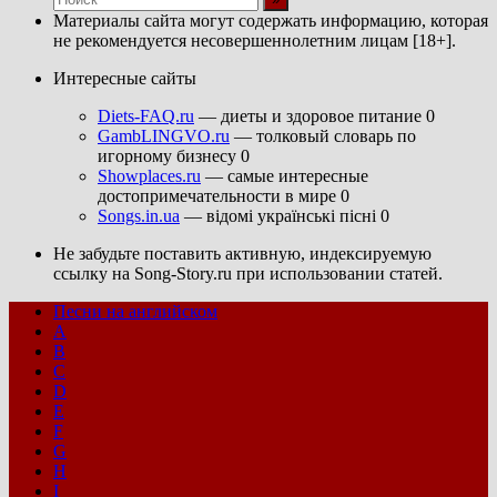
Материалы сайта могут содержать информацию, которая
не рекомендуется несовершеннолетним лицам [18+].
Интересные сайты
Diets-FAQ.ru
— диеты и здоровое питание 0
GambLINGVO.ru
— толковый словарь по
игорному бизнесу 0
Showplaces.ru
— самые интересные
достопримечательности в мире 0
Songs.in.ua
— відомі українські пісні 0
Не забудьте поставить активную, индексируемую
ссылку на Song-Story.ru при использовании статей.
Песни на английском
A
B
C
D
E
F
G
H
I