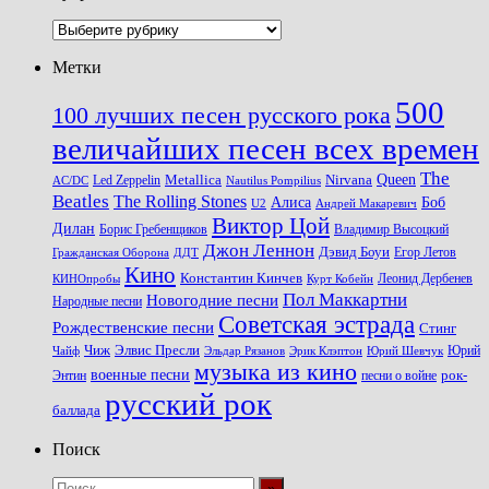
Рубрики
Метки
500
100 лучших песен русского рока
величайших песен всех времен
The
Queen
Metallica
Nirvana
Led Zeppelin
Nautilus Pompilius
AC/DC
Beatles
The Rolling Stones
Алиса
Боб
U2
Андрей Макаревич
Виктор Цой
Дилан
Владимир Высоцкий
Борис Гребенщиков
Джон Леннон
Дэвид Боуи
Гражданская Оборона
Егор Летов
ДДТ
Кино
Константин Кинчев
Курт Кобейн
Леонид Дербенев
КИНОпробы
Пол Маккартни
Новогодние песни
Народные песни
Советская эстрада
Рождественские песни
Стинг
Чиж
Элвис Пресли
Эрик Клэптон
Юрий Шевчук
Юрий
Чайф
Эльдар Рязанов
музыка из кино
военные песни
песни о войне
рок-
Энтин
русский рок
баллада
Поиск