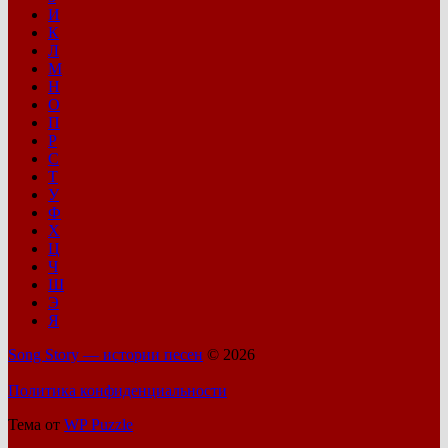
И
К
Л
М
Н
О
П
Р
С
Т
У
Ф
Х
Ц
Ч
Ш
Э
Я
Song Story — истории песен
© 2026
Политика конфиденциальности
Тема от
WP Puzzle