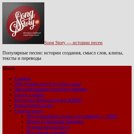
Song Story — истории песен
Популярные песни: истории создания, смысл слов, клипы,
тексты и переводы
Меню
Главная
100 лучших песен русского рока
500 величайших песен всех времен
Песни о войне
Все песни Виктора Цоя и КИНО
Новогодние песни
Списки песен
500 величайших песен всех времен — NME
Песни из фильмов Рязанова
Лучшие рок-баллады
Все статьи о песнях