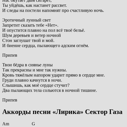
Hас окутает дым сигарет,
Ты уйдёшь, как настанет рассвет.
И следы на постели напомнят про счастливую ночь.
Эротичный лунный свет
Запретит сказать тебе «Нет».
И опустится плавно на пол всё твоё бельё.
Шум деревьев и ветер ночной
Стон заглушат твой и мой.
И биение сердца, пылающего адским огнём.
Припев
Твои бёдра в сиянье луны
Так прекрасны и мне так нужны.
Кровь тяжёлым напором ударит прямо в сердце мне.
Груди плавно качнутся в ночи.
Слышишь, как моё сердце стучит?
Два пылающих тела сольются в ночной тишине.
Припев
Аккорды песни «Лирика» Сектор Газа
Am G