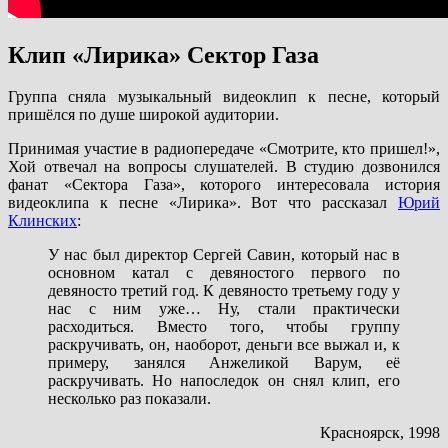
Клип «Лирика» Сектор Газа
Группа сняла музыкальный видеоклип к песне, который
пришёлся по душе широкой аудитории.
Принимая участие в радиопередаче «Смотрите, кто пришел!»,
Хой отвечал на вопросы слушателей. В студию дозвонился
фанат «Сектора Газа», которого интересовала история
видеоклипа к песне «Лирика». Вот что рассказал
Юрий
Клинских
:
У нас был директор Сергей Савин, который нас в
основном катал с девяностого первого по
девяносто третий год. К девяносто третьему году у
нас с ним уже… Ну, стали практически
расходиться. Вместо того, чтобы группу
раскручивать, он, наоборот, деньги все выжал и, к
примеру, занялся Анжеликой Варум, её
раскручивать. Но напоследок он снял клип, его
несколько раз показали.
Красноярск, 1998