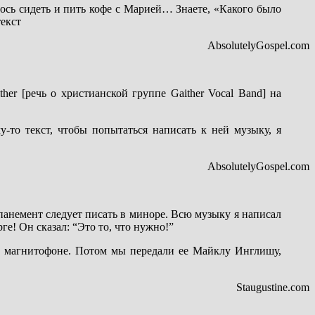
лось сидеть и пить кофе с Марией… Знаете, «Какого было
текст
AbsolutelyGospel.com
her [речь о христианской группе Gaither Vocal Band] на
у-то текст, чтобы попытаться написать к ней музыку, я
AbsolutelyGospel.com
мпанемент следует писать в миноре. Всю музыку я написал
е! Он сказал: “Это то, что нужно!”
м магнитофоне. Потом мы передали ее Майклу Инглишу,
Staugustine.com