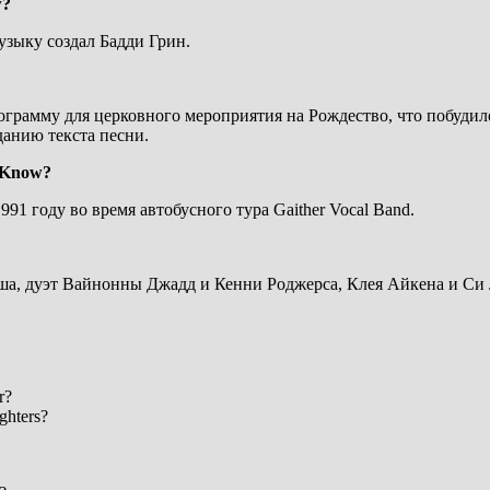
w?
узыку создал Бадди Грин.
грамму для церковного мероприятия на Рождество, что побудило
анию текста песни.
 Know?
991 году во время автобусного тура Gaither Vocal Band.
а, дуэт Вайнонны Джадд и Кенни Роджерса, Клея Айкена и Си 
r?
ghters?