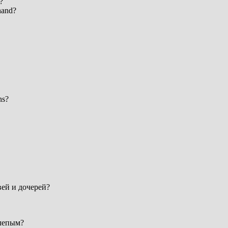
?
hand?
ns?
вей и дочерей?
слепым?