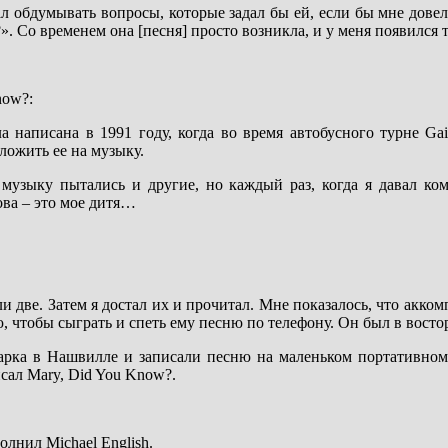
л обдумывать вопросы, которые задал бы ей, если бы мне дове
». Со временем она [песня] просто возникла, и у меня появился 
now?:
написана в 1991 году, когда во время автобусного турне Gait
ложить ее на музыку.
музыку пытались и другие, но каждый раз, когда я давал ком
ова – это мое дитя…
и две. Затем я достал их и прочитал. Мне показалось, что акко
чтобы сыграть и спеть ему песню по телефону. Он был в восторг
Марка в Нашвилле и записали песню на маленьком портативно
сал Mary, Did You Know?.
лнил Michael English.