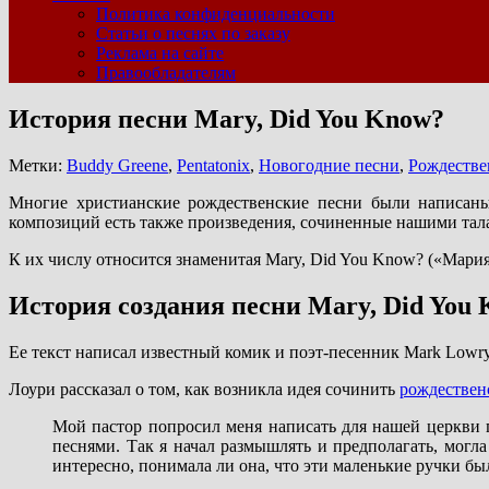
Политика конфиденциальности
Статьи о песнях по заказу
Реклама на сайте
Правообладателям
История песни Mary, Did You Know?
Метки:
Buddy Greene
,
Pentatonix
,
Новогодние песни
,
Рождестве
Многие христианские рождественские песни были написаны 
композиций есть также произведения, сочиненные нашими та
К их числу относится знаменитая Mary, Did You Know? («Мария
История создания песни Mary, Did You
Ее текст написал известный комик и поэт-песенник Mark Lowry
Лоури рассказал о том, как возникла идея сочинить
рождествен
Мой пастор попросил меня написать для нашей церкви пр
песнями. Так я начал размышлять и предполагать, могла
интересно, понимала ли она, что эти маленькие ручки б