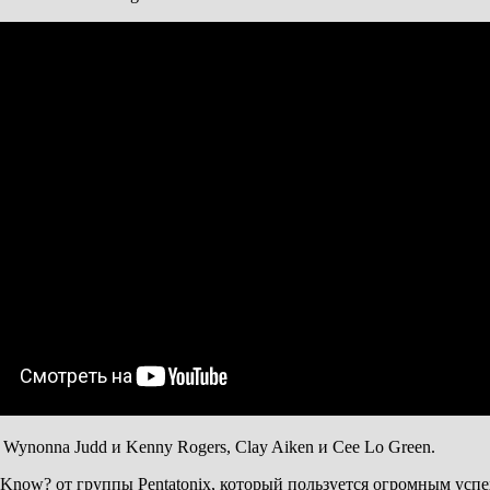
ynonna Judd и Kenny Rogers, Clay Aiken и Cee Lo Green.
now? от группы Pentatonix, который пользуется огромным успе