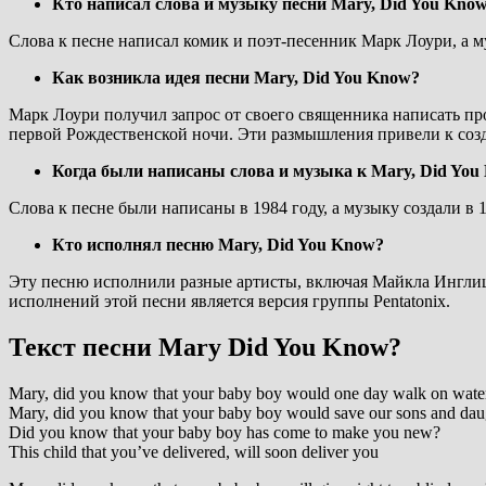
Кто написал слова и музыку песни Mary, Did You Kno
Слова к песне написал комик и поэт-песенник Марк Лоури, а м
Как возникла идея песни Mary, Did You Know?
Марк Лоури получил запрос от своего священника написать про
первой Рождественской ночи. Эти размышления привели к созд
Когда были написаны слова и музыка к Mary, Did You
Слова к песне были написаны в 1984 году, а музыку создали в 1
Кто исполнял песню Mary, Did You Know?
Эту песню исполнили разные артисты, включая Майкла Инглиш
исполнений этой песни является версия группы Pentatonix.
Текст песни Mary Did You Know?
Mary, did you know that your baby boy would one day walk on wate
Mary, did you know that your baby boy would save our sons and dau
Did you know that your baby boy has come to make you new?
This child that you’ve delivered, will soon deliver you