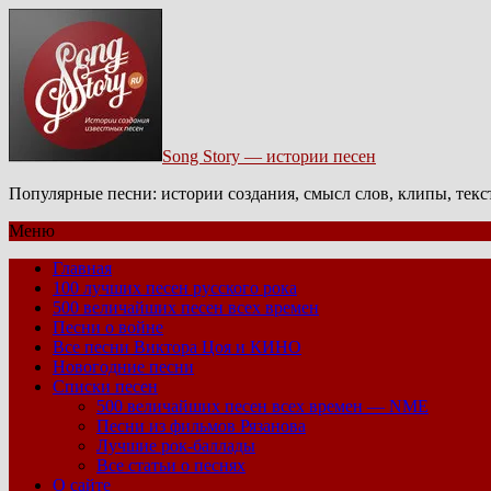
Song Story — истории песен
Популярные песни: истории создания, смысл слов, клипы, тек
Меню
Главная
100 лучших песен русского рока
500 величайших песен всех времен
Песни о войне
Все песни Виктора Цоя и КИНО
Новогодние песни
Списки песен
500 величайших песен всех времен — NME
Песни из фильмов Рязанова
Лучшие рок-баллады
Все статьи о песнях
О сайте