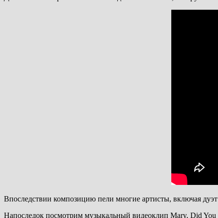
Впоследствии композицию пели многие артисты, включая дуэт W
Напоследок посмотрим музыкальный видеоклип Mary, Did You K