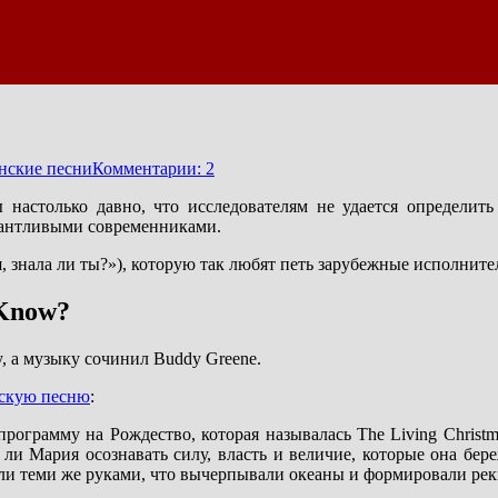
нские песни
Комментарии: 2
настолько давно, что исследователям не удается определить
лантливыми современниками.
, знала ли ты?»), которую так любят петь зарубежные исполнит
 Know?
, а музыку сочинил Buddy Greene.
скую песню
:
ограмму на Рождество, которая называлась The Living Christma
 ли Мария осознавать силу, власть и величие, которые она бер
ыли теми же руками, что вычерпывали океаны и формировали рек