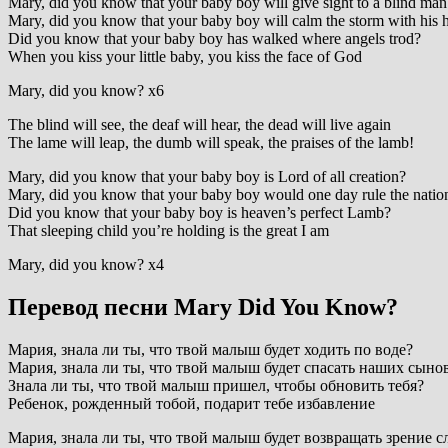
Mary, did you know that your baby boy will give sight to a blind man
Mary, did you know that your baby boy will calm the storm with his 
Did you know that your baby boy has walked where angels trod?
When you kiss your little baby, you kiss the face of God
Mary, did you know? x6
The blind will see, the deaf will hear, the dead will live again
The lame will leap, the dumb will speak, the praises of the lamb!
Mary, did you know that your baby boy is Lord of all creation?
Mary, did you know that your baby boy would one day rule the natio
Did you know that your baby boy is heaven’s perfect Lamb?
That sleeping child you’re holding is the great I am
Mary, did you know? x4
Перевод песни Mary Did You Know?
Мария, знала ли ты, что твой малыш будет ходить по воде?
Мария, знала ли ты, что твой малыш будет спасать наших сыно
Знала ли ты, что твой малыш пришел, чтобы обновить тебя?
Ребенок, рожденный тобой, подарит тебе избавление
Мария, знала ли ты, что твой малыш будет возвращать зрение 