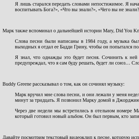
Я лишь старался передать словами непостижимое. Я нача
воспитывать Бога?», «Что вы знали?», «Чего вы не знали?
Марк также вспоминал о дальнейшей истории Mary, Did You K
Слова песни были написаны в 1984 году, а музыка была 
выходных я отдал ее Бадди Грину, чтобы он попытался по
Я знал, что однажды это будет песня. Сочинить к ней 
предупреждал, что я сам буду решать, будет ли союз… Сл
Buddy Greene рассказывал о том, как он сочинял музыку:
Марк вручил мне слова песни, и они лежали у меня недел
минут за тридцать. Я позвонил Марку домой в Джорджию, 
Через две недели мы встретились в отельном номере 
который готовил новый альбом. Он был первым, кто запи
Давайте посмотрим текстовый видеоклип к песне, которую испо