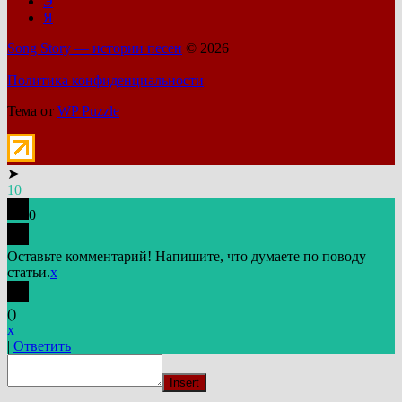
Э
Я
Song Story — истории песен
© 2026
Политика конфиденциальности
Тема от
WP Puzzle
➤
10
0
Оставьте комментарий! Напишите, что думаете по поводу
статьи.
x
(
)
x
|
Ответить
Insert