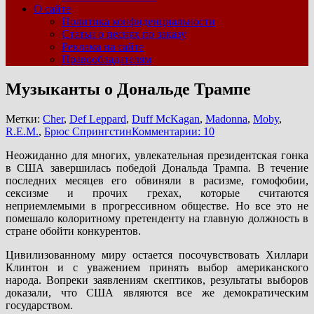
О сайте
Политика конфиденциальности
Статьи о песнях по заказу
Реклама на сайте
Правообладателям
Музыканты о Дональде Трампе
Метки:
Cher
,
Def Leppard
,
Duff McKagan
,
Madonna
,
Moby
,
R.E.M.
,
Брюс Спрингстин
Комментарии: 10
Неожиданно для многих, увлекательная президентская гонка
в США завершилась победой Дональда Трампа. В течение
последних месяцев его обвиняли в расизме, гомофобии,
сексизме и прочих грехах, которые считаются
неприемлемыми в прогрессивном обществе. Но все это не
помешало колоритному претенденту на главную должность в
стране обойти конкурентов.
Цивилизованному миру остается посочувствовать Хиллари
Клинтон и с уважением принять выбор американского
народа. Вопреки заявлениям скептиков, результаты выборов
доказали, что США являются все же демократическим
государством.