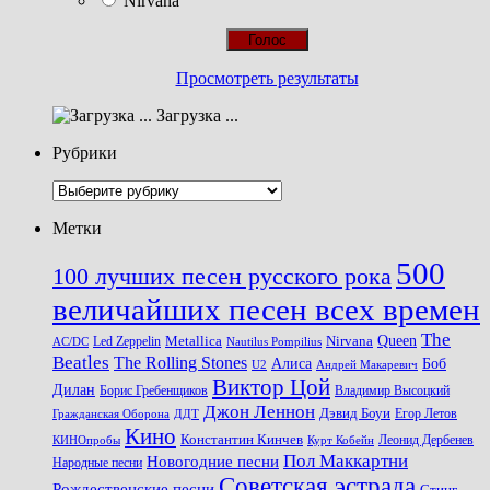
Nirvana
Просмотреть результаты
Загрузка ...
Рубрики
Рубрики
Метки
500
100 лучших песен русского рока
величайших песен всех времен
The
Queen
Metallica
Nirvana
Led Zeppelin
Nautilus Pompilius
AC/DC
Beatles
The Rolling Stones
Алиса
Боб
U2
Андрей Макаревич
Виктор Цой
Дилан
Владимир Высоцкий
Борис Гребенщиков
Джон Леннон
Дэвид Боуи
Гражданская Оборона
Егор Летов
ДДТ
Кино
Константин Кинчев
Курт Кобейн
Леонид Дербенев
КИНОпробы
Пол Маккартни
Новогодние песни
Народные песни
Советская эстрада
Рождественские песни