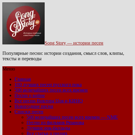
Song Story — истории песен
Популярные песни: истории создания, смысл слов, клипы,
тексты и переводы
Меню
Главная
100 лучших песен русского рока
500 величайших песен всех времен
Песни о войне
Все песни Виктора Цоя и КИНО
Новогодние песни
Списки песен
500 величайших песен всех времен — NME
Песни из фильмов Рязанова
Лучшие рок-баллады
Все статьи о песнях