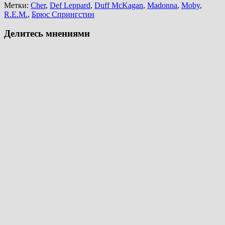
Метки:
Cher
,
Def Leppard
,
Duff McKagan
,
Madonna
,
Moby
,
R.E.M.
,
Брюс Спрингстин
Делитесь мнениями