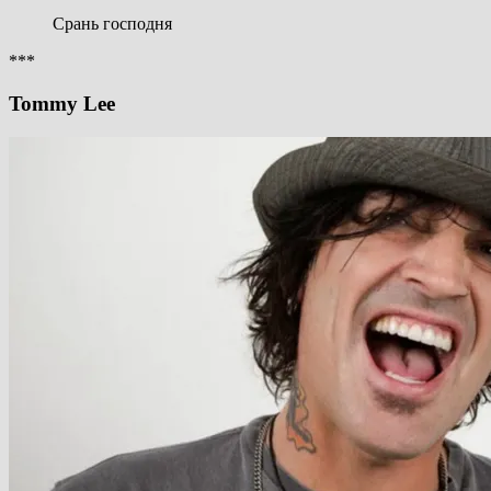
Срань господня
***
Tommy Lee