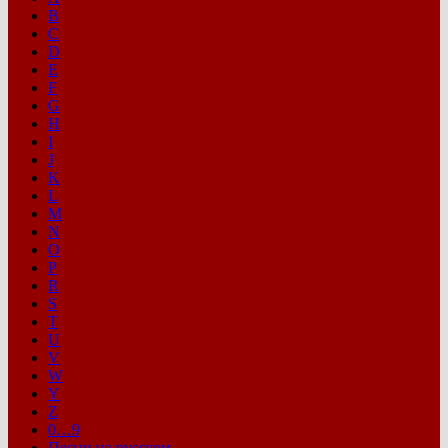
B
C
D
E
F
G
H
I
J
K
L
M
N
O
P
R
S
T
U
V
W
Y
Z
0…9
Песни на русском