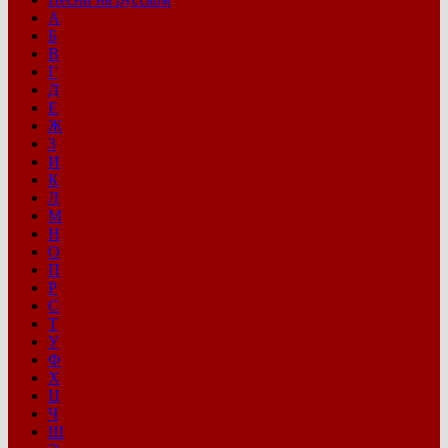
А
Б
В
Г
Д
Е
Ж
З
И
К
Л
М
Н
О
П
Р
С
Т
У
Ф
Х
Ц
Ч
Ш