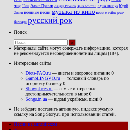
Стинг
Чиж
Элвис Пресли
Эрик Клэптон
Юрий Шевчук
Юрий
Чайф
Эльдар Рязанов
музыка из кино
военные песни
песни о войне
рок-
Энтин
русский рок
баллада
Поиск
Материалы сайта могут содержать информацию, которая
не рекомендуется несовершеннолетним лицам [18+].
Интересные сайты
Diets-FAQ.ru
— диеты и здоровое питание 0
GambLINGVO.ru
— толковый словарь по
игорному бизнесу 0
Showplaces.ru
— самые интересные
достопримечательности в мире 0
Songs.in.ua
— відомі українські пісні 0
Не забудьте поставить активную, индексируемую
ссылку на Song-Story.ru при использовании статей.
Песни на английском
A