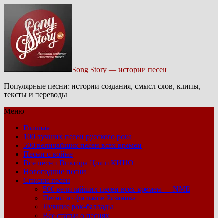
Song Story — истории песен
Популярные песни: истории создания, смысл слов, клипы,
тексты и переводы
Меню
Главная
100 лучших песен русского рока
500 величайших песен всех времен
Песни о войне
Все песни Виктора Цоя и КИНО
Новогодние песни
Списки песен
500 величайших песен всех времен — NME
Песни из фильмов Рязанова
Лучшие рок-баллады
Все статьи о песнях