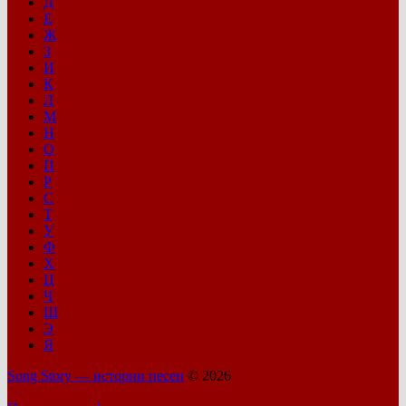
Д
Е
Ж
З
И
К
Л
М
Н
О
П
Р
С
Т
У
Ф
Х
Ц
Ч
Ш
Э
Я
Song Story — истории песен
© 2026