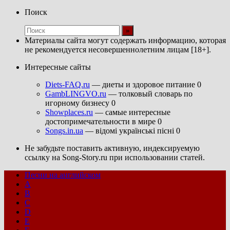
Поиск
Материалы сайта могут содержать информацию, которая
не рекомендуется несовершеннолетним лицам [18+].
Интересные сайты
Diets-FAQ.ru
— диеты и здоровое питание 0
GambLINGVO.ru
— толковый словарь по
игорному бизнесу 0
Showplaces.ru
— самые интересные
достопримечательности в мире 0
Songs.in.ua
— відомі українські пісні 0
Не забудьте поставить активную, индексируемую
ссылку на Song-Story.ru при использовании статей.
Песни на английском
A
B
C
D
E