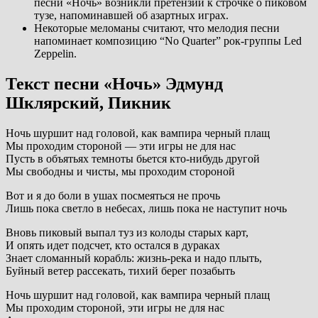
песни «Ночь» возникли претензии к строчке о пиковом
тузе, напоминавшей об азартных играх.
Некоторые меломаны считают, что мелодия песни
напоминает композицию “No Quarter” рок-группы Led
Zeppelin.
Текст песни «Ночь» Эдмунд
Шклярский, Пикник
Ночь шуршит над головой, как вампира черный плащ
Мы проходим стороной — эти игры не для нас
Пусть в объятьях темноты бьется кто-нибудь другой
Мы свободны и чисты, мы проходим стороной
Вот и я до боли в ушах посмеяться не прочь
Лишь пока светло в небесах, лишь пока не наступит ночь
Вновь пиковый выпал туз из колоды старых карт,
И опять идет подсчет, кто остался в дураках
Знает сломанный корабль: жизнь-река и надо плыть,
Буйный ветер рассекать, тихий берег позабыть
Ночь шуршит над головой, как вампира черный плащ
Мы проходим стороной, эти игры не для нас