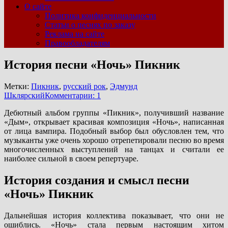
О сайте
Политика конфиденциальности
Статьи о песнях по заказу
Реклама на сайте
Правообладателям
История песни «Ночь» Пикник
Метки:
Пикник
,
русский рок
,
Эдмунд
Шклярский
Комментарии: 1
Дебютный альбом группы «Пикник», получивший название
«Дым», открывает красивая композиция «Ночь», написанная
от лица вампира. Подобный выбор был обусловлен тем, что
музыканты уже очень хорошо отрепетировали песню во время
многочисленных выступлений на танцах и считали ее
наиболее сильной в своем репертуаре.
История создания и смысл песни
«Ночь» Пикник
Дальнейшая история коллектива показывает, что они не
ошиблись. «Ночь» стала первым настоящим хитом