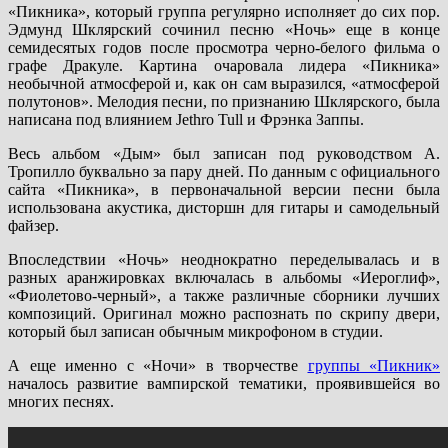
«Пикника», который группа регулярно исполняет до сих пор.
Эдмунд Шклярский сочинил песню «Ночь» еще в конце
семидесятых годов после просмотра черно-белого фильма о
графе Дракуле. Картина очаровала лидера «Пикника»
необычной атмосферой и, как он сам выразился, «атмосферой
полутонов». Мелодия песни, по признанию Шклярского, была
написана под влиянием Jethro Tull и Фрэнка Заппы.
Весь альбом «Дым» был записан под руководством А.
Тропилло буквально за пару дней. По данным с официального
сайта «Пикника», в первоначальной версии песни была
использована акустика, дисторшн для гитары и самодельный
файзер.
Впоследствии «Ночь» неоднократно переделывалась и в
разных аранжировках включалась в альбомы «Иероглиф»,
«Фиолетово-черный», а также различные сборники лучших
композиций. Оригинал можно распознать по скрипу двери,
который был записан обычным микрофоном в студии.
А еще именно с «Ночи» в творчестве
группы «Пикник»
началось развитие вампирской тематики, проявившейся во
многих песнях.