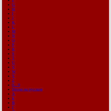
F
G
H
I
J
K
L
M
N
O
P
R
S
T
U
V
W
Y
Z
0…9
Песни на русском
А
Б
В
Г