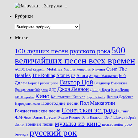
Загрузка ...
Рубрики
Рубрики
Метки
500
100 лучших песен русского рока
величайших песен всех времен
The
Queen
Metallica
Nirvana
Led Zeppelin
Nautilus Pompilius
AC/DC
Beatles
The Rolling Stones
Алиса
Боб
U2
Андрей Макаревич
Виктор Цой
Дилан
Владимир Высоцкий
Борис Гребенщиков
Джон Леннон
Дэвид Боуи
Гражданская Оборона
Егор Летов
ДДТ
Кино
Константин Кинчев
Курт Кобейн
Леонид Дербенев
КИНОпробы
Пол Маккартни
Новогодние песни
Народные песни
Советская эстрада
Рождественские песни
Стинг
Чиж
Элвис Пресли
Эрик Клэптон
Юрий Шевчук
Юрий
Чайф
Эльдар Рязанов
музыка из кино
военные песни
песни о войне
рок-
Энтин
русский рок
баллада