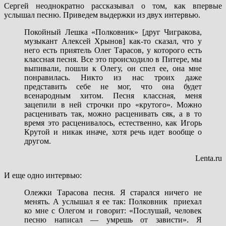
Сергей неоднократно рассказывал о том, как впервые
услышал песню. Приведем выдержки из двух интервью.
Покойный Лешка «Полковник» [друг Чигракова,
музыкант Алексей Хрынов] как-то сказал, что у
него есть приятель Олег Тарасов, у которого есть
классная песня. Все это происходило в Питере, мы
выпивали, пошли к Олегу, он спел ее, она мне
понравилась. Никто из нас троих даже
представить себе не мог, что она будет
всенародным хитом. Песня классная, меня
зацепили в ней строчки про «крутого». Можно
расценивать так, можно расценивать сяк, а в то
время это расценивалось, естественно, как Игорь
Крутой и никак иначе, хотя речь идет вообще о
другом.
Lenta.ru
И еще одно интервью:
Олежки Тарасова песня. Я старался ничего не
менять. А услышал я ее так: Полковник приехал
ко мне с Олегом и говорит: «Послушай, человек
песню написал — умрешь от зависти». Я