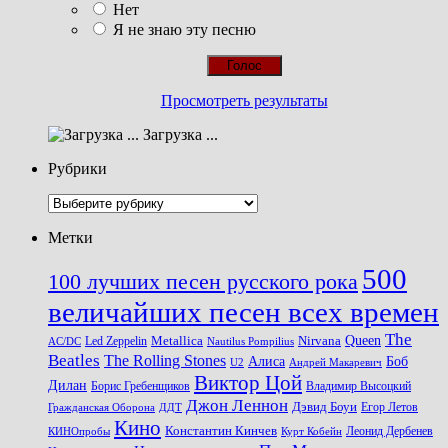
Нет
Я не знаю эту песню
Просмотреть результаты
Загрузка ...
Рубрики
Рубрики
Метки
500
100 лучших песен русского рока
величайших песен всех времен
The
Queen
Metallica
Nirvana
Led Zeppelin
Nautilus Pompilius
AC/DC
Beatles
The Rolling Stones
Алиса
Боб
U2
Андрей Макаревич
Виктор Цой
Дилан
Владимир Высоцкий
Борис Гребенщиков
Джон Леннон
Дэвид Боуи
Гражданская Оборона
Егор Летов
ДДТ
Кино
Константин Кинчев
Курт Кобейн
Леонид Дербенев
КИНОпробы