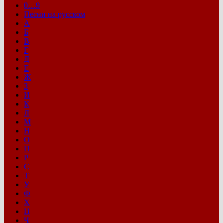
0…9
Песни на русском
А
Б
В
Г
Д
Е
Ж
З
И
К
Л
М
Н
О
П
Р
С
Т
У
Ф
Х
Ц
Ч