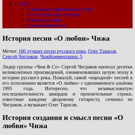
О сайте
Политика конфиденциальности
Статьи о песнях по заказу
Реклама на сайте
Правообладателям
История песни «О любви» Чижа
Метки:
100 лучших песен русского рока
,
Олег Тарасов
,
Сергей Чиграков
,
Чиж
Комментарии: 5
Лидер группы «Чиж & Со» Сергей Чиграков написал десятки
великолепных произведений, ознаменовавших целую эпоху в
истории русского рока. Пожалуй, самой «народной» песней в
его исполнении является «О любви» с одноименного альбома
1995 года. Интересно, что незамысловатую
последовательность аккордов и пронзительные строки,
известные каждому дворовому гитаристу, сочинил не
Чиграков, а музыкант Олег Тарасов.
История создания и смысл песни «О
любви» Чижа