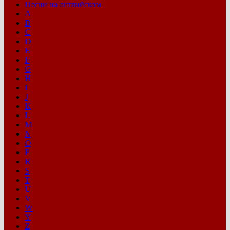
Песни на английском
A
B
C
D
E
F
G
H
I
J
K
L
M
N
O
P
R
S
T
U
V
W
Y
Z