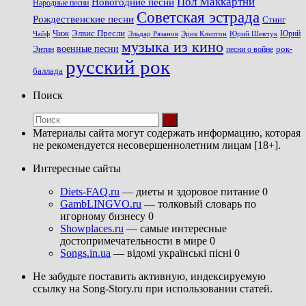
Пол Маккартни
Новогодние песни
Народные песни
Советская эстрада
Рождественские песни
Стинг
Чиж
Элвис Пресли
Эрик Клэптон
Юрий Шевчук
Юрий
Чайф
Эльдар Рязанов
музыка из кино
военные песни
песни о войне
рок-
Энтин
русский рок
баллада
Поиск
Материалы сайта могут содержать информацию, которая
не рекомендуется несовершеннолетним лицам [18+].
Интересные сайты
Diets-FAQ.ru
— диеты и здоровое питание 0
GambLINGVO.ru
— толковый словарь по
игорному бизнесу 0
Showplaces.ru
— самые интересные
достопримечательности в мире 0
Songs.in.ua
— відомі українські пісні 0
Не забудьте поставить активную, индексируемую
ссылку на Song-Story.ru при использовании статей.