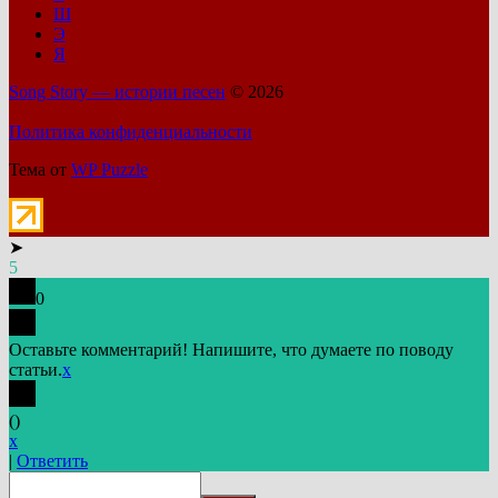
Ш
Э
Я
Song Story — истории песен
© 2026
Политика конфиденциальности
Тема от
WP Puzzle
➤
5
0
Оставьте комментарий! Напишите, что думаете по поводу
статьи.
x
(
)
x
|
Ответить