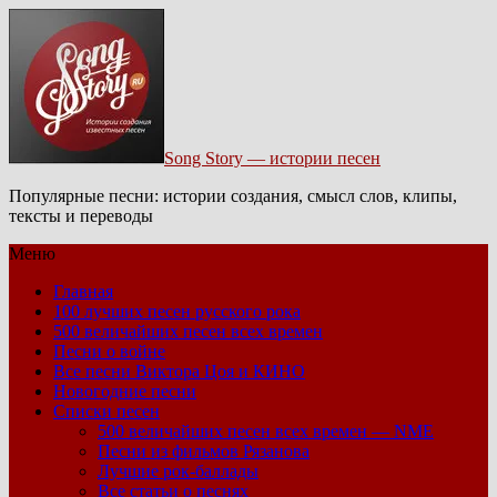
Song Story — истории песен
Популярные песни: истории создания, смысл слов, клипы,
тексты и переводы
Меню
Главная
100 лучших песен русского рока
500 величайших песен всех времен
Песни о войне
Все песни Виктора Цоя и КИНО
Новогодние песни
Списки песен
500 величайших песен всех времен — NME
Песни из фильмов Рязанова
Лучшие рок-баллады
Все статьи о песнях