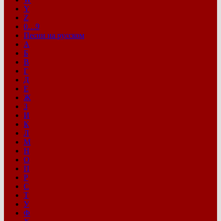
Y
Z
0…9
Песни на русском
А
Б
В
Г
Д
Е
Ж
З
И
К
Л
М
Н
О
П
Р
С
Т
У
Ф