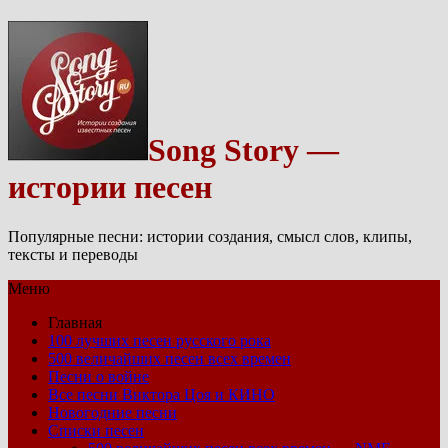
Song Story —
истории песен
Популярные песни: истории создания, смысл слов, клипы,
тексты и переводы
Меню
Главная
100 лучших песен русского рока
500 величайших песен всех времен
Песни о войне
Все песни Виктора Цоя и КИНО
Новогодние песни
Списки песен