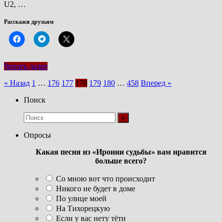
U2, …
Расскажи друзьям
Читать далее
Пагинация
« Назад
1
…
176
177
178
179
180
…
458
Вперед »
записей
Поиск
Опросы
Какая песня из «Иронии судьбы» вам нравится
больше всего?
Со мною вот что происходит
Никого не будет в доме
По улице моей
На Тихорецкую
Если у вас нету тёти