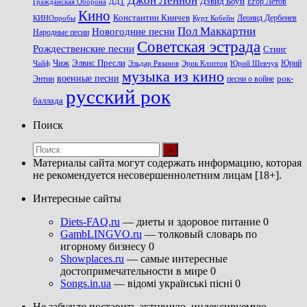
Джон Леннон
Дэвид Боуи
Гражданская Оборона
Егор Летов
ДДТ
Кино
Константин Кинчев
Курт Кобейн
Леонид Дербенев
КИНОпробы
Пол Маккартни
Новогодние песни
Народные песни
Советская эстрада
Рождественские песни
Стинг
Чиж
Элвис Пресли
Эрик Клэптон
Юрий Шевчук
Юрий
Чайф
Эльдар Рязанов
музыка из кино
военные песни
песни о войне
рок-
Энтин
русский рок
баллада
Поиск
Материалы сайта могут содержать информацию, которая
не рекомендуется несовершеннолетним лицам [18+].
Интересные сайты
Diets-FAQ.ru
— диеты и здоровое питание 0
GambLINGVO.ru
— толковый словарь по
игорному бизнесу 0
Showplaces.ru
— самые интересные
достопримечательности в мире 0
Songs.in.ua
— відомі українські пісні 0
Не забудьте поставить активную, индексируемую