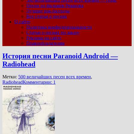
500 величайших песен всех времен — NME
Песни из фильмов Рязанова
Лучшие рок-баллады
Все статьи о песнях
О сайте
Политика конфиденциальности
Статьи о песнях по заказу
Реклама на сайте
Правообладателям
История песни Paranoid Android —
Radiohead
Метки:
500 величайших песен всех времен
,
Radiohead
Комментарии: 1