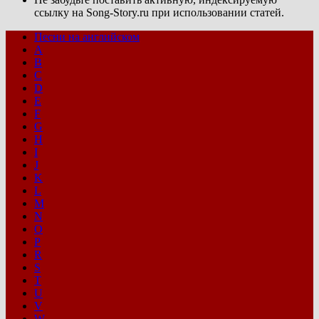
ссылку на Song-Story.ru при использовании статей.
Песни на английском
A
B
C
D
E
F
G
H
I
J
K
L
M
N
O
P
R
S
T
U
V
W