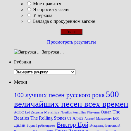
Мне нравится
Я спросил у ясеня
У зеркала
Баллада о прокуренном вагоне
Просмотреть результаты
Загрузка ...
Рубрики
Рубрики
Метки
500
100 лучших песен русского рока
величайших песен всех времен
The
Queen
Metallica
Nirvana
Led Zeppelin
Nautilus Pompilius
AC/DC
Beatles
The Rolling Stones
Алиса
Боб
U2
Андрей Макаревич
Виктор Цой
Дилан
Владимир Высоцкий
Борис Гребенщиков