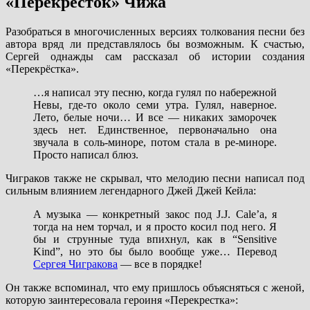
«Перекрёсток» Чижа
Разобраться в многочисленных версиях толкования песни без
автора вряд ли представлялось бы возможным. К счастью,
Сергей однажды сам рассказал об истории создания
«Перекрёстка».
…я написал эту песню, когда гулял по набережной
Невы, где-то около семи утра. Гулял, наверное.
Лето, белые ночи… И все — никаких заморочек
здесь нет. Единственное, первоначально она
звучала в соль-миноре, потом стала в ре-миноре.
Просто написал блюз.
Чиграков также не скрывал, что мелодию песни написал под
сильным влиянием легендарного Джей Джей Кейла:
А музыка — конкретный закос под J.J. Cale’a, я
тогда на нем торчал, и я просто косил под него. Я
бы и струнные туда впихнул, как в “Sensitive
Kind”, но это бы было вообще уже… Перевод
Сергея Чигракова
— все в порядке!
Он также вспоминал, что ему пришлось объясняться с женой,
которую заинтересовала героиня «Перекрестка»: