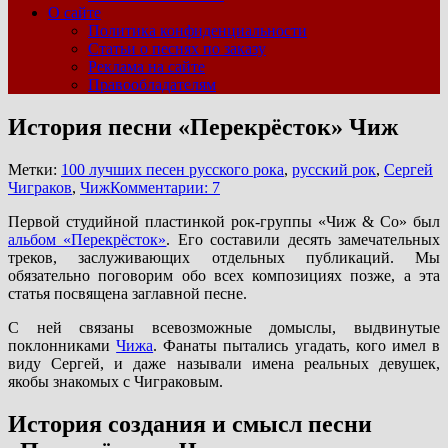
О сайте
Политика конфиденциальности
Статьи о песнях по заказу
Реклама на сайте
Правообладателям
История песни «Перекрёсток» Чиж
Метки:
100 лучших песен русского рока
,
русский рок
,
Сергей
Чиграков
,
Чиж
Комментарии: 7
Первой студийной пластинкой рок-группы «Чиж & Co» был
альбом «Перекрёсток»
. Его составили десять замечательных
треков, заслуживающих отдельных публикаций. Мы
обязательно поговорим обо всех композициях позже, а эта
статья посвящена заглавной песне.
С ней связаны всевозможные домыслы, выдвинутые
поклонниками
Чижа
. Фанаты пытались угадать, кого имел в
виду Сергей, и даже называли имена реальных девушек,
якобы знакомых с Чиграковым.
История создания и смысл песни