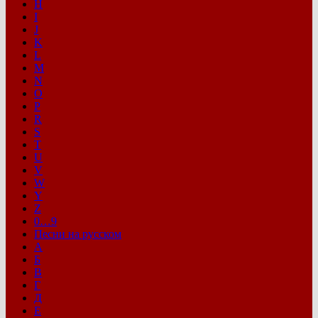
H
I
J
K
L
M
N
O
P
R
S
T
U
V
W
Y
Z
0…9
Песни на русском
А
Б
В
Г
Д
Е