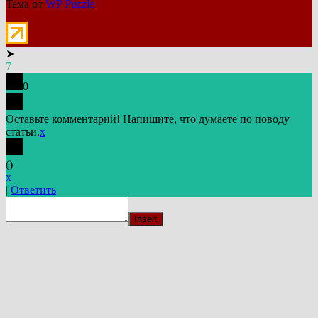
Тема от
WP Puzzle
➤
7
0
Оставьте комментарий! Напишите, что думаете по поводу
статьи.
x
(
)
x
|
Ответить
Insert