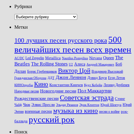
Рубрики
Рубрики
Метки
500
100 лучших песен русского рока
величайших песен всех времен
The
Queen
Metallica
Nirvana
Led Zeppelin
Nautilus Pompilius
AC/DC
Beatles
The Rolling Stones
Алиса
Боб
U2
Андрей Макаревич
Виктор Цой
Дилан
Владимир Высоцкий
Борис Гребенщиков
Джон Леннон
Дэвид Боуи
Гражданская Оборона
Егор Летов
ДДТ
Кино
Константин Кинчев
Курт Кобейн
Леонид Дербенев
КИНОпробы
Пол Маккартни
Новогодние песни
Народные песни
Советская эстрада
Рождественские песни
Стинг
Чиж
Элвис Пресли
Эрик Клэптон
Юрий Шевчук
Юрий
Чайф
Эльдар Рязанов
музыка из кино
военные песни
песни о войне
рок-
Энтин
русский рок
баллада
Поиск