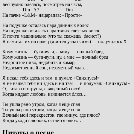
Бесшумно оделась, посмотрев на часы,
Dm A7 Dm
На пачке «L&M» нацарапав: «Прости»
На подушке осталась пара длинных волос
На подушке осталась пара твоих светлых волос
И почти машинально (что ты скажешь, басист?)
Я намотал их на палец (я хотел узнать имя) — получилось Х
Кому жизнь — буги-вуги, а кому — полный бред
Кому жизнь — буги-вуги, ну, а мне — полный бред
Недопитое пиво, недобитый комар,
Недосмотренный сон, незаметный удар…
Я искал тебя здесь и там, и думал: «Свихнусь!»
Я не нашел тебя ни здесь и ни там — и подумал: «Свихнусь!»
О, гитара и струны, священный союз!
Когда кидает любовь, начинается блюз…
Ты ушла рано утром, когда я еще спал
Ты ушла рано утром, когда я еще спал
Вечный мой перекресток, где минус, где плюс?
Когда уходит любовь, остается блюз…
Цитаты о песне