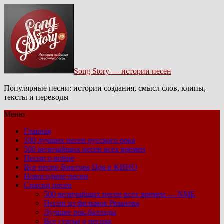
Song Story — истории песен
Популярные песни: истории создания, смысл слов, клипы,
тексты и переводы
Меню
Главная
100 лучших песен русского рока
500 величайших песен всех времен
Песни о войне
Все песни Виктора Цоя и КИНО
Новогодние песни
Списки песен
500 величайших песен всех времен — NME
Песни из фильмов Рязанова
Лучшие рок-баллады
Все статьи о песнях