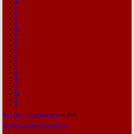
Ж
З
И
К
Л
М
Н
О
П
Р
С
Т
У
Ф
Х
Ц
Ч
Ш
Э
Я
Song Story — истории песен
© 2026
Политика конфиденциальности