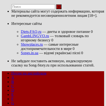
Материалы сайта могут содержать информацию, которая
не рекомендуется несовершеннолетним лицам [18+].
Интересные сайты
Diets-FAQ.ru
— диеты и здоровое питание 0
GambLINGVO.ru
— толковый словарь по
игорному бизнесу 0
Showplaces.ru
— самые интересные
достопримечательности в мире 0
Songs.in.ua
— відомі українські пісні 0
Не забудьте поставить активную, индексируемую
ссылку на Song-Story.ru при использовании статей.
Песни на английском
A
B
C
D
E
F
G