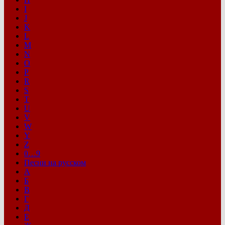
I
J
K
L
M
N
O
P
R
S
T
U
V
W
Y
Z
0…9
Песни на русском
А
Б
В
Г
Д
Е