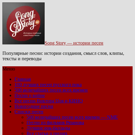
Song Story — истории песен
Популярные песни: истории создания, смысл слов, клипы,
тексты и переводы
Меню
Главная
100 лучших песен русского рока
500 величайших песен всех времен
Песни о войне
Все песни Виктора Цоя и КИНО
Новогодние песни
Списки песен
500 величайших песен всех времен — NME
Песни из фильмов Рязанова
Лучшие рок-баллады
Все статьи о песнях