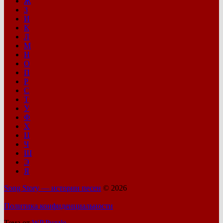
Ж
З
И
К
Л
М
Н
О
П
Р
С
Т
У
Ф
Х
Ц
Ч
Ш
Э
Я
Song Story — истории песен
© 2026
Политика конфиденциальности
Тема от
WP Puzzle