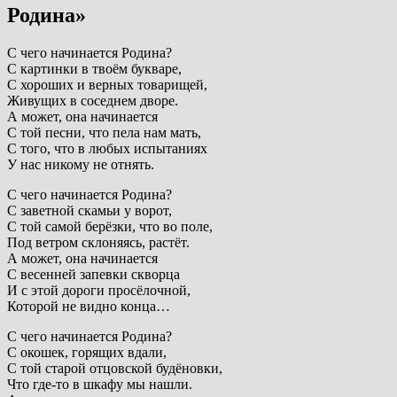
Родина»
С чего начинается Родина?
С картинки в твоём букваре,
С хороших и верных товарищей,
Живущих в соседнем дворе.
А может, она начинается
С той песни, что пела нам мать,
С того, что в любых испытаниях
У нас никому не отнять.
С чего начинается Родина?
С заветной скамьи у ворот,
С той самой берёзки, что во поле,
Под ветром склоняясь, растёт.
А может, она начинается
С весенней запевки скворца
И с этой дороги просёлочной,
Которой не видно конца…
С чего начинается Родина?
С окошек, горящих вдали,
С той старой отцовской будёновки,
Что где-то в шкафу мы нашли.