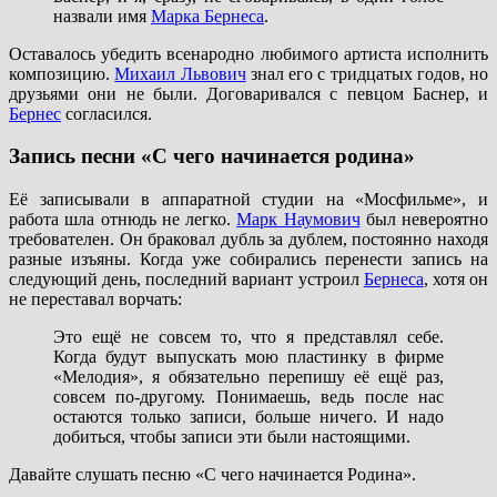
назвали имя
Марка Бернеса
.
Оставалось убедить всенародно любимого артиста исполнить
композицию.
Михаил Львович
знал его с тридцатых годов, но
друзьями они не были. Договаривался с певцом Баснер, и
Бернес
согласился.
Запись песни «С чего начинается родина»
Её записывали в аппаратной студии на «Мосфильме», и
работа шла отнюдь не легко.
Марк Наумович
был невероятно
требователен. Он браковал дубль за дублем, постоянно находя
разные изъяны. Когда уже собирались перенести запись на
следующий день, последний вариант устроил
Бернеса
, хотя он
не переставал ворчать:
Это ещё не совсем то, что я представлял себе.
Когда будут выпускать мою пластинку в фирме
«Мелодия», я обязательно перепишу её ещё раз,
совсем по-другому. Понимаешь, ведь после нас
остаются только записи, больше ничего. И надо
добиться, чтобы записи эти были настоящими.
Давайте слушать песню «С чего начинается Родина».