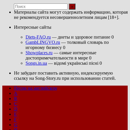
Материалы сайта могут содержать информацию, которая
не рекомендуется несовершеннолетним лицам [18+].
Интересные сайты
Diets-FAQ.ru
— диеты и здоровое питание 0
GambLINGVO.ru
— толковый словарь по
игорному бизнесу 0
Showplaces.ru
— самые интересные
достопримечательности в мире 0
Songs.in.ua
— відомі українські пісні 0
Не забудьте поставить активную, индексируемую
ссылку на Song-Story.ru при использовании статей.
Песни на английском
A
B
C
D
E
F
G
H