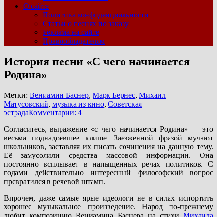
О сайте
Политика конфиденциальности
Статьи о песнях по заказу
Реклама на сайте
Правообладателям
История песни «С чего начинается
Родина»
Метки:
Вениамин Баснер
,
Марк Бернес
,
Михаил
Матусовский
,
музыка из кино
,
Советская
эстрада
Комментарии: 4
Согласитесь, выражение «с чего начинается Родина» — это
весьма поднадоевшее клише. Заезженной фразой мучают
школьников, заставляя их писать сочинения на данную тему.
Её замусолили средства массовой информации. Она
постоянно всплывает в напыщенных речах политиков. С
годами действительно интересный философский вопрос
превратился в речевой штамп.
Впрочем, даже самые ярые идеологи не в силах испортить
хорошее музыкальное произведение. Народ по-прежнему
любит композицию Вениамина Баснера на стихи
Михаила