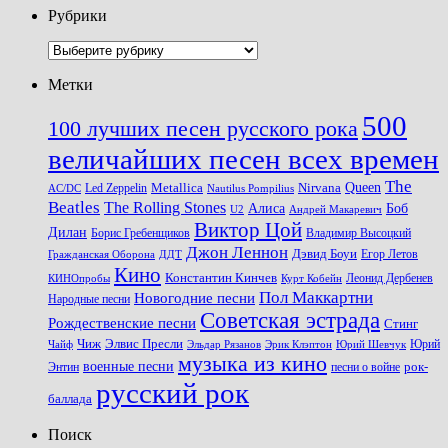
Рубрики
Рубрики
Метки
500
100 лучших песен русского рока
величайших песен всех времен
The
Queen
Metallica
Nirvana
Led Zeppelin
Nautilus Pompilius
AC/DC
Beatles
The Rolling Stones
Алиса
Боб
U2
Андрей Макаревич
Виктор Цой
Дилан
Владимир Высоцкий
Борис Гребенщиков
Джон Леннон
Дэвид Боуи
Гражданская Оборона
Егор Летов
ДДТ
Кино
Константин Кинчев
Курт Кобейн
Леонид Дербенев
КИНОпробы
Пол Маккартни
Новогодние песни
Народные песни
Советская эстрада
Рождественские песни
Стинг
Чиж
Элвис Пресли
Эрик Клэптон
Юрий Шевчук
Юрий
Чайф
Эльдар Рязанов
музыка из кино
военные песни
песни о войне
рок-
Энтин
русский рок
баллада
Поиск