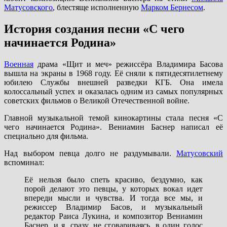
Матусовского
, блестяще исполненную
Марком Бернесом
.
История создания песни «С чего
начинается Родина»
Военная
драма «Щит и меч» режиссёра Владимира Басова
вышла на экраны в 1968 году. Её сняли к пятидесятилетнему
юбилею Службы внешней разведки КГБ. Она имела
колоссальный успех и оказалась одним из самых популярных
советских фильмов о Великой Отечественной войне.
Главной музыкальной темой кинокартины стала песня «С
чего начинается Родина». Вениамин Баснер написал её
специально для фильма.
Над выбором певца долго не раздумывали.
Матусовский
вспоминал:
Её нельзя было спеть красиво, бездумно, как
порой делают это певцы, у которых вокал идет
впереди мысли и чувства. И тогда все мы, и
режиссер Владимир Басов, и музыкальный
редактор Раиса Лукина, и композитор Вениамин
Баснер, и я, сразу, не сговариваясь, в один голос