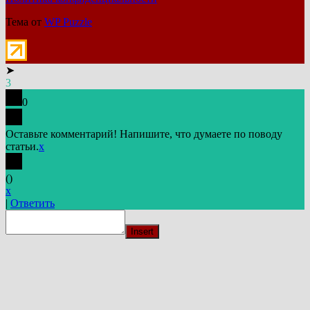
Тема от
WP Puzzle
➤
3
0
Оставьте комментарий! Напишите, что думаете по поводу
статьи.
x
(
)
x
|
Ответить
Insert