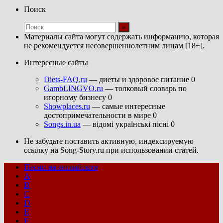
Поиск
Материалы сайта могут содержать информацию, которая
не рекомендуется несовершеннолетним лицам [18+].
Интересные сайты
Diets-FAQ.ru
— диеты и здоровое питание 0
GambLINGVO.ru
— толковый словарь по
игорному бизнесу 0
Showplaces.ru
— самые интересные
достопримечательности в мире 0
Songs.in.ua
— відомі українські пісні 0
Не забудьте поставить активную, индексируемую
ссылку на Song-Story.ru при использовании статей.
Песни на английском
A
B
C
D
E
F