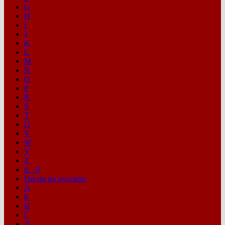
G
H
I
J
K
L
M
N
O
P
R
S
T
U
V
W
Y
Z
0…9
Песни на русском
А
Б
В
Г
Д