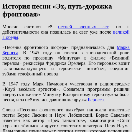
История песни «Эх, путь-дорожка
фронтовая»
Многие считают её
песней военных лет
, но в
действительности она появилась на свет уже после
великой
Победы
.
«Песенка фронтового шофёра» предназначалась для
Марка
Бернеса
. В 1945 году он снялся в эпизодической роли
водителя по прозвищу «Минутка» в фильме «Великий
перелом» режиссёра Фридриха Эрмлера. Его персонаж возит
главнокомандующего и героически погибает, соединив
зубами телефонный провод.
В 1947 году Марк Наумович участвовал в радиопередаче
«Клуб весёлых артистов». Создатели программы решили
«вернуть к жизни» Минутку. Колоритному герою нужна была
песня, и за неё взялись давнишние друзья
Бернеса
.
Слова «Песенки фронтового шахтёра» написали известные
поэты Борис Ласкин и Наум Лабковский. Борис Савельич
известен как автор «Трёх танкистов», композиции «Спят
курганы тёмные» и других советских шлягеров. Перу Наума
Давыдовича принадлежат десятки песен, которые исполняли