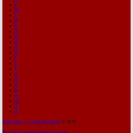
Е
Ж
З
И
К
Л
М
Н
О
П
Р
С
Т
У
Ф
Х
Ц
Ч
Ш
Э
Я
Song Story — истории песен
© 2026
Политика конфиденциальности