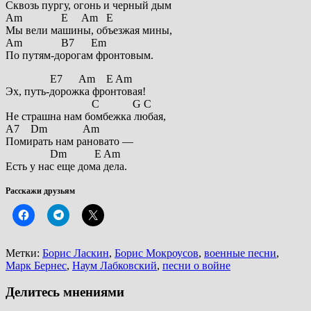
Сквозь пургу, огонь и черный дым
Am E Am E
Мы вели машины, объезжая мины,
Am B7 Em
По путям-дорогам фронтовым.
E7 Am E Am
Эх, путь-дорожка фронтовая!
C G C
Не страшна нам бомбежка любая,
A7 Dm Am
Помирать нам рановато —
Dm E Am
Есть у нас еще дома дела.
Расскажи друзьям
Метки:
Борис Ласкин
,
Борис Мокроусов
,
военные песни
,
Марк Бернес
,
Наум Лабковский
,
песни о войне
Делитесь мнениями