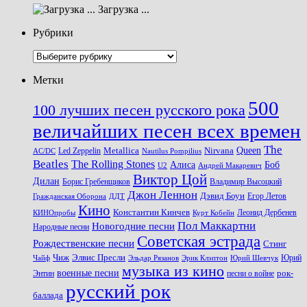
Загрузка ...
Рубрики
Рубрики
Метки
500
100 лучших песен русского рока
величайших песен всех времен
The
Queen
Metallica
Nirvana
Led Zeppelin
Nautilus Pompilius
AC/DC
Beatles
The Rolling Stones
Алиса
Боб
U2
Андрей Макаревич
Виктор Цой
Дилан
Владимир Высоцкий
Борис Гребенщиков
Джон Леннон
Дэвид Боуи
Гражданская Оборона
Егор Летов
ДДТ
Кино
Константин Кинчев
Курт Кобейн
Леонид Дербенев
КИНОпробы
Пол Маккартни
Новогодние песни
Народные песни
Советская эстрада
Рождественские песни
Стинг
Чиж
Элвис Пресли
Эрик Клэптон
Юрий Шевчук
Юрий
Чайф
Эльдар Рязанов
музыка из кино
военные песни
песни о войне
рок-
Энтин
русский рок
баллада