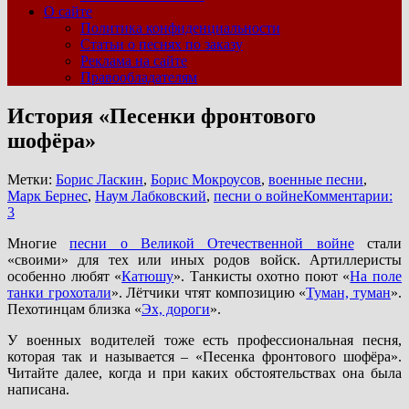
О сайте
Политика конфиденциальности
Статьи о песнях по заказу
Реклама на сайте
Правообладателям
История «Песенки фронтового
шофёра»
Метки:
Борис Ласкин
,
Борис Мокроусов
,
военные песни
,
Марк Бернес
,
Наум Лабковский
,
песни о войне
Комментарии:
3
Многие
песни о Великой Отечественной войне
стали
«своими» для тех или иных родов войск. Артиллеристы
особенно любят «
Катюшу
». Танкисты охотно поют «
На поле
танки грохотали
». Лётчики чтят композицию «
Туман, туман
».
Пехотинцам близка «
Эх, дороги
».
У военных водителей тоже есть профессиональная песня,
которая так и называется – «Песенка фронтового шофёра».
Читайте далее, когда и при каких обстоятельствах она была
написана.