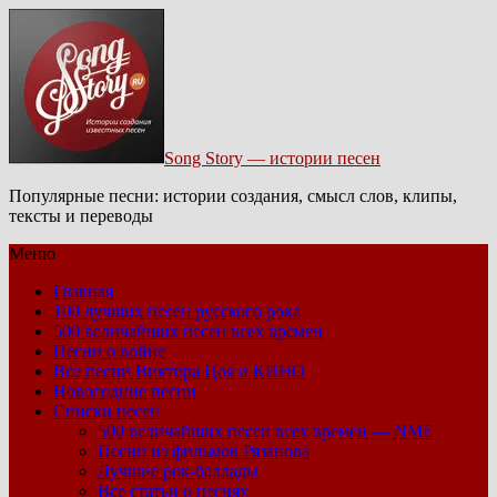
Song Story — истории песен
Популярные песни: истории создания, смысл слов, клипы,
тексты и переводы
Меню
Главная
100 лучших песен русского рока
500 величайших песен всех времен
Песни о войне
Все песни Виктора Цоя и КИНО
Новогодние песни
Списки песен
500 величайших песен всех времен — NME
Песни из фильмов Рязанова
Лучшие рок-баллады
Все статьи о песнях