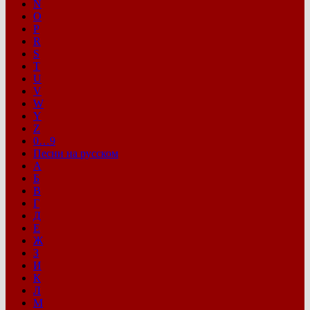
N
O
P
R
S
T
U
V
W
Y
Z
0…9
Песни на русском
А
Б
В
Г
Д
Е
Ж
З
И
К
Л
М