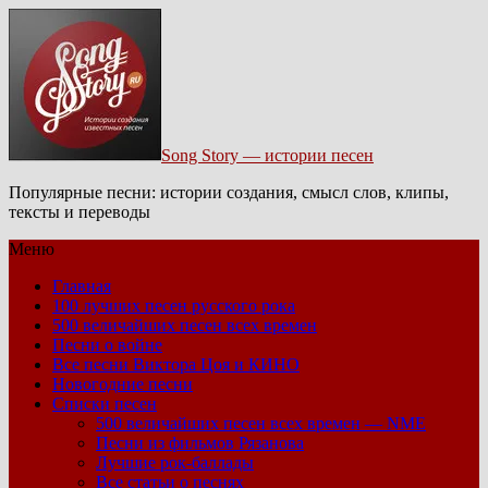
Song Story — истории песен
Популярные песни: истории создания, смысл слов, клипы,
тексты и переводы
Меню
Главная
100 лучших песен русского рока
500 величайших песен всех времен
Песни о войне
Все песни Виктора Цоя и КИНО
Новогодние песни
Списки песен
500 величайших песен всех времен — NME
Песни из фильмов Рязанова
Лучшие рок-баллады
Все статьи о песнях