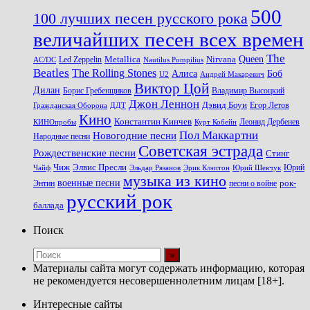
500
100 лучших песен русского рока
величайших песен всех времен
The
Queen
Metallica
Nirvana
Led Zeppelin
Nautilus Pompilius
AC/DC
Beatles
The Rolling Stones
Алиса
Боб
U2
Андрей Макаревич
Виктор Цой
Дилан
Владимир Высоцкий
Борис Гребенщиков
Джон Леннон
Дэвид Боуи
Гражданская Оборона
Егор Летов
ДДТ
Кино
Константин Кинчев
Курт Кобейн
Леонид Дербенев
КИНОпробы
Пол Маккартни
Новогодние песни
Народные песни
Советская эстрада
Рождественские песни
Стинг
Чиж
Элвис Пресли
Эрик Клэптон
Юрий Шевчук
Юрий
Чайф
Эльдар Рязанов
музыка из кино
военные песни
песни о войне
рок-
Энтин
русский рок
баллада
Поиск
Материалы сайта могут содержать информацию, которая
не рекомендуется несовершеннолетним лицам [18+].
Интересные сайты