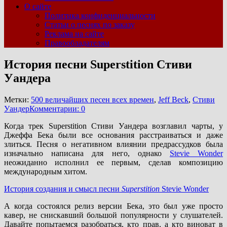
О сайте
Политика конфиденциальности
Статьи о песнях по заказу
Реклама на сайте
Правообладателям
История песни Superstition Стиви
Уандера
Метки:
500 величайших песен всех времен
,
Jeff Beck
,
Стиви
Уандер
Комментарии: 0
Когда трек Superstition Стиви Уандера возглавил чарты, у
Джеффа Бека были все основания расстраиваться и даже
злиться. Песня о негативном влиянии предрассудков была
изначально написана для него, однако
Stevie Wonder
неожиданно исполнил ее первым, сделав композицию
международным хитом.
История создания и смысл песни
Superstition
Stevie Wonder
А когда состоялся релиз версии Бека, это был уже просто
кавер, не снискавший большой популярности у слушателей.
Давайте попытаемся разобраться, кто прав, а кто виноват в