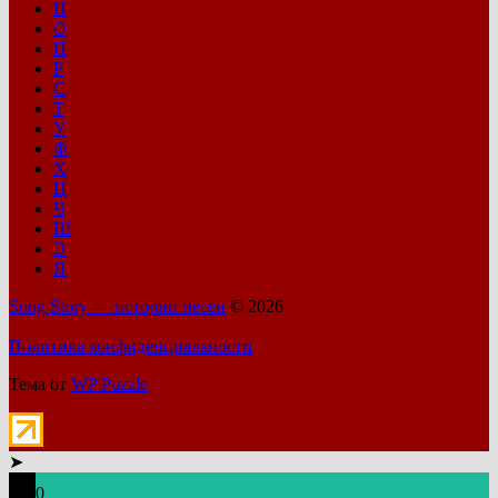
Н
О
П
Р
С
Т
У
Ф
Х
Ц
Ч
Ш
Э
Я
Song Story — истории песен
© 2026
Политика конфиденциальности
Тема от
WP Puzzle
➤
0