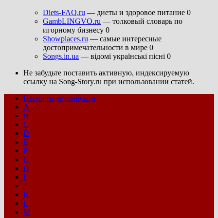
Diets-FAQ.ru
— диеты и здоровое питание 0
GambLINGVO.ru
— толковый словарь по
игорному бизнесу 0
Showplaces.ru
— самые интересные
достопримечательности в мире 0
Songs.in.ua
— відомі українські пісні 0
Не забудьте поставить активную, индексируемую
ссылку на Song-Story.ru при использовании статей.
Песни на английском
A
B
C
D
E
F
G
H
I
J
K
L
M