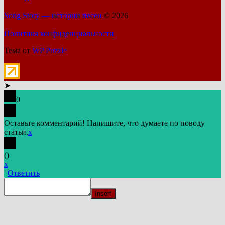
Song Story — истории песен
© 2026
Политика конфиденциальности
Тема от
WP Puzzle
➤
0
Оставьте комментарий! Напишите, что думаете по поводу
статьи.
x
(
)
x
|
Ответить
Insert