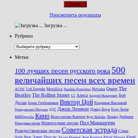
Просмотреть результаты
Загрузка ...
Рубрики
Рубрики
Метки
500
100 лучших песен русского рока
величайших песен всех времен
The
Queen
Metallica
Nirvana
Led Zeppelin
Nautilus Pompilius
AC/DC
Beatles
The Rolling Stones
Алиса
Боб
U2
Андрей Макаревич
Виктор Цой
Дилан
Владимир Высоцкий
Борис Гребенщиков
Джон Леннон
Дэвид Боуи
Гражданская Оборона
Егор Летов
ДДТ
Кино
Константин Кинчев
Курт Кобейн
Леонид Дербенев
КИНОпробы
Пол Маккартни
Новогодние песни
Народные песни
Советская эстрада
Рождественские песни
Стинг
Чиж
Элвис Пресли
Эрик Клэптон
Юрий Шевчук
Юрий
Чайф
Эльдар Рязанов