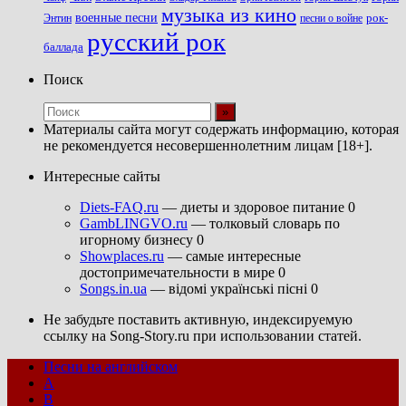
музыка из кино
военные песни
песни о войне
рок-
Энтин
русский рок
баллада
Поиск
Материалы сайта могут содержать информацию, которая
не рекомендуется несовершеннолетним лицам [18+].
Интересные сайты
Diets-FAQ.ru
— диеты и здоровое питание 0
GambLINGVO.ru
— толковый словарь по
игорному бизнесу 0
Showplaces.ru
— самые интересные
достопримечательности в мире 0
Songs.in.ua
— відомі українські пісні 0
Не забудьте поставить активную, индексируемую
ссылку на Song-Story.ru при использовании статей.
Песни на английском
A
B