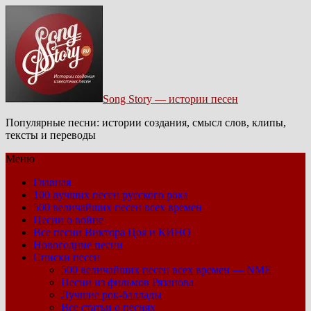
Song Story — истории песен
Популярные песни: истории создания, смысл слов, клипы,
тексты и переводы
Меню
Главная
100 лучших песен русского рока
500 величайших песен всех времен
Песни о войне
Все песни Виктора Цоя и КИНО
Новогодние песни
Списки песен
500 величайших песен всех времен — NME
Песни из фильмов Рязанова
Лучшие рок-баллады
Все статьи о песнях