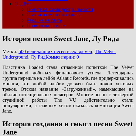
О сайте
Политика конфиденциальности
Статьи о песнях по заказу
Реклама на сайте
Правообладателям
История песни Sweet Jane, Лу Рида
Метки:
500 величайших песен всех времен
,
The Velvet
Underground
,
Лу Рид
Комментарии: 0
Пластинка Loaded стала отчаянной попыткой The Velvet
Underground добиться финансового успеха. Легендарная
группа перешла на лейбл Atlantic Records, где придерживались
мнения, что любой альбом должен быть полон хитовых
треков. Отсюда название «Загруженный», намекающее на
обилие потенциальных шлягеров. Многие песни с четвертой
студийной работы The VU действительно стали
популярными, а главным хитом оказалась композиция Sweet
Jane.
История создания и смысл песни Sweet
Jane