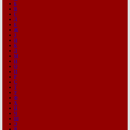
Б
В
Г
Д
Е
Ж
З
И
К
Л
М
Н
О
П
Р
С
Т
У
Ф
Х
Ц
Ч
Ш
Э
Я