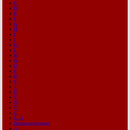
C
D
E
F
G
H
I
J
K
L
M
N
O
P
R
S
T
U
V
W
Y
Z
0…9
Песни на русском
А