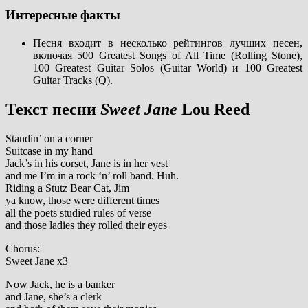
Интересные факты
Песня входит в несколько рейтингов лучших песен,
включая 500 Greatest Songs of All Time (Rolling Stone),
100 Greatest Guitar Solos (Guitar World) и 100 Greatest
Guitar Tracks (Q).
Текст песни
Sweet Jane
Lou Reed
Standin’ on a corner
Suitcase in my hand
Jack’s in his corset, Jane is in her vest
and me I’m in a rock ‘n’ roll band. Huh.
Riding a Stutz Bear Cat, Jim
ya know, those were different times
all the poets studied rules of verse
and those ladies they rolled their eyes
Chorus:
Sweet Jane x3
Now Jack, he is a banker
and Jane, she’s a clerk