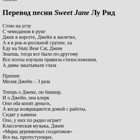
Перевод песни
Sweet Jane
Лу Рид
Стою на углу
С чемоданом в руке
Джек в корсете, Джейн в жилетке,
А я в рок-н-ролльной группе, ха
Еду на Stutz Bear Cat, Джим
Знаешь, тогда все было по-другому
Все поэты изучали правила стихосложения,
А дамы закатывали глаза
Припев:
Милая Джейн – 3 раза
Теперь о Джеке, он банкир,
И о Джейн, она клерк
Они оба копят деньги,
А когда возвращаются домой с работы,
Сидят у камина
Ооо, у них по радио играет
Классическая музыка, Джим
«Марш деревянных солдатиков»
Все вы, протестующие,