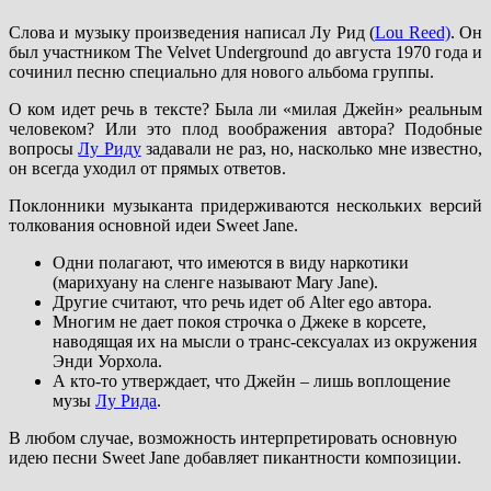
Слова и музыку произведения написал Лу Рид (
Lou Reed)
. Он
был участником The Velvet Underground до августа 1970 года и
сочинил песню специально для нового альбома группы.
О ком идет речь в тексте? Была ли «милая Джейн» реальным
человеком? Или это плод воображения автора? Подобные
вопросы
Лу Риду
задавали не раз, но, насколько мне известно,
он всегда уходил от прямых ответов.
Поклонники музыканта придерживаются нескольких версий
толкования основной идеи Sweet Jane.
Одни полагают, что имеются в виду наркотики
(марихуану на сленге называют Mary Jane).
Другие считают, что речь идет об Alter ego автора.
Многим не дает покоя строчка о Джеке в корсете,
наводящая их на мысли о транс-сексуалах из окружения
Энди Уорхола.
А кто-то утверждает, что Джейн – лишь воплощение
музы
Лу Рида
.
В любом случае, возможность интерпретировать основную
идею песни Sweet Jane добавляет пикантности композиции.