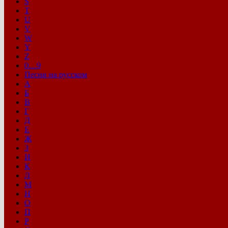
S
T
U
V
W
Y
Z
0…9
Песни на русском
А
Б
В
Г
Д
Е
Ж
З
И
К
Л
М
Н
О
П
Р