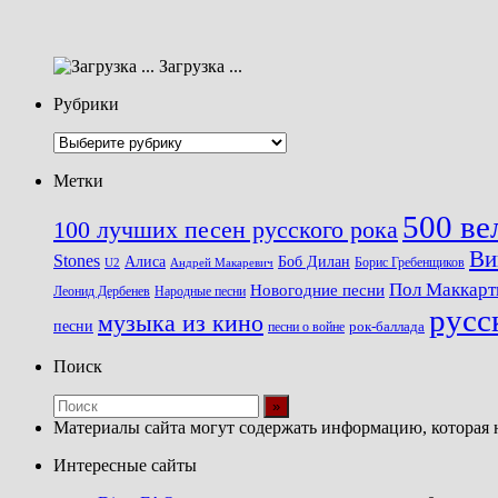
Загрузка ...
Рубрики
Рубрики
Метки
500 ве
100 лучших песен русского рока
Ви
Stones
Алиса
Боб Дилан
U2
Борис Гребенщиков
Андрей Макаревич
Пол Маккарт
Новогодние песни
Леонид Дербенев
Народные песни
русс
музыка из кино
песни
песни о войне
рок-баллада
Поиск
Материалы сайта могут содержать информацию, которая 
Интересные сайты