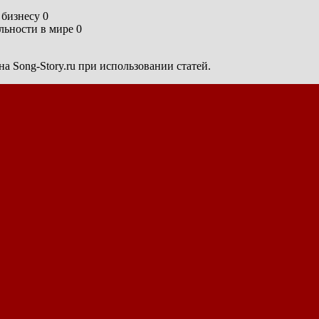
бизнесу 0
ьности в мире 0
а Song-Story.ru при использовании статей.