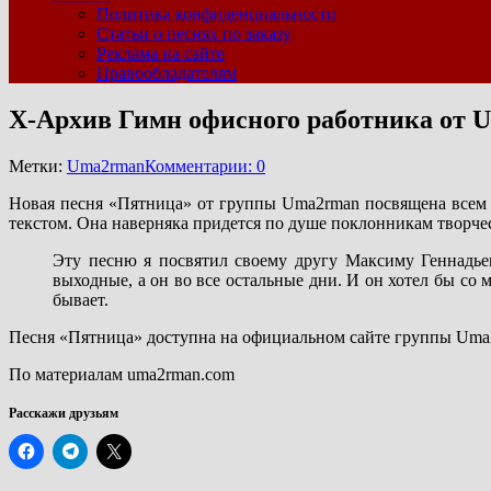
Политика конфиденциальности
Статьи о песнях по заказу
Реклама на сайте
Правообладателям
Х-Архив Гимн офисного работника от 
Метки:
Uma2rman
Комментарии: 0
Новая песня «Пятница» от группы Uma2rman посвящена всем 
текстом. Она наверняка придется по душе поклонникам творче
Эту песню я посвятил своему другу Максиму Геннадье
выходные, а он во все остальные дни. И он хотел бы со м
бывает.
Песня «Пятница» доступна на официальном сайте группы Uma
По материалам uma2rman.com
Расскажи друзьям