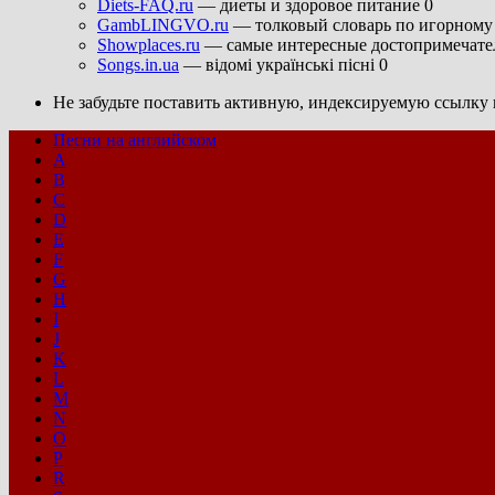
Diets-FAQ.ru
— диеты и здоровое питание 0
GambLINGVO.ru
— толковый словарь по игорному 
Showplaces.ru
— самые интересные достопримечател
Songs.in.ua
— відомі українські пісні 0
Не забудьте поставить активную, индексируемую ссылку н
Песни на английском
A
B
C
D
E
F
G
H
I
J
K
L
M
N
O
P
R