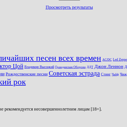
Просмотреть результаты
личайших песен всех времен
Led Zeppe
AC/DC
ктор Цой
Джон Леннон
Д
Владимир Высоцкий
Гражданская Оборона
ДДТ
Советская эстрада
ни
Рождественские песни
Стинг
Чиж
Чайф
кий рок
не рекомендуется несовершеннолетним лицам [18+].