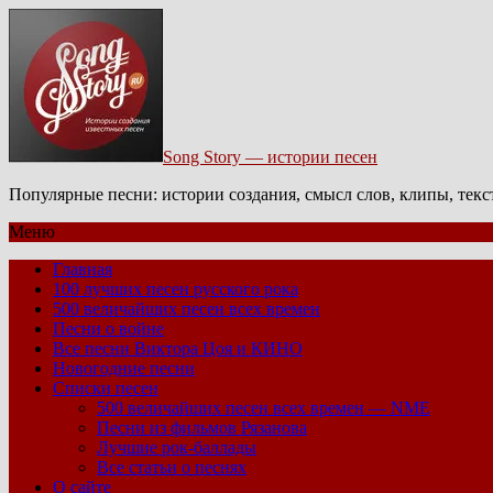
Song Story — истории песен
Популярные песни: истории создания, смысл слов, клипы, тек
Меню
Главная
100 лучших песен русского рока
500 величайших песен всех времен
Песни о войне
Все песни Виктора Цоя и КИНО
Новогодние песни
Списки песен
500 величайших песен всех времен — NME
Песни из фильмов Рязанова
Лучшие рок-баллады
Все статьи о песнях
О сайте