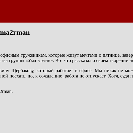
Uma2rman
офисным труженикам, которые живут мечтами о пятнице, заве
ства группы «Уматурман». Вот что рассказал о своем творении
вичу Щербакову, который работает в офисе. Мы никак не може
ной поехать, но, к сожалению, работа не отпускает. Хотя, судя п
2rman.