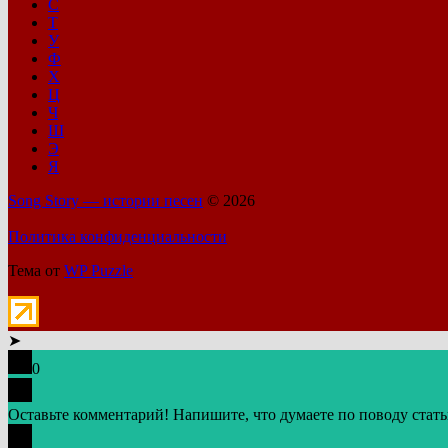
С
Т
У
Ф
Х
Ц
Ч
Ш
Э
Я
Song Story — истории песен
© 2026
Политика конфиденциальности
Тема от
WP Puzzle
➤
0
Оставьте комментарий! Напишите, что думаете по поводу стать