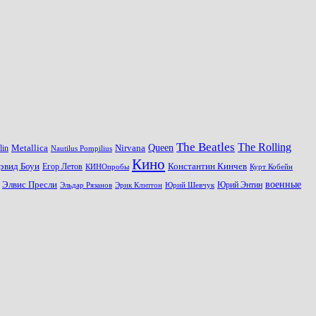
The Beatles
The Rolling
Queen
Metallica
Nirvana
lin
Nautilus Pompilius
Кино
эвид Боуи
Константин Кинчев
Егор Летов
Курт Кобейн
КИНОпробы
военные
Элвис Пресли
Эрик Клэптон
Юрий Шевчук
Юрий Энтин
Эльдар Рязанов