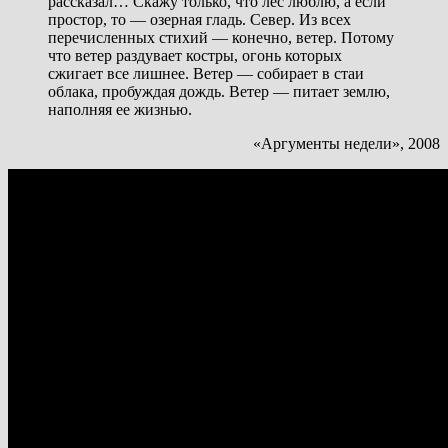
рассказал… Скажу только, что лес люблю, а если
простор, то — озерная гладь. Север. Из всех
перечисленных стихий — конечно, ветер. Потому
что ветер раздувает костры, огонь которых
сжигает все лишнее. Ветер — собирает в стаи
облака, пробуждая дождь. Ветер — питает землю,
наполняя ее жизнью.
«Аргументы недели», 2008