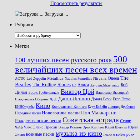
Просмотреть результаты
Загрузка ...
Рубрики
Рубрики
Метки
500
100 лучших песен русского рока
величайших песен всех времен
The
Queen
Metallica
Nirvana
Led Zeppelin
Nautilus Pompilius
AC/DC
Beatles
The Rolling Stones
Алиса
Боб
U2
Андрей Макаревич
Виктор Цой
Дилан
Владимир Высоцкий
Борис Гребенщиков
Джон Леннон
Дэвид Боуи
Гражданская Оборона
Егор Летов
ДДТ
Кино
Константин Кинчев
Курт Кобейн
Леонид Дербенев
КИНОпробы
Пол Маккартни
Новогодние песни
Народные песни
Советская эстрада
Рождественские песни
Стинг
Чиж
Элвис Пресли
Эрик Клэптон
Юрий Шевчук
Юрий
Чайф
Эльдар Рязанов
музыка из кино
военные песни
песни о войне
рок-
Энтин