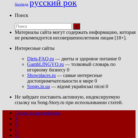
русский рок
баллада
Поиск
Материалы сайта могут содержать информацию, которая
не рекомендуется несовершеннолетним лицам [18+].
Интересные сайты
Diets-FAQ.ru
— диеты и здоровое питание 0
GambLINGVO.ru
— толковый словарь по
игорному бизнесу 0
Showplaces.ru
— самые интересные
достопримечательности в мире 0
Songs.in.ua
— відомі українські пісні 0
Не забудьте поставить активную, индексируемую
ссылку на Song-Story.ru при использовании статей.
Песни на английском
A
B
C
D