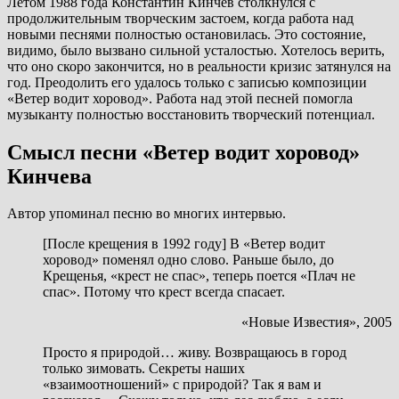
Летом 1988 года Константин Кинчев столкнулся с
продолжительным творческим застоем, когда работа над
новыми песнями полностью остановилась. Это состояние,
видимо, было вызвано сильной усталостью. Хотелось верить,
что оно скоро закончится, но в реальности кризис затянулся на
год. Преодолить его удалось только с записью композиции
«Ветер водит хоровод». Работа над этой песней помогла
музыканту полностью восстановить творческий потенциал.
Смысл песни «Ветер водит хоровод»
Кинчева
Автор упоминал песню во многих интервью.
[После крещения в 1992 году] В «Ветер водит
хоровод» поменял одно слово. Раньше было, до
Крещенья, «крест не спас», теперь поется «Плач не
спас». Потому что крест всегда спасает.
«Новые Известия», 2005
Просто я природой… живу. Возвращаюсь в город
только зимовать. Секреты наших
«взаимоотношений» с природой? Так я вам и