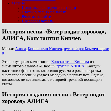
О сайте
Политика конфиденциальности
Статьи о песнях по заказу
Реклама на сайте
Правообладателям
История песни «Ветер водит хоровод»,
АЛИСА, Константин Кинчев
Метки:
Алиса
,
Константин Кинчев
,
русский рок
Комментарии:
0
Это популярная композиция
Константина Кинчева
из
знаменитого альбома «Шабаш»
группы АЛИСА
. Каждый
настоящих фанат этих классиков русского рока наверняка
знает слова песни и угадает мелодию с первых нот. Однако,
возможно, не все знакомы с историей трека. Ей посвящена
статья.
История создания песни «Ветер водит
хоровод» АЛИСА