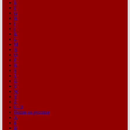
E
F
G
H
I
J
K
L
M
N
O
P
R
S
T
U
V
W
Y
Z
0…9
Песни на русском
А
Б
В