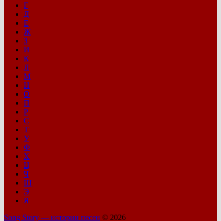
Г
Д
Е
Ж
З
И
К
Л
М
Н
О
П
Р
С
Т
У
Ф
Х
Ц
Ч
Ш
Э
Я
Song Story — истории песен
© 2026