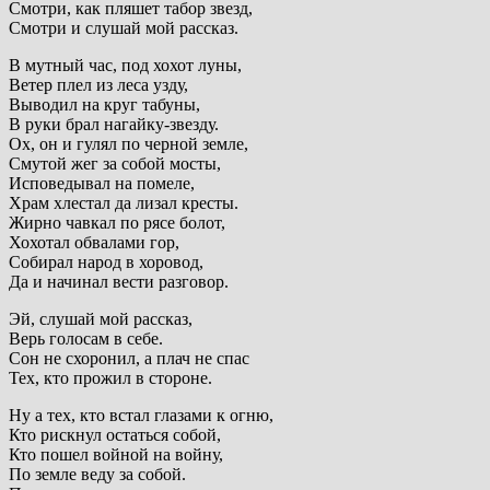
Смотри, как пляшет табор звезд,
Смотри и слушай мой рассказ.
В мутный час, под хохот луны,
Ветер плел из леса узду,
Выводил на круг табуны,
В руки брал нагайку-звезду.
Ох, он и гулял по черной земле,
Смутой жег за собой мосты,
Исповедывал на помеле,
Храм хлестал да лизал кресты.
Жирно чавкал по рясе болот,
Хохотал обвалами гор,
Собирал народ в хоровод,
Да и начинал вести разговор.
Эй, слушай мой рассказ,
Верь голосам в себе.
Сон не схоронил, а плач не спас
Тех, кто прожил в стороне.
Ну а тех, кто встал глазами к огню,
Кто рискнул остаться собой,
Кто пошел войной на войну,
По земле веду за собой.