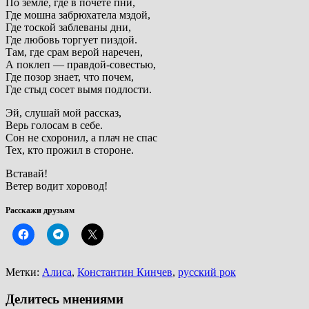
По земле, где в почете пни,
Где мошна забрюхатела мздой,
Где тоской заблеваны дни,
Где любовь торгует пиздой.
Там, где срам верой наречен,
А поклеп — правдой-совестью,
Где позор знает, что почем,
Где стыд сосет вымя подлости.
Эй, слушай мой рассказ,
Верь голосам в себе.
Сон не схоронил, а плач не спас
Тех, кто прожил в стороне.
Вставай!
Ветер водит хоровод!
Расскажи друзьям
Метки:
Алиса
,
Константин Кинчев
,
русский рок
Делитесь мнениями