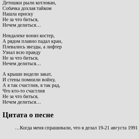
Детишки рыли котлован,
Собачка дохлая тайком
Нашла ириску
Не за что биться,
Нечем делиться…
Невдалеке вонял костер,
А рядом плавно падал кран,
Плевались звезды, а лифтер
Узнал всю правду
Не за что биться,
Нечем делиться…
А крыши видели закат,
И стены помнили войну,
А я так счастлив, я так рад,
Что кто-то счастлив
Не за что биться,
Нечем делиться…
Цитата о песне
…Когда меня спрашивали, что я делал 19-21 августа 1991 