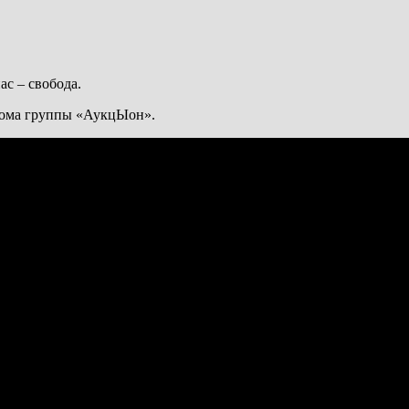
нас – свобода.
бома группы «АукцЫон».