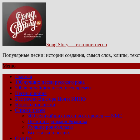
Song Story — истории песен
Популярные песни: истории создания, смысл слов, клипы, тек
Меню
Главная
100 лучших песен русского рока
500 величайших песен всех времен
Песни о войне
Все песни Виктора Цоя и КИНО
Новогодние песни
Списки песен
500 величайших песен всех времен — NME
Песни из фильмов Рязанова
Лучшие рок-баллады
Все статьи о песнях
О сайте