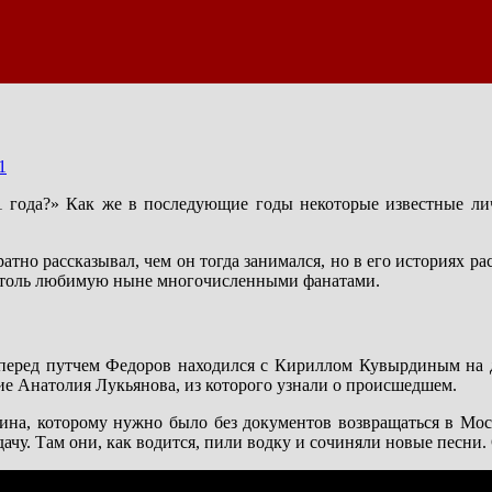
1
1 года?» Как же в последующие годы некоторые известные лич
тно рассказывал, чем он тогда занимался, но в его историях ра
, столь любимую ныне многочисленными фанатами.
перед путчем Федоров находился с Кириллом Кувырдиным на да
ние Анатолия Лукьянова, из которого узнали о происшедшем.
на, которому нужно было без документов возвращаться в Моск
дачу. Там они, как водится, пили водку и сочиняли новые песни.