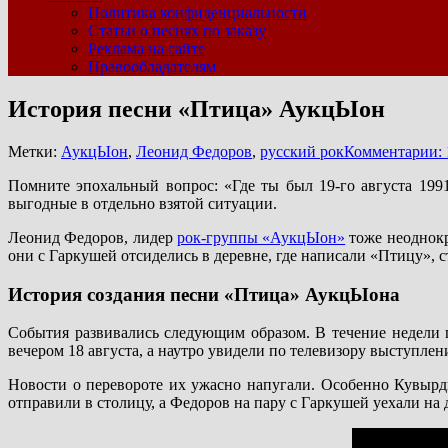
Политика конфиденциальности
Статьи о песнях по заказу
Реклама на сайте
Правообладателям
История песни «Птица» АукцЫон
Метки:
АукцЫон
,
Леонид Федоров
,
русский рок
Комментарии: 
Помните эпохальный вопрос: «Где ты был 19-го августа 199
выгодные в отдельно взятой ситуации.
Леонид Федоров, лидер
рок-группы «АукцЫон»
тоже неоднокра
они с Гаркушей отсиделись в деревне, где написали «Птицу»
История создания песни «Птица» АукцЫона
События развивались следующим образом. В течение недели 
вечером 18 августа, а наутро увидели по телевизору выступле
Новости о перевороте их ужасно напугали. Особенно Кувырди
отправили в столицу, а Федоров на пару с Гаркушей уехали на 