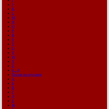
I
J
K
L
M
N
O
P
R
S
T
U
V
W
Y
Z
0…9
Песни на русском
А
Б
В
Г
Д
Е
Ж