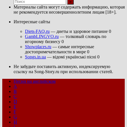
Материалы сайта могут содержать информацию, которая
не рекомендуется несовершеннолетним лицам [18+].
Интересные сайты
Diets-FAQ.ru
— диеты и здоровое питание 0
GambLINGVO.ru
— толковый словарь по
игорному бизнесу 0
Showplaces.ru
— самые интересные
достопримечательности в мире 0
Songs.in.ua
— відомі українські пісні 0
Не забудьте поставить активную, индексируемую
ссылку на Song-Story.ru при использовании статей.
Песни на английском
A
B
C
D
E
F
G
H