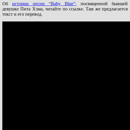
Об
истории песни “Baby Blue”
, посвященной бывшей
девушке Пита Хэма, читайте по ссылке. Там же предлагается
текст и его перевод.