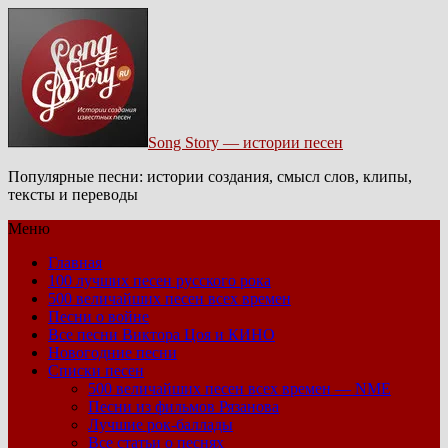
Song Story — истории песен
Популярные песни: истории создания, смысл слов, клипы,
тексты и переводы
Меню
Главная
100 лучших песен русского рока
500 величайших песен всех времен
Песни о войне
Все песни Виктора Цоя и КИНО
Новогодние песни
Списки песен
500 величайших песен всех времен — NME
Песни из фильмов Рязанова
Лучшие рок-баллады
Все статьи о песнях