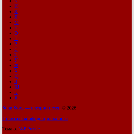
З
И
К
Л
М
Н
О
П
Р
С
Т
У
Ф
Х
Ц
Ч
Ш
Э
Я
Song Story — истории песен
© 2026
Политика конфиденциальности
Тема от
WP Puzzle