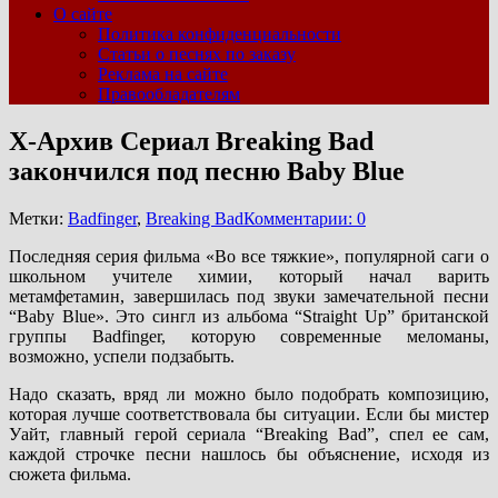
О сайте
Политика конфиденциальности
Статьи о песнях по заказу
Реклама на сайте
Правообладателям
Х-Архив Сериал Breaking Bad
закончился под песню Baby Blue
Метки:
Badfinger
,
Breaking Bad
Комментарии: 0
Последняя серия фильма «Во все тяжкие», популярной саги о
школьном учителе химии, который начал варить
метамфетамин, завершилась под звуки замечательной песни
“Baby Blue». Это сингл из альбома “Straight Up” британской
группы Badfinger, которую современные меломаны,
возможно, успели подзабыть.
Надо сказать, вряд ли можно было подобрать композицию,
которая лучше соответствовала бы ситуации. Если бы мистер
Уайт, главный герой сериала “Breaking Bad”, спел ее сам,
каждой строчке песни нашлось бы объяснение, исходя из
сюжета фильма.