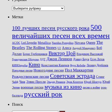
Рубрики
Метки
500
100 лучших песен русского рока
величайших песен всех времен
The
Queen
Metallica
Nirvana
Led Zeppelin
Nautilus Pompilius
AC/DC
Beatles
The Rolling Stones
Алиса
Боб
U2
Андрей Макаревич
Виктор Цой
Дилан
Владимир Высоцкий
Борис Гребенщиков
Джон Леннон
Дэвид Боуи
Гражданская Оборона
Егор Летов
ДДТ
Кино
Константин Кинчев
Курт Кобейн
Леонид Дербенев
КИНОпробы
Пол Маккартни
Новогодние песни
Народные песни
Советская эстрада
Рождественские песни
Стинг
Чиж
Элвис Пресли
Эрик Клэптон
Юрий Шевчук
Юрий
Чайф
Эльдар Рязанов
музыка из кино
военные песни
песни о войне
рок-
Энтин
русский рок
баллада
Поиск