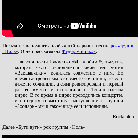
Нельзя не вспомнить необычный вариант песни
рок-группы
«Ноль»
. О ней рассказывал
Федор Чистяков
:
…версия песни Науменко «Мы любим буги-вуги»,
которая часто исполняется мной на мотив
«Варшавянки», родилась совместно с ним. Во
время гастролей мы это вместе сочинили, то есть
даже не сочинили, а сымпровизировали и первый
раз ее вместе и исполнили в Ленинградском
цирке. В то время в цирке проводились концерты,
и на одном совместном выступлении с группой
«Зоопарк» мы в таком виде ее и исполнили.
Rockcult.ru
Далее «Буги-вуги» рок-группы «Ноль».