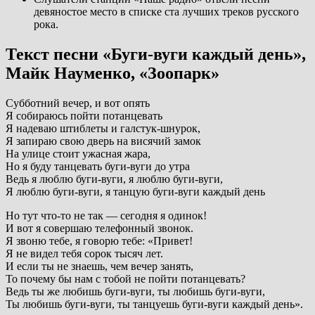
девяностое место в списке ста лучших треков русского
рока.
Текст песни «Буги-вуги каждый день»,
Майк Науменко, «Зоопарк»
Субботний вечер, и вот опять
Я собираюсь пойти потанцевать
Я надеваю штиблеты и галстук-шнурок,
Я запираю свою дверь на висячий замок
На улице стоит ужасная жара,
Но я буду танцевать буги-вуги до утра
Ведь я люблю буги-вуги, я люблю буги-вуги,
Я люблю буги-вуги, я танцую буги-вуги каждый день
Но тут что-то не так — сегодня я одинок!
И вот я совершаю телефонный звонок.
Я звоню тебе, я говорю тебе: «Привет!
Я не видел тебя сорок тысяч лет.
И если ты не знаешь, чем вечер занять,
То почему бы нам с тобой не пойти потанцевать?
Ведь ты же любишь буги-вуги, ты любишь буги-вуги,
Ты любишь буги-вуги, ты танцуешь буги-вуги каждый день».