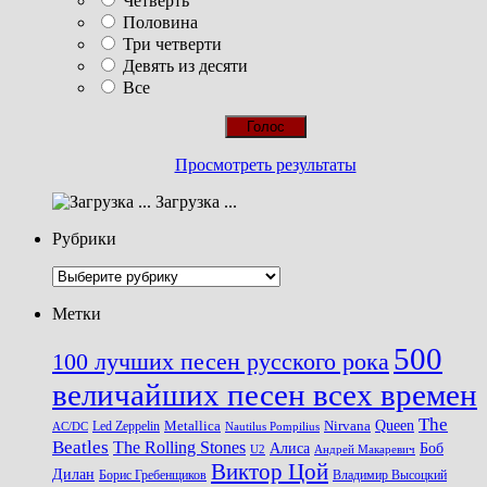
Четверть
Половина
Три четверти
Девять из десяти
Все
Просмотреть результаты
Загрузка ...
Рубрики
Рубрики
Метки
500
100 лучших песен русского рока
величайших песен всех времен
The
Queen
Metallica
Nirvana
Led Zeppelin
Nautilus Pompilius
AC/DC
Beatles
The Rolling Stones
Алиса
Боб
U2
Андрей Макаревич
Виктор Цой
Дилан
Владимир Высоцкий
Борис Гребенщиков