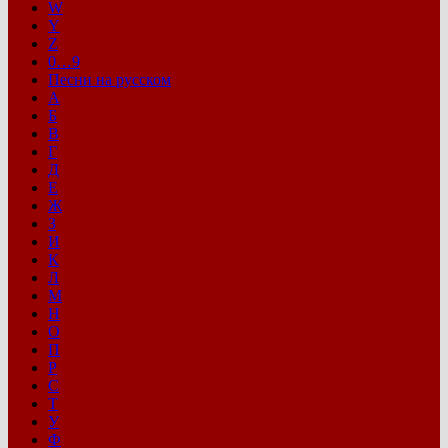
W
Y
Z
0…9
Песни на русском
А
Б
В
Г
Д
Е
Ж
З
И
К
Л
М
Н
О
П
Р
С
Т
У
Ф