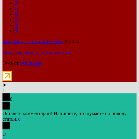
Х
Ц
Ч
Ш
Э
Я
Song Story — истории песен
© 2026
Политика конфиденциальности
Тема от
WP Puzzle
➤
1
0
Оставьте комментарий! Напишите, что думаете по поводу
статьи.
x
(
)
x