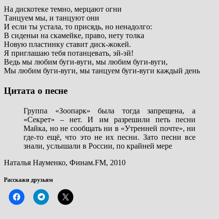
На дискотеке темно, мерцают огни
Танцуем мы, и танцуют они
И если ты устала, то присядь, но ненадолго:
В сиденьи на скамейке, право, нету толка
Новую пластинку ставит диск-жокей.
Я приглашаю тебя потанцевать, эй-эй!
Ведь мы любим буги-вуги, мы любим буги-вуги,
Мы любим буги-вуги, мы танцуем буги-вуги каждый день
Цитата о песне
Группа «Зоопарк» была тогда запрещена, а
«Секрет» – нет. И им разрешили петь песни
Майка, но не сообщать ни в «Утренней почте», ни
где-то ещё, что это не их песни. Зато песни все
знали, услышали в России, по крайней мере
Наталья Науменко, Финам.FM, 2010
Расскажи друзьям