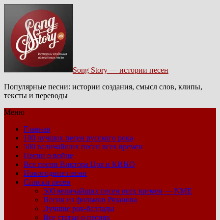
Song Story — истории песен
Популярные песни: истории создания, смысл слов, клипы,
тексты и переводы
Меню
Главная
100 лучших песен русского рока
500 величайших песен всех времен
Песни о войне
Все песни Виктора Цоя и КИНО
Новогодние песни
Списки песен
500 величайших песен всех времен — NME
Песни из фильмов Рязанова
Лучшие рок-баллады
Все статьи о песнях