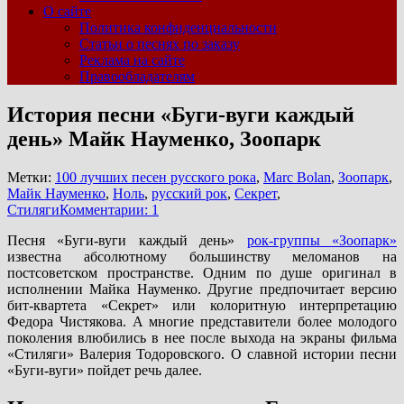
О сайте
Политика конфиденциальности
Статьи о песнях по заказу
Реклама на сайте
Правообладателям
История песни «Буги-вуги каждый
день» Майк Науменко, Зоопарк
Метки:
100 лучших песен русского рока
,
Marc Bolan
,
Зоопарк
,
Майк Науменко
,
Ноль
,
русский рок
,
Секрет
,
Стиляги
Комментарии: 1
Песня «Буги-вуги каждый день»
рок-группы «Зоопарк»
известна абсолютному большинству меломанов на
постсоветском пространстве. Одним по душе оригинал в
исполнении Майка Науменко. Другие предпочитает версию
бит-квартета «Секрет» или колоритную интерпретацию
Федора Чистякова. А многие представители более молодого
поколения влюбились в нее после выхода на экраны фильма
«Стиляги» Валерия Тодоровского. О славной истории песни
«Буги-вуги» пойдет речь далее.