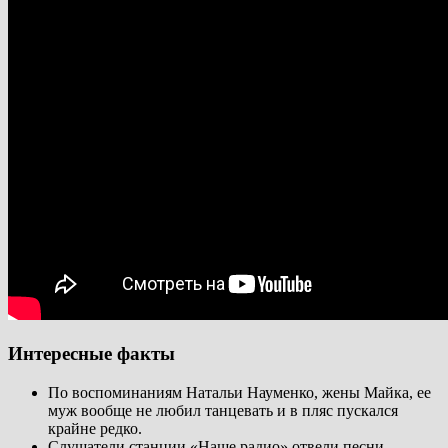
Интересные факты
По воспоминаниям Натальи Науменко, жены Майка, ее
муж вообще не любил танцевать и в пляс пускался
крайне редко.
Слушатели станции «Наше радио» отвели песни