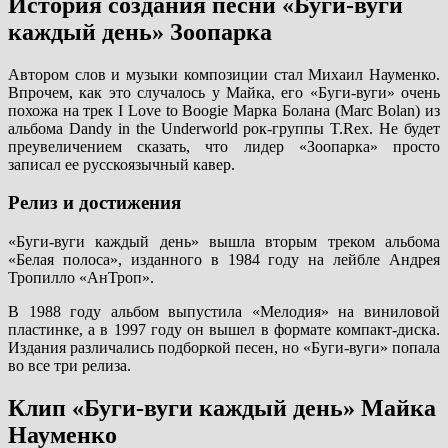
История создания песни «Буги-вуги
каждый день» Зоопарка
Автором слов и музыки композиции стал Михаил Науменко.
Впрочем, как это случалось у Майка, его «Буги-вуги» очень
похожа на трек I Love to Boogie Марка Болана (Marc Bolan) из
альбома Dandy in the Underworld рок-группы T.Rex. Не будет
преувеличением сказать, что лидер «Зоопарка» просто
записал ее русскоязычный кавер.
Релиз и достижения
«Буги-вуги каждый день» вышла вторым треком альбома
«Белая полоса», изданного в 1984 году на лейбле Андрея
Тропилло «АнТроп».
В 1988 году альбом выпустила «Мелодия» на виниловой
пластинке, а в 1997 году он вышел в формате компакт-диска.
Издания различались подборкой песен, но «Буги-вуги» попала
во все три релиза.
Клип «Буги-вуги каждый день» Майка
Науменко