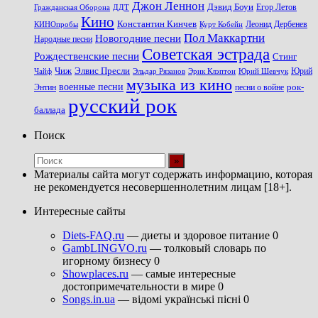
Джон Леннон
Дэвид Боуи
Гражданская Оборона
Егор Летов
ДДТ
Кино
Константин Кинчев
Курт Кобейн
Леонид Дербенев
КИНОпробы
Пол Маккартни
Новогодние песни
Народные песни
Советская эстрада
Рождественские песни
Стинг
Чиж
Элвис Пресли
Эрик Клэптон
Юрий Шевчук
Юрий
Чайф
Эльдар Рязанов
музыка из кино
военные песни
песни о войне
рок-
Энтин
русский рок
баллада
Поиск
Материалы сайта могут содержать информацию, которая
не рекомендуется несовершеннолетним лицам [18+].
Интересные сайты
Diets-FAQ.ru
— диеты и здоровое питание 0
GambLINGVO.ru
— толковый словарь по
игорному бизнесу 0
Showplaces.ru
— самые интересные
достопримечательности в мире 0
Songs.in.ua
— відомі українські пісні 0