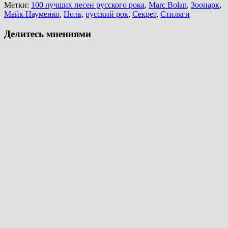
Метки:
100 лучших песен русского рока
,
Marc Bolan
,
Зоопарк
,
Майк Науменко
,
Ноль
,
русский рок
,
Секрет
,
Стиляги
Делитесь мнениями