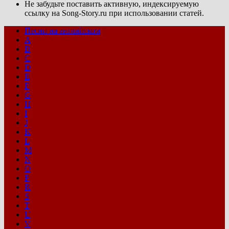
Не забудьте поставить активную, индексируемую
ссылку на Song-Story.ru при использовании статей.
Песни на английском
A
B
C
D
E
F
G
H
I
J
K
L
M
N
O
P
R
S
T
U
V