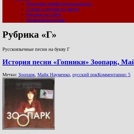
Политика конфиденциальности
Статьи о песнях по заказу
Реклама на сайте
Правообладателям
Рубрика «Г»
Русскоязычные песни на букву Г
История песни «Гопники» Зоопарк, Ма
Метки:
Зоопарк
,
Майк Науменко
,
русский рок
Комментарии: 5