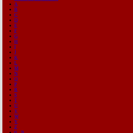
A
B
C
D
E
F
G
H
I
J
K
L
M
N
O
P
R
S
T
U
V
W
Y
Z
0…9