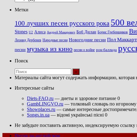
Метки
500 ве
100 лучших песен русского рока
Ви
Stones
Алиса
Боб Дилан
U2
Борис Гребенщиков
Андрей Макаревич
Пол Маккарт
Новогодние песни
Леонид Дербенев
Народные песни
русс
музыка из кино
песни
песни о войне
рок-баллада
Поиск
Материалы сайта могут содержать информацию, которая 
Интересные сайты
Diets-FAQ.ru
— диеты и здоровое питание 0
GambLINGVO.ru
— толковый словарь по игорному 
Showplaces.ru
— самые интересные достопримечател
Songs.in.ua
— відомі українські пісні 0
Не забудьте поставить активную, индексируемую ссылку н
Песни на английском