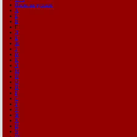
Песни на русском
А
Б
В
Г
Д
Е
Ж
З
И
К
Л
М
Н
О
П
Р
С
Т
У
Ф
Х
Ц
Ч
Ш