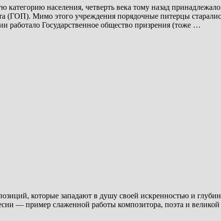
категорию населения, четверть века тому назад принадлежало л
а (ГОП). Мимо этого учреждения порядочные питерцы старались
сии работало Государственное общество призрения (тоже …
озиций, которые западают в душу своей искренностью и глубино
есни — пример слаженной работы композитора, поэта и великой 