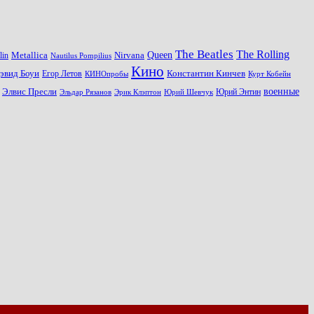
The Beatles
The Rolling
Queen
Metallica
Nirvana
lin
Nautilus Pompilius
Кино
эвид Боуи
Константин Кинчев
Егор Летов
Курт Кобейн
КИНОпробы
военные
Элвис Пресли
Эрик Клэптон
Юрий Шевчук
Юрий Энтин
Эльдар Рязанов