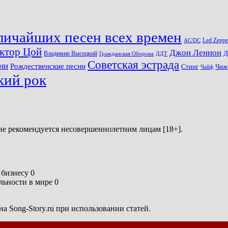
личайших песен всех времен
Led Zeppe
AC/DC
ктор Цой
Джон Леннон
Д
Владимир Высоцкий
Гражданская Оборона
ДДТ
Советская эстрада
ни
Рождественские песни
Стинг
Чиж
Чайф
кий рок
не рекомендуется несовершеннолетним лицам [18+].
бизнесу 0
ьности в мире 0
а Song-Story.ru при использовании статей.