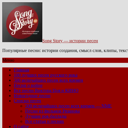
Song Story — истории песен
Популярные песни: истории создания, смысл слов, клипы, тек
Меню
Главная
100 лучших песен русского рока
500 величайших песен всех времен
Песни о войне
Все песни Виктора Цоя и КИНО
Новогодние песни
Списки песен
500 величайших песен всех времен — NME
Песни из фильмов Рязанова
Лучшие рок-баллады
Все статьи о песнях
О сайте