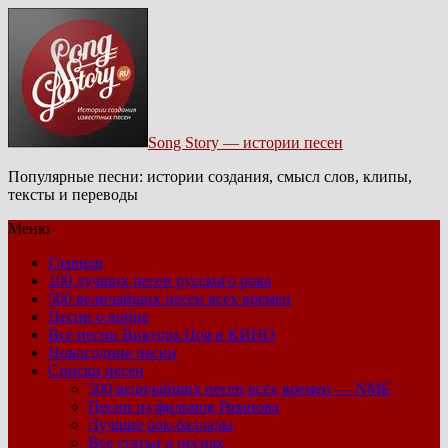
Song Story — истории песен
Популярные песни: истории создания, смысл слов, клипы,
тексты и переводы
Меню
Главная
100 лучших песен русского рока
500 величайших песен всех времен
Песни о войне
Все песни Виктора Цоя и КИНО
Новогодние песни
Списки песен
500 величайших песен всех времен — NME
Песни из фильмов Рязанова
Лучшие рок-баллады
Все статьи о песнях