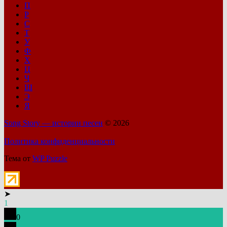
П
Р
С
Т
У
Ф
Х
Ц
Ч
Ш
Э
Я
Song Story — истории песен
© 2026
Политика конфиденциальности
Тема от
WP Puzzle
➤
1
0