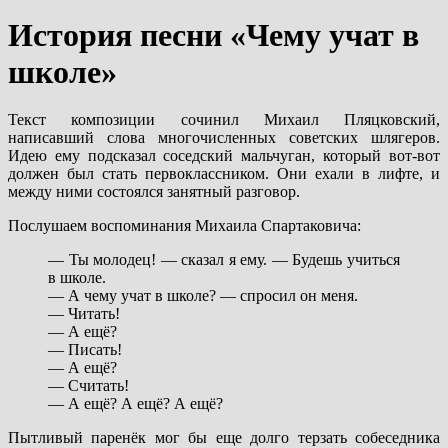
История песни «Чему учат в
школе»
Текст композиции сочинил Михаил Пляцковский,
написавший слова многочисленных советских шлягеров.
Идею ему подсказал соседский мальчуган, который вот-вот
должен был стать первоклассником. Они ехали в лифте, и
между ними состоялся занятный разговор.
Послушаем воспоминания Михаила Спартаковича:
— Ты молодец! — сказал я ему. — Будешь учиться
в школе.
— А чему учат в школе? — спросил он меня.
— Читать!
— А ещё?
— Писать!
— А ещё?
— Считать!
— А ещё? А ещё? А ещё?
Пытливый паренёк мог бы еще долго терзать собеседника