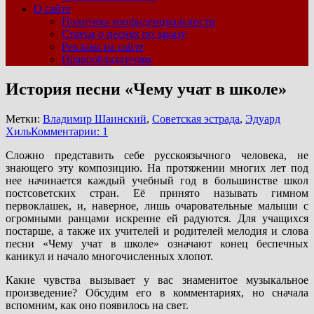
О сайте
Политика конфиденциальности
Статьи о песнях по заказу
Реклама на сайте
Правообладателям
История песни «Чему учат в школе»
Метки:
Владимир Шаинский
,
Советская эстрада
,
Эдуард
Хиль
Комментарии: 1
Сложно представить себе русскоязычного человека, не
знающего эту композицию. На протяжении многих лет под
нее начинается каждый учебный год в большинстве школ
постсоветских стран. Её принято называть гимном
первоклашек, и, наверное, лишь очаровательные малыши с
огромными ранцами искренне ей радуются. Для учащихся
постарше, а также их учителей и родителей мелодия и слова
песни «Чему учат в школе» означают конец беспечных
каникул и начало многочисленных хлопот.
Какие чувства вызывает у вас знаменитое музыкальное
произведение? Обсудим его в комментариях, но сначала
вспомним, как оно появилось на свет.