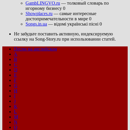
GambLINGVO.ru
— толковый словарь по
игорному бизнесу 0
Showplaces.ru
— самые интересные
достопримечательности в мире 0
Songs.in.ua
— відомі українські пісні 0
Не забудьте поставить активную, индексируемую
ссылку на Song-Story.ru при использовании статей.
Песни на английском
A
B
C
D
E
F
G
H
I
J
K
L
M
N
O