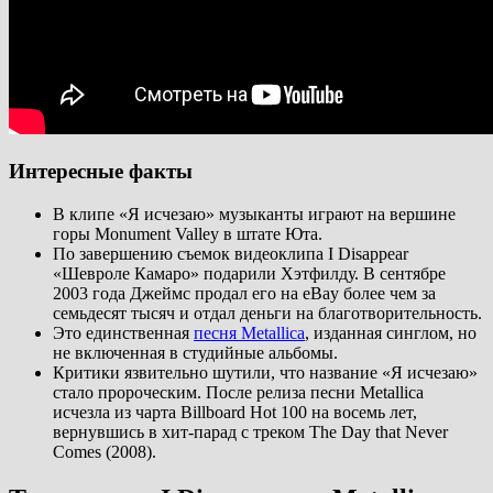
Интересные факты
В клипе «Я исчезаю» музыканты играют на вершине
горы Monument Valley в штате Юта.
По завершению съемок видеоклипа I Disappear
«Шевроле Камаро» подарили Хэтфилду. В сентябре
2003 года Джеймс продал его на eBay более чем за
семьдесят тысяч и отдал деньги на благотворительность.
Это единственная
песня Metallica
, изданная синглом, но
не включенная в студийные альбомы.
Критики язвительно шутили, что название «Я исчезаю»
стало пророческим. После релиза песни Metallica
исчезла из чарта Billboard Hot 100 на восемь лет,
вернувшись в хит-парад с треком The Day that Never
Comes (2008).