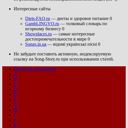
Интересные сайты
Diets-FAQ.ru
— диеты и здоровое питание 0
GambLINGVO.ru
— толковый словарь по
игорному бизнесу 0
Showplaces.ru
— самые интересные
достопримечательности в мире 0
Songs.in.ua
— відомі українські пісні 0
Не забудьте поставить активную, индексируемую
ссылку на Song-Story.ru при использовании статей.
Песни на английском
A
B
C
D
E
F
G
H
I
J
K