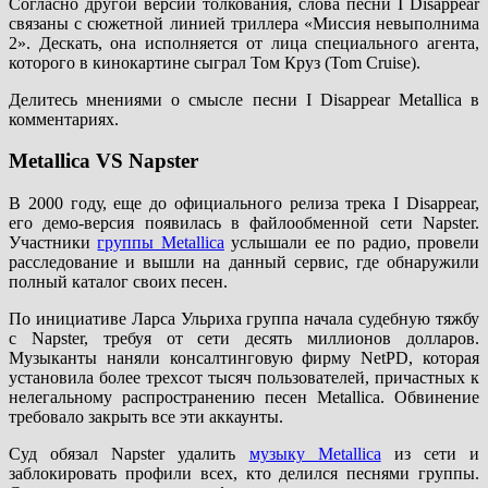
Согласно другой версии толкования, слова песни I Disappear
связаны с сюжетной линией триллера «Миссия невыполнима
2». Дескать, она исполняется от лица специального агента,
которого в кинокартине сыграл Том Круз (Tom Cruise).
Делитесь мнениями о смысле песни I Disappear Metallica в
комментариях.
Metallica VS Napster
В 2000 году, еще до официального релиза трека I Disappear,
его демо-версия появилась в файлообменной сети Napster.
Участники
группы Metallica
услышали ее по радио, провели
расследование и вышли на данный сервис, где обнаружили
полный каталог своих песен.
По инициативе Ларса Ульриха группа начала судебную тяжбу
с Napster, требуя от сети десять миллионов долларов.
Музыканты наняли консалтинговую фирму NetPD, которая
установила более трехсот тысяч пользователей, причастных к
нелегальному распространению песен Metallica. Обвинение
требовало закрыть все эти аккаунты.
Суд обязал Napster удалить
музыку Metallica
из сети и
заблокировать профили всех, кто делился песнями группы.