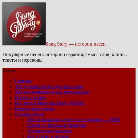
Song Story — истории песен
Популярные песни: истории создания, смысл слов, клипы,
тексты и переводы
Меню
Главная
100 лучших песен русского рока
500 величайших песен всех времен
Песни о войне
Все песни Виктора Цоя и КИНО
Новогодние песни
Списки песен
500 величайших песен всех времен — NME
Песни из фильмов Рязанова
Лучшие рок-баллады
Все статьи о песнях