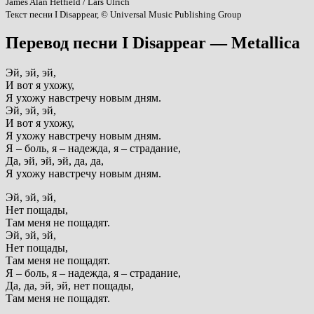
James Alan Hetfield / Lars Ulrich
Текст песни I Disappear, © Universal Music Publishing Group
Перевод песни I Disappear — Metallica
Эй, эй, эй,
И вот я ухожу,
Я ухожу навстречу новым дням.
Эй, эй, эй,
И вот я ухожу,
Я ухожу навстречу новым дням.
Я – боль, я – надежда, я – страдание,
Да, эй, эй, эй, да, да,
Я ухожу навстречу новым дням.
Эй, эй, эй,
Нет пощады,
Там меня не пощадят.
Эй, эй, эй,
Нет пощады,
Там меня не пощадят.
Я – боль, я – надежда, я – страдание,
Да, да, эй, эй, нет пощады,
Там меня не пощадят.