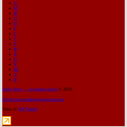
Л
М
Н
О
П
Р
С
Т
У
Ф
Х
Ц
Ч
Ш
Э
Я
Song Story — истории песен
© 2026
Политика конфиденциальности
Тема от
WP Puzzle