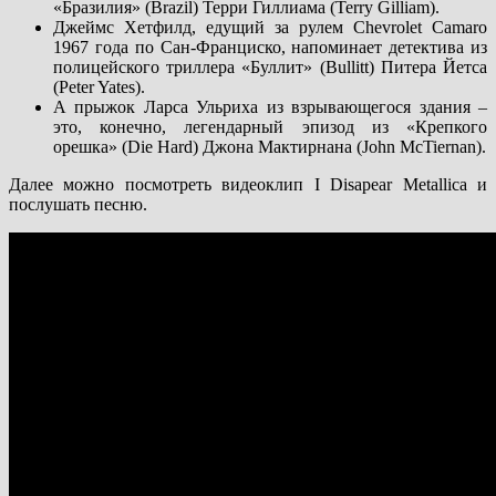
«Бразилия» (Brazil) Терри Гиллиама (Terry Gilliam).
Джеймс Хетфилд, едущий за рулем Chevrolet Camaro
1967 года по Сан-Франциско, напоминает детектива из
полицейского триллера «Буллит» (Bullitt) Питера Йетса
(Peter Yates).
А прыжок Ларса Ульриха из взрывающегося здания –
это, конечно, легендарный эпизод из «Крепкого
орешка» (Die Hard) Джона Мактирнана (John McTiernan).
Далее можно посмотреть видеоклип I Disapear Metallica и
послушать песню.