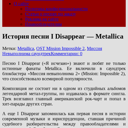
О сайте
Политика конфиденциальности
Статьи о песнях по заказу
Реклама на сайте
Правообладателям
История песни I Disappear — Metallica
Метки:
Metallica
,
OST Mission Impossible 2
,
Миссия
Невыполнима саундтрек
Комментарии: 0
Песню I Disappear («Я исчезаю») знают и любят не только
истинные фанаты Metallica. Ее включили в саундтрек
блокбастера «Миссия невыполнима 2» (Mission: Impossible 2),
что способствовало всемирной популярности.
Композиция не состоит ни в одном из студийных альбомов
легендарной метал-группы, но издавалась в формате сингла.
Трек возглавил главный американский рок-чарт и попал в
хит-парады других стран.
А еще I Disappear запомнилась как первая песня в истории
современной музыки и юриспруденции, ставшая причиной
судебного разбирательства между правообладателями и