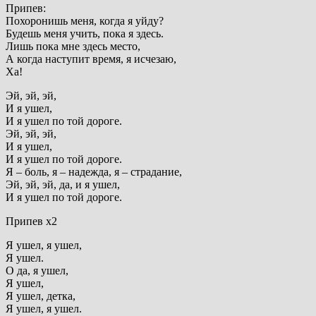
Припев:
Похоронишь меня, когда я уйду?
Будешь меня учить, пока я здесь.
Лишь пока мне здесь место,
А когда наступит время, я исчезаю,
Ха!
Эй, эй, эй,
И я ушел,
И я ушел по той дороге.
Эй, эй, эй,
И я ушел,
И я ушел по той дороге.
Я – боль, я – надежда, я – страдание,
Эй, эй, эй, да, и я ушел,
И я ушел по той дороге.
Припев х2
Я ушел, я ушел,
Я ушел.
О да, я ушел,
Я ушел,
Я ушел, детка,
Я ушел, я ушел.