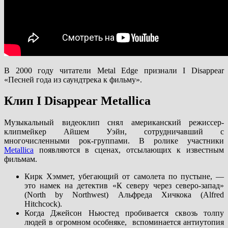
В 2000 году читатели Metal Edge признали I Disappear
«Песней года из саундтрека к фильму».
Клип I Disappear Metallica
Музыкальный видеоклип снял американский режиссер-
клипмейкер Айшем Уэйн, сотрудничавший с
многочисленными рок-группами. В ролике участники
Metallica
появляются в сценах, отсылающих к известным
фильмам.
Кирк Хэммет, убегающий от самолета по пустыне, —
это намек на детектив «К северу через северо-запад»
(North by Northwest) Альфреда Хичкока (Alfred
Hitchcock).
Когда Джейсон Ньюстед пробивается сквозь толпу
людей в огромном особняке, вспоминается антиутопия