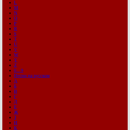
L
M
N
O
P
R
S
T
U
V
W
Y
Z
0…9
Песни на русском
А
Б
В
Г
Д
Е
Ж
З
И
К