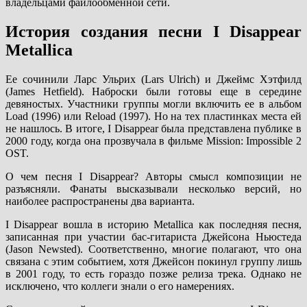
владельцами файлообменной сети.
История создания песни I Disappear
Metallica
Ее сочинили Ларс Ульрих (Lars Ulrich) и Джеймс Хэтфилд
(James Hetfield). Наброски были готовы еще в середине
девяностых. Участники группы могли включить ее в альбом
Load (1996) или Reload (1997). Но на тех пластинках места ей
не нашлось. В итоге, I Disappear была представлена публике в
2000 году, когда она прозвучала в фильме Mission: Impossible 2
OST.
О чем песня I Disappear? Авторы смысл композиции не
разъясняли. Фанаты высказывали несколько версий, но
наиболее распространены два варианта.
I Disappear вошла в историю Metallica как последняя песня,
записанная при участии бас-гитариста Джейсона Ньюстеда
(Jason Newsted). Соответственно, многие полагают, что она
связана с этим событием, хотя Джейсон покинул группу лишь
в 2001 году, то есть гораздо позже релиза трека. Однако не
исключено, что коллеги знали о его намерениях.