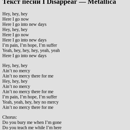
Текст песни I Disappear — Metallica
Hey, hey, hey
Here I go now
Here I go into new days
Hey, hey, hey
Here I go now
Here I go into new days
I’m pain, I’m hope, I’m suffer
Yeah, hey, hey, hey, yeah, yeah
Here I go into new days
Hey, hey, hey
Ain’t no mercy
Ain’t no mercy there for me
Hey, hey, hey
Ain’t no mercy
Ain’t no mercy there for me
I’m pain, I’m hope, I’m suffer
Yeah, yeah, hey, hey no mercy
Ain’t no mercy there for me
Chorus:
Do you bury me when I’m gone
Do you teach me while I’m here