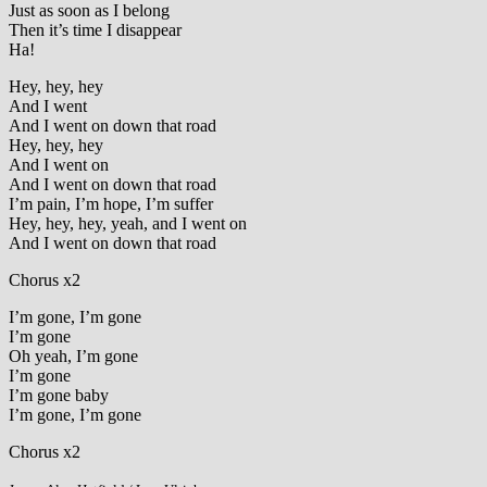
Just as soon as I belong
Then it’s time I disappear
Ha!
Hey, hey, hey
And I went
And I went on down that road
Hey, hey, hey
And I went on
And I went on down that road
I’m pain, I’m hope, I’m suffer
Hey, hey, hey, yeah, and I went on
And I went on down that road
Chorus x2
I’m gone, I’m gone
I’m gone
Oh yeah, I’m gone
I’m gone
I’m gone baby
I’m gone, I’m gone
Chorus x2