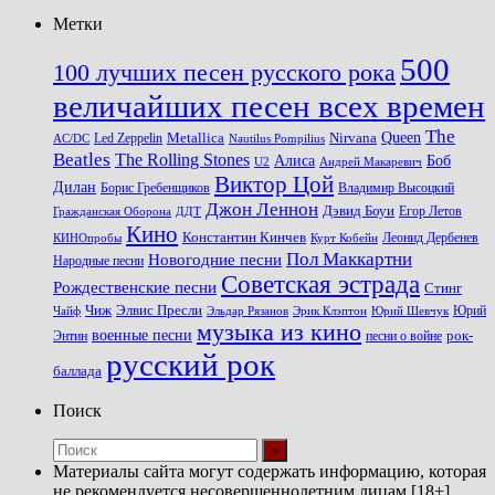
Метки
500
100 лучших песен русского рока
величайших песен всех времен
The
Queen
Metallica
Nirvana
Led Zeppelin
Nautilus Pompilius
AC/DC
Beatles
The Rolling Stones
Алиса
Боб
U2
Андрей Макаревич
Виктор Цой
Дилан
Владимир Высоцкий
Борис Гребенщиков
Джон Леннон
Дэвид Боуи
Гражданская Оборона
Егор Летов
ДДТ
Кино
Константин Кинчев
Курт Кобейн
Леонид Дербенев
КИНОпробы
Пол Маккартни
Новогодние песни
Народные песни
Советская эстрада
Рождественские песни
Стинг
Чиж
Элвис Пресли
Эрик Клэптон
Юрий Шевчук
Юрий
Чайф
Эльдар Рязанов
музыка из кино
военные песни
песни о войне
рок-
Энтин
русский рок
баллада
Поиск
Материалы сайта могут содержать информацию, которая
не рекомендуется несовершеннолетним лицам [18+].