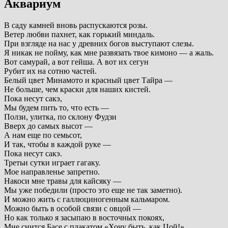
Аквариум
В саду камней вновь распускаются розы.
Ветер любви пахнет, как горький миндаль.
При взгляде на нас у древних богов выступают слезы.
Я никак не пойму, как мне развязать твое кимоно — а жаль.
Вот самурай, а вот гейша. А вот их сегун
Рубит их на сотню частей.
Белый цвет Минамото и красный цвет Тайра —
Не больше, чем краски для наших кистей.
Пока несут сакэ,
Мы будем пить то, что есть —
Ползи, улитка, по склону Фудзи
Вверх до самых высот —
А нам еще по семьсот,
И так, чтобы в каждой руке —
Пока несут сакэ.
Третьи сутки играет гагаку.
Мое направленье запретно.
Накоси мне травы для кайсяку —
Мы уже победили (просто это еще не так заметно).
И можно жить с галлюциногенным кальмаром.
Можно быть в особой связи с овцой —
Но как только я засыпаю в восточных покоях,
Мне снится Басе с плакатом «Хочу быть, как Цой!»