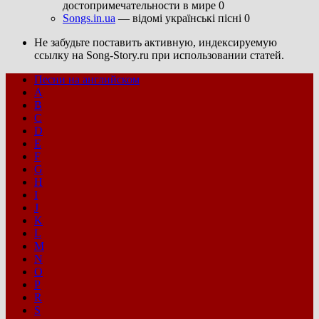
достопримечательности в мире 0
Songs.in.ua
— відомі українські пісні 0
Не забудьте поставить активную, индексируемую
ссылку на Song-Story.ru при использовании статей.
Песни на английском
A
B
C
D
E
F
G
H
I
J
K
L
M
N
O
P
R
S