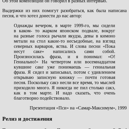
Об этой композиции он говорил в разных интервью.
Выдержки из них помогут разобраться, как была написана
песня, и что хотел донести до нас автор:
Однажды вечером, в марте 1999-го, мы сидели
в каком- то жарком японском подвале, вокруг
на разные голоса рычали якудза, девы в кимоно
метали на стол какие-то несъедобные, на взгляд
северных варваров, яства. И слова песни «Пока
несут саке» написались сами собой.
Произносилась фраза, и я понимал: «О!
Гениально!» На четвертом или восемнадцатом
кувшине саке уже понимаешь — гениальная
фраза. Я сидел и записывал, потом с удивлением
открываю записную книжку — почти готовая
песня. Поскольку сакэ несли все время, то мыслей
приходило много. Я никогда не пил столько сакэ,
как в том марте. И надо сказать, что очень
благотворно подействовало.
Презентация «Пси» на «Самар-Максимум», 1999
Релиз и достижения