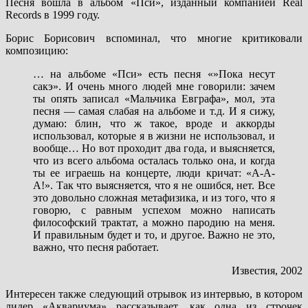
Песня вошла в альбом «Пси», изданный компанией Real
Records в 1999 году.
Борис Борисович вспоминал, что многие критиковали
композицию:
… на альбоме «Пси» есть песня «»Пока несут
сакэ». И очень много людей мне говорили: зачем
ты опять записал «Мальчика Евграфа», мол, эта
песня — самая слабая на альбоме и т.д. И я сижу,
думаю: блин, что ж такое, вроде и аккорды
использовал, которые я в жизни не использовал, и
вообще… Но вот проходит два года, и выясняется,
что из всего альбома осталась только она, и когда
ты ее играешь на концерте, люди кричат: «А-А-
А!». Так что выясняется, что я не ошибся, нет. Все
это довольно сложная метафизика, и из того, что я
говорю, с равным успехом можно написать
философский трактат, а можно пародию на меня.
И правильным будет и то, и другое. Важно не это,
важно, что песня работает.
Известия, 2002
Интересен также следующий отрывок из интервью, в котором
лидер «Аквариума» рассказывает, как одна из строчек