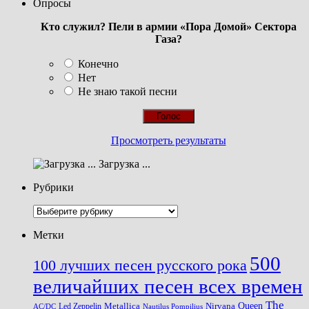
Опросы
Кто служил? Пели в армии «Пора Домой» Сектора
Газа?
Конечно
Нет
Не знаю такой песни
Просмотреть результаты
Загрузка ...
Рубрики
Рубрики
Метки
500
100 лучших песен русского рока
величайших песен всех времен
The
Queen
Metallica
Nirvana
Led Zeppelin
Nautilus Pompilius
AC/DC