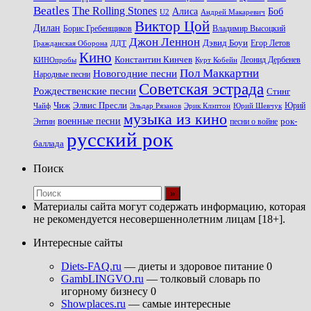
Beatles
The Rolling Stones
Алиса
Боб
U2
Андрей Макаревич
Виктор Цой
Дилан
Владимир Высоцкий
Борис Гребенщиков
Джон Леннон
Дэвид Боуи
Гражданская Оборона
Егор Летов
ДДТ
Кино
Константин Кинчев
Курт Кобейн
Леонид Дербенев
КИНОпробы
Пол Маккартни
Новогодние песни
Народные песни
Советская эстрада
Рождественские песни
Стинг
Чиж
Элвис Пресли
Эрик Клэптон
Юрий Шевчук
Юрий
Чайф
Эльдар Рязанов
музыка из кино
военные песни
песни о войне
рок-
Энтин
русский рок
баллада
Поиск
Материалы сайта могут содержать информацию, которая
не рекомендуется несовершеннолетним лицам [18+].
Интересные сайты
Diets-FAQ.ru
— диеты и здоровое питание 0
GambLINGVO.ru
— толковый словарь по
игорному бизнесу 0
Showplaces.ru
— самые интересные