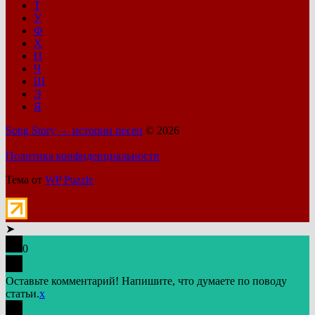
Т
У
Ф
Х
Ц
Ч
Ш
Э
Я
Song Story — истории песен
© 2026
Политика конфиденциальности
Тема от
WP Puzzle
➤
0
Оставьте комментарий! Напишите, что думаете по поводу
статьи.
x