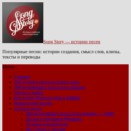
Song Story — истории песен
Популярные песни: истории создания, смысл слов, клипы,
тексты и переводы
Меню
Главная
100 лучших песен русского рока
500 величайших песен всех времен
Песни о войне
Все песни Виктора Цоя и КИНО
Новогодние песни
Списки песен
500 величайших песен всех времен — NME
Песни из фильмов Рязанова
Лучшие рок-баллады
Все статьи о песнях