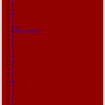
T
U
V
W
Y
Z
0…9
Песни на русском
А
Б
В
Г
Д
Е
Ж
З
И
К
Л
М
Н
О
П
Р
С