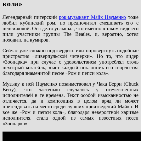
кола»
Легендарный питерский
рок-музыкант Майк Науменко
тоже
любил кубинский ром, но предпочитал смешивать его с
пепси-колой. Он где-то услышал, что именно в таком виде его
пили участники группы The Beatles, и, вероятно, хотел
походить на кумиров.
Сейчас уже сложно подтвердить или опровергнуть подобные
пристрастия «ливерпульской четверки». Но то, что лидер
«Зоопарка» при случае с удовольствием употреблял столь
нехитрый коктейль, знает каждый поклонник его творчества
благодаря знаменитой песне «Ром и пепси-кола».
Музыку к ней Науменко позаимствовал у Чака Берри (Chuck
Berry), что частенько случалось у отечественных
исполнителей в те времена. Текст особой изысканностью не
отличается, да и композиция в целом вряд ли может
претендовать на место среди лучших произведений Майка. И
все же «Ром и пепси-кола», благодаря невероятной харизме
исполнителя, стала одной из самых известных песен
«Зоопарка».