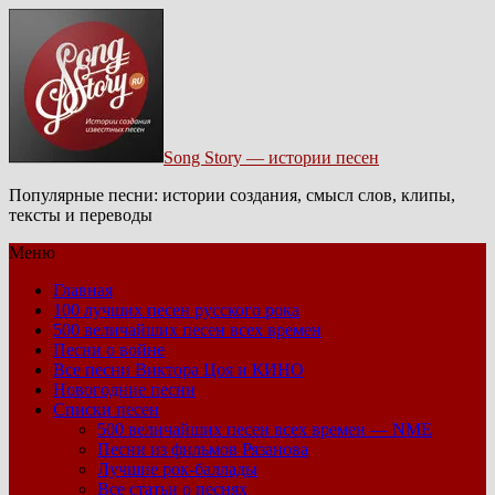
Song Story — истории песен
Популярные песни: истории создания, смысл слов, клипы,
тексты и переводы
Меню
Главная
100 лучших песен русского рока
500 величайших песен всех времен
Песни о войне
Все песни Виктора Цоя и КИНО
Новогодние песни
Списки песен
500 величайших песен всех времен — NME
Песни из фильмов Рязанова
Лучшие рок-баллады
Все статьи о песнях