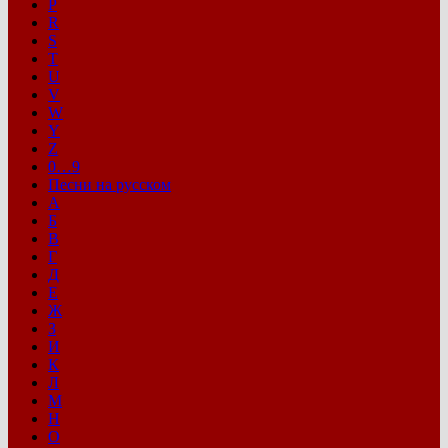
P
R
S
T
U
V
W
Y
Z
0…9
Песни на русском
А
Б
В
Г
Д
Е
Ж
З
И
К
Л
М
Н
О