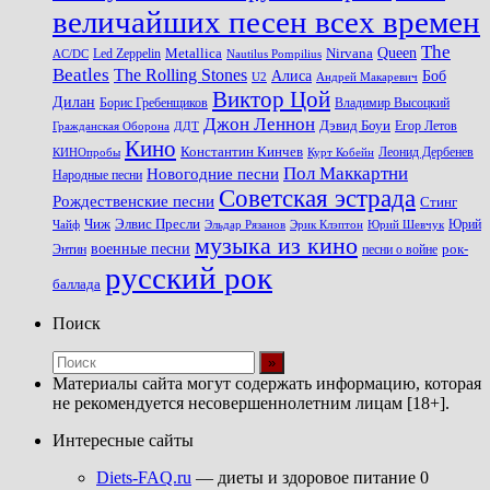
величайших песен всех времен
The
Queen
Metallica
Nirvana
Led Zeppelin
Nautilus Pompilius
AC/DC
Beatles
The Rolling Stones
Алиса
Боб
U2
Андрей Макаревич
Виктор Цой
Дилан
Владимир Высоцкий
Борис Гребенщиков
Джон Леннон
Дэвид Боуи
Гражданская Оборона
Егор Летов
ДДТ
Кино
Константин Кинчев
Курт Кобейн
Леонид Дербенев
КИНОпробы
Пол Маккартни
Новогодние песни
Народные песни
Советская эстрада
Рождественские песни
Стинг
Чиж
Элвис Пресли
Эрик Клэптон
Юрий Шевчук
Юрий
Чайф
Эльдар Рязанов
музыка из кино
военные песни
песни о войне
рок-
Энтин
русский рок
баллада
Поиск
Материалы сайта могут содержать информацию, которая
не рекомендуется несовершеннолетним лицам [18+].
Интересные сайты
Diets-FAQ.ru
— диеты и здоровое питание 0