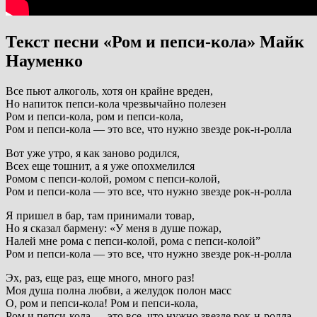
Текст песни «Ром и пепси-кола» Майк
Науменко
Все пьют алкоголь, хотя он крайне вреден,
Но напиток пепси-кола чрезвычайно полезен
Ром и пепси-кола, ром и пепси-кола,
Ром и пепси-кола — это все, что нужно звезде рок-н-ролла
Вот уже утро, я как заново родился,
Всех еще тошнит, а я уже опохмелился
Ромом с пепси-колой, ромом с пепси-колой,
Ром и пепси-кола — это все, что нужно звезде рок-н-ролла
Я пришел в бар, там принимали товар,
Но я сказал бармену: «У меня в душе пожар,
Налей мне рома с пепси-колой, рома с пепси-колой”
Ром и пепси-кола — это все, что нужно звезде рок-н-ролла
Эх, раз, еще раз, еще много, много раз!
Моя душа полна любви, а желудок полон масс
О, ром и пепси-кола! Ром и пепси-кола,
Ром и пепси-кола — это все, что нужно звезде рок-н-ролла