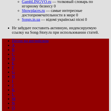
GambLINGVO.ru
— толковый словарь по
игорному бизнесу 0
Showplaces.ru
— самые интересные
достопримечательности в мире 0
Songs.in.ua
— відомі українські пісні 0
Не забудьте поставить активную, индексируемую
ссылку на Song-Story.ru при использовании статей.
Песни на английском
A
B
C
D
E
F
G
H
I
J
K
L
M
N
O