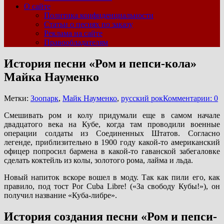
О сайте
Политика конфиденциальности
Статьи о песнях по заказу
Реклама на сайте
Правообладателям
История песни «Ром и пепси-кола»
Майка Науменко
Метки:
Зоопарк
,
Майк Науменко
,
русский рок
Комментарии: 0
Смешивать ром и колу придумали еще в самом начале
двадцатого века на Кубе, когда там проводили военные
операции солдаты из Соединенных Штатов. Согласно
легенде, приблизительно в 1900 году какой-то американский
офицер попросил бармена в какой-то гаванской забегаловке
сделать коктейль из колы, золотого рома, лайма и льда.
Новый напиток вскоре вошел в моду. Так как пили его, как
правило, под тост Por Cuba Libre! («За свободу Кубы!»), он
получил название «Куба-либре».
История создания песни «Ром и пепси-