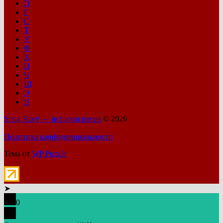
П
Р
С
Т
У
Ф
Х
Ц
Ч
Ш
Э
Я
Song Story — истории песен
© 2026
Политика конфиденциальности
Тема от
WP Puzzle
➤
0