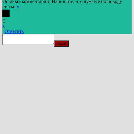
Оставьте комментарий! Напишите, что думаете по поводу
статьи.
x
(
)
x
|
Ответить
Insert