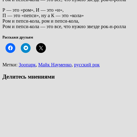
Р — это «ром», И — это «и»,
П — это «пепси», ну а К — это «кола»
Ром и пепси-кола, ром и пепси-кола,
Ром и пепси-кола — это все, что нужно звезде рок-н-ролла
Расскажи друзьям
Метки:
Зоопарк
,
Майк Науменко
,
русский рок
Делитесь мнениями