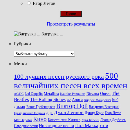
Егор Летов
Просмотреть результаты
Загрузка ...
Рубрики
Рубрики
Метки
500
100 лучших песен русского рока
величайших песен всех времен
The
Queen
Metallica
Nirvana
Led Zeppelin
Nautilus Pompilius
AC/DC
Beatles
The Rolling Stones
Алиса
Боб
U2
Андрей Макаревич
Виктор Цой
Дилан
Владимир Высоцкий
Борис Гребенщиков
Джон Леннон
Дэвид Боуи
Гражданская Оборона
Егор Летов
ДДТ
Кино
Константин Кинчев
Курт Кобейн
Леонид Дербенев
КИНОпробы
Пол Маккартни
Новогодние песни
Народные песни