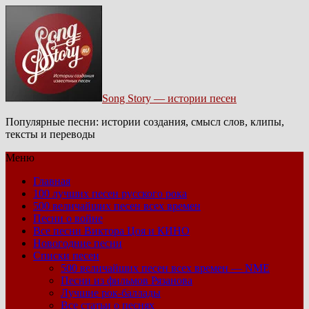
Song Story — истории песен
Популярные песни: истории создания, смысл слов, клипы,
тексты и переводы
Меню
Главная
100 лучших песен русского рока
500 величайших песен всех времен
Песни о войне
Все песни Виктора Цоя и КИНО
Новогодние песни
Списки песен
500 величайших песен всех времен — NME
Песни из фильмов Рязанова
Лучшие рок-баллады
Все статьи о песнях