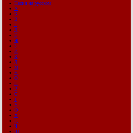
Песни на русском
А
Б
В
Г
Д
Е
Ж
З
И
К
Л
М
Н
О
П
Р
С
Т
У
Ф
Х
Ц
Ч
Ш