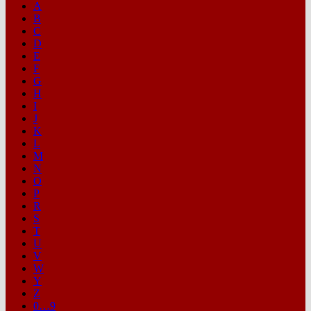
A
B
C
D
E
F
G
H
I
J
K
L
M
N
O
P
R
S
T
U
V
W
Y
Z
0…9