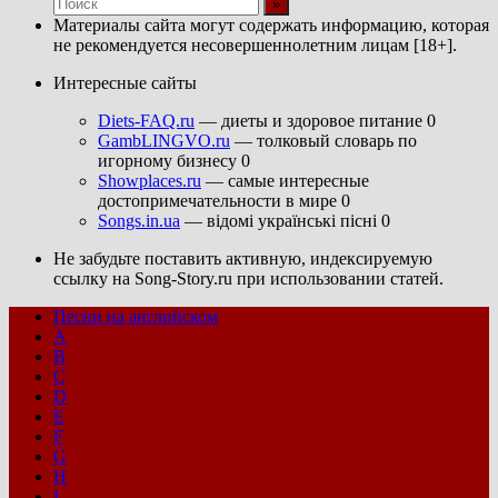
Материалы сайта могут содержать информацию, которая
не рекомендуется несовершеннолетним лицам [18+].
Интересные сайты
Diets-FAQ.ru
— диеты и здоровое питание 0
GambLINGVO.ru
— толковый словарь по
игорному бизнесу 0
Showplaces.ru
— самые интересные
достопримечательности в мире 0
Songs.in.ua
— відомі українські пісні 0
Не забудьте поставить активную, индексируемую
ссылку на Song-Story.ru при использовании статей.
Песни на английском
A
B
C
D
E
F
G
H
I