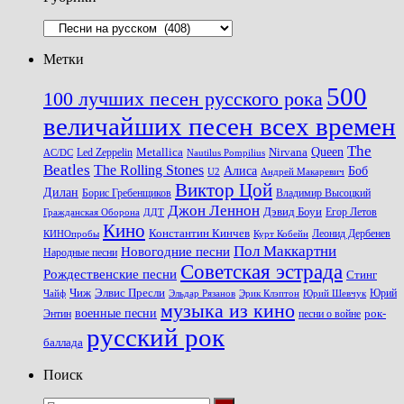
Рубрики
Метки
500
100 лучших песен русского рока
величайших песен всех времен
The
Queen
Metallica
Nirvana
Led Zeppelin
Nautilus Pompilius
AC/DC
Beatles
The Rolling Stones
Алиса
Боб
U2
Андрей Макаревич
Виктор Цой
Дилан
Владимир Высоцкий
Борис Гребенщиков
Джон Леннон
Дэвид Боуи
Гражданская Оборона
Егор Летов
ДДТ
Кино
Константин Кинчев
Курт Кобейн
Леонид Дербенев
КИНОпробы
Пол Маккартни
Новогодние песни
Народные песни
Советская эстрада
Рождественские песни
Стинг
Чиж
Элвис Пресли
Эрик Клэптон
Юрий Шевчук
Юрий
Чайф
Эльдар Рязанов
музыка из кино
военные песни
песни о войне
рок-
Энтин
русский рок
баллада
Поиск