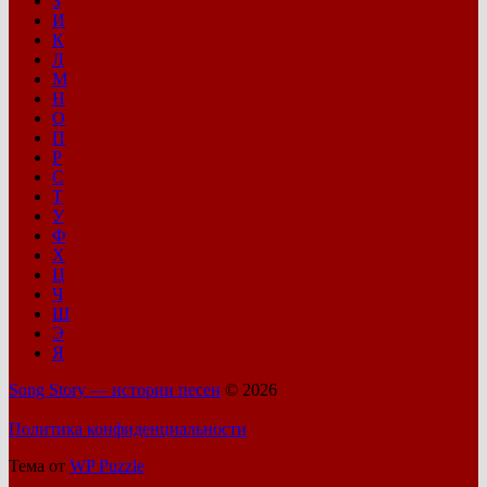
З
И
К
Л
М
Н
О
П
Р
С
Т
У
Ф
Х
Ц
Ч
Ш
Э
Я
Song Story — истории песен
© 2026
Политика конфиденциальности
Тема от
WP Puzzle