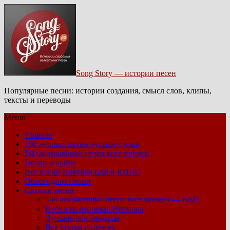
Song Story — истории песен
Популярные песни: истории создания, смысл слов, клипы,
тексты и переводы
Меню
Главная
100 лучших песен русского рока
500 величайших песен всех времен
Песни о войне
Все песни Виктора Цоя и КИНО
Новогодние песни
Списки песен
500 величайших песен всех времен — NME
Песни из фильмов Рязанова
Лучшие рок-баллады
Все статьи о песнях