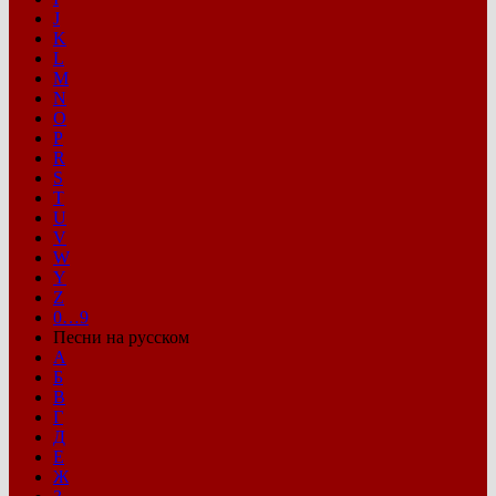
J
K
L
M
N
O
P
R
S
T
U
V
W
Y
Z
0…9
Песни на русском
А
Б
В
Г
Д
Е
Ж