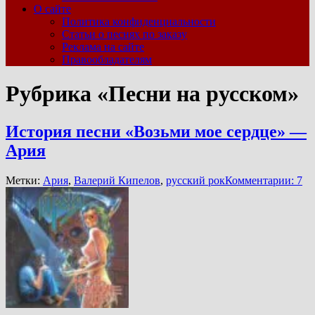
О сайте
Политика конфиденциальности
Статьи о песнях по заказу
Реклама на сайте
Правообладателям
Рубрика «Песни на русском»
История песни «Возьми мое сердце» —
Ария
Метки:
Ария
,
Валерий Кипелов
,
русский рок
Комментарии: 7