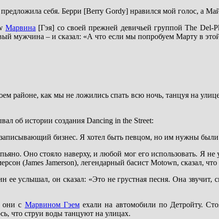
предложила себя. Берри [Berry Gordy] нравился мой голос, а Ма
ow
Марвина
[Гэя] со своей прежней девичьей группой The Del-Ph
ый мужчина – и сказал: «А что если мы попробуем Марту в этой п
ем районе, как мы не ложились спать всю ночь, танцуя на улице.
ал об истории создания Dancing in the Street:
укозаписывающий бизнес. Я хотел быть певцом, но им нужны были
епьяно. Оно стояло наверху, и любой мог его использовать. Я не
рсон (James Jamerson), легендарный басист Motown, сказал, что 
 ее услышал, он сказал: «Это не грустная песня. Она звучит, ск
а они с
Марвином Гэем
ехали на автомобили по Детройту. Сто
сь, что струи воды танцуют на улицах.