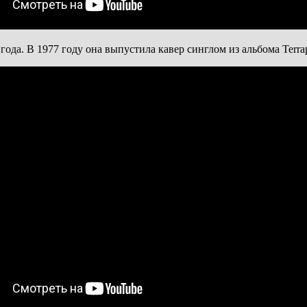
да. В 1977 году она выпустила кавер синглом из альбома Terrapin 