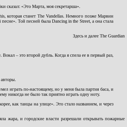
йки сказал: «Это Марта, моя секретарша».
is, которая станет The Vandellas. Немного позже Марвин
есне». Той песней была Dancing in the Street, а она стала
Здесь и далее The Guardian
 Вокал – это второй дубль. Когда я спела ее в первый раз,
 авторы.
 умел играть по-настоящему, но у меня была партия баса, и
ему никогда не было так приятно играть одну ноту.
орее, как танцы на улице». Это стало названием, и через
яла жара, и городские власти разрешали открывать пожарные