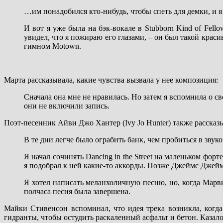
…им понадобился кто-нибудь, чтобы спеть для демки, и я 
И вот я уже была на бэк-вокале в Stubborn Kind of Fell
увидел, что я пожираю его глазами, – он был такой красив
гимном Motown.
Марта рассказывала, какие чувства вызвала у нее композиция:
Сначала она мне не нравилась. Но затем я вспомнила о сво
они не включили запись.
Поэт-песенник Айви Джо Хантер (Ivy Jo Hunter) также рассказыв
В те дни легче было ограбить банк, чем пробиться в зв
Я начал сочинять Dancing in the Street на маленьком форт
я подобрал к ней какие-то аккорды. Позже Джеймс Джейме
Я хотел написать меланхоличную песню, но, когда Марвин
полчаса песня была завершена.
Майки Стивенсон вспоминал, что идея трека возникла, когд
гидранты, чтобы остудить раскаленный асфальт и бетон. Казало