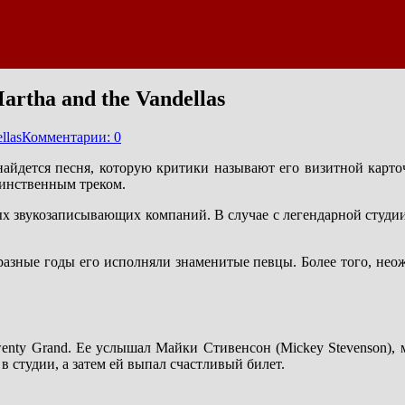
artha and the Vandellas
llas
Комментарии: 0
найдется песня, которую критики называют его визитной карто
динственным треком.
ых звукозаписывающих компаний. В случае с легендарной студии
разные годы его исполняли знаменитые певцы. Более того, нео
Twenty Grand. Ее услышал Майки Стивенсон (Mickey Stevenson),
 студии, а затем ей выпал счастливый билет.