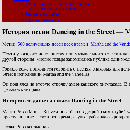
Политика конфиденциальности
Статьи о песнях по заказу
Реклама на сайте
Правообладателям
История песни Dancing in the Street — M
Метки:
500 величайших песен всех времен
,
Martha and the Vande
Почти у каждого исполнителя или музыкального коллектива 
другой стороны, многие певцы запомнились публике одним-е
Гораздо реже приходится говорить о песнях, знаковых для цел
Street в исполнении Martha and the Vandellas.
Он поднялся на вторую строчку американского хит-парада. В 
гражданские права.
История создания и смысл Dancing in the Street
Марта Ривз (Martha Reeves) пела блюз в детройтском клубе 
прослушивание. Некоторое время девушка работала секретарем в
Позже Ривз вспоминала: