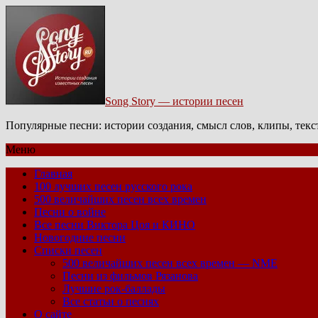
Song Story — истории песен
Популярные песни: истории создания, смысл слов, клипы, тек
Меню
Главная
100 лучших песен русского рока
500 величайших песен всех времен
Песни о войне
Все песни Виктора Цоя и КИНО
Новогодние песни
Списки песен
500 величайших песен всех времен — NME
Песни из фильмов Рязанова
Лучшие рок-баллады
Все статьи о песнях
О сайте