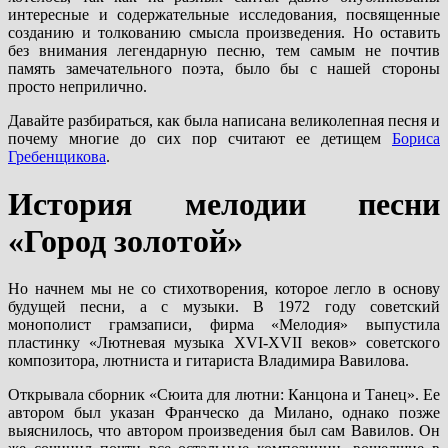
интересные и содержательные исследования, посвященные
созданию и толкованию смысла произведения. Но оставить
без внимания легендарную песню, тем самым не почтив
память замечательного поэта, было бы с нашей стороны
просто неприлично.
Давайте разбираться, как была написана великолепная песня и
почему многие до сих пор считают ее детищем
Бориса
Гребенщикова
.
История мелодии песни
«Город золотой»
Но начнем мы не со стихотворения, которое легло в основу
будущей песни, а с музыки. В 1972 году советский
монополист грамзаписи, фирма «Мелодия» выпустила
пластинку «Лютневая музыка XVI-XVII веков» советского
композитора, лютниста и гитариста Владимира Вавилова.
Открывала сборник «Сюита для лютни: Канцона и Танец». Ее
автором был указан Франческо да Милано, однако позже
выяснилось, что автором произведения был сам Вавилов. Он