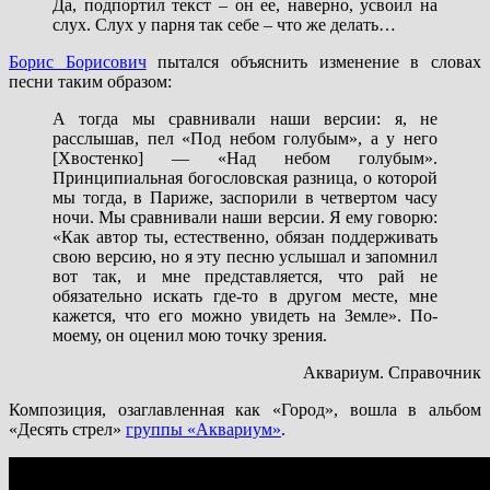
Да, подпортил текст – он ее, наверно, усвоил на
слух. Слух у парня так себе – что же делать…
Борис Борисович
пытался объяснить изменение в словах
песни таким образом:
А тогда мы сравнивали наши версии: я, не
расслышав, пел «Под небом голубым», а у него
[Хвостенко] — «Над небом голубым».
Принципиальная богословская разница, о которой
мы тогда, в Париже, заспорили в четвертом часу
ночи. Мы сравнивали наши версии. Я ему говорю:
«Как автор ты, естественно, обязан поддерживать
свою версию, но я эту песню услышал и запомнил
вот так, и мне представляется, что рай не
обязательно искать где-то в другом месте, мне
кажется, что его можно увидеть на Земле». По-
моему, он оценил мою точку зрения.
Аквариум. Справочник
Композиция, озаглавленная как «Город», вошла в альбом
«Десять стрел»
группы «Аквариум»
.