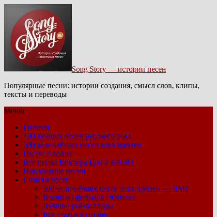
Song Story — истории песен
Популярные песни: истории создания, смысл слов, клипы,
тексты и переводы
Меню
Главная
100 лучших песен русского рока
500 величайших песен всех времен
Песни о войне
Все песни Виктора Цоя и КИНО
Новогодние песни
Списки песен
500 величайших песен всех времен — NME
Песни из фильмов Рязанова
Лучшие рок-баллады
Все статьи о песнях