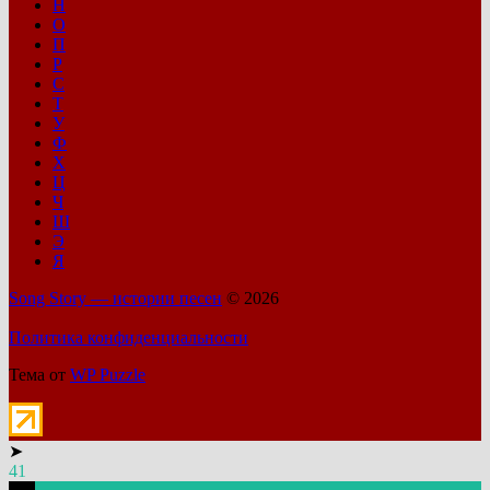
Н
О
П
Р
С
Т
У
Ф
Х
Ц
Ч
Ш
Э
Я
Song Story — истории песен
© 2026
Политика конфиденциальности
Тема от
WP Puzzle
➤
41