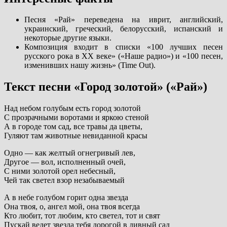
Песня «Рай» переведена на иврит, английский,
украинский, греческий, белорусский, испанский и
некоторые другие языки.
Композиция входит в списки «100 лучших песен
русского рока в ХХ веке» («Наше радио») и «100 песен,
изменивших нашу жизнь» (Time Out).
Текст песни «Город золотой» («Рай»)
Над небом голубым есть город золотой
С прозрачными воротами и яркою стеной
А в городе том сад, все травы да цветы,
Гуляют там животные невиданной красы
Одно — как желтый огнегривый лев,
Другое — вол, исполненный очей,
С ними золотой орел небесный,
Чей так светел взор незабываемый
А в небе голубом горит одна звезда
Она твоя, о, ангел мой, она твоя всегда
Кто любит, тот любим, кто светел, тот и свят
Пускай ведет звезда тебя дорогой в дивный сад