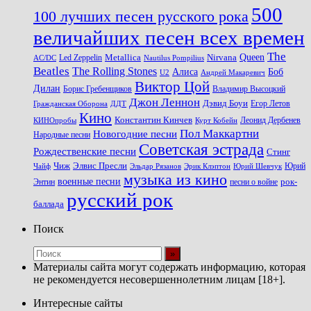
500
100 лучших песен русского рока
величайших песен всех времен
The
Queen
Metallica
Nirvana
Led Zeppelin
Nautilus Pompilius
AC/DC
Beatles
The Rolling Stones
Алиса
Боб
U2
Андрей Макаревич
Виктор Цой
Дилан
Владимир Высоцкий
Борис Гребенщиков
Джон Леннон
Дэвид Боуи
Гражданская Оборона
Егор Летов
ДДТ
Кино
Константин Кинчев
Курт Кобейн
Леонид Дербенев
КИНОпробы
Пол Маккартни
Новогодние песни
Народные песни
Советская эстрада
Рождественские песни
Стинг
Чиж
Элвис Пресли
Эрик Клэптон
Юрий Шевчук
Юрий
Чайф
Эльдар Рязанов
музыка из кино
военные песни
песни о войне
рок-
Энтин
русский рок
баллада
Поиск
Материалы сайта могут содержать информацию, которая
не рекомендуется несовершеннолетним лицам [18+].
Интересные сайты