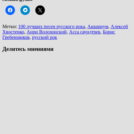
Метки:
100 лучших песен русского рока
,
Аквариум
,
Алексей
Хвостенко
,
Анри Волохонский
,
Асса саундтрек
,
Борис
Гребенщиков
,
русский рок
Делитесь мнениями