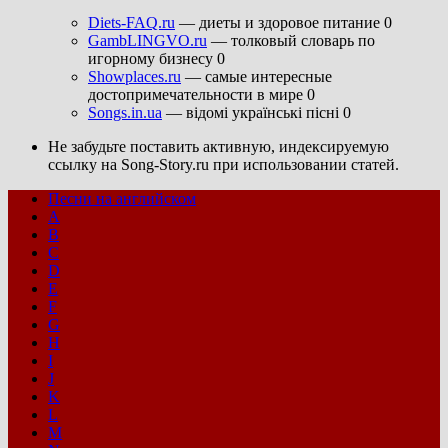
Diets-FAQ.ru
— диеты и здоровое питание 0
GambLINGVO.ru
— толковый словарь по
игорному бизнесу 0
Showplaces.ru
— самые интересные
достопримечательности в мире 0
Songs.in.ua
— відомі українські пісні 0
Не забудьте поставить активную, индексируемую
ссылку на Song-Story.ru при использовании статей.
Песни на английском
A
B
C
D
E
F
G
H
I
J
K
L
M