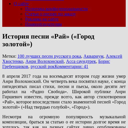
О сайте
Политика конфиденциальности
Статьи о песнях по заказу
Реклама на сайте
Правообладателям
История песни «Рай» («Город
золотой»)
Метки:
100 лучших песен русского рока
,
Аквариум
,
Алексей
Хвостенко
,
Анри Волохонский
,
Асса саундтрек
,
Борис
Гребенщиков
,
русский рок
Комментарии: 41
8 апреля 2017 года на восемьдесят втором году жизни умер
Анри Волохонский. Он четверть века посвятил науке, с конца
пятидесятых писал стихи, песни и пьесы, около десяти лет
работал на «Радио Свобода». Широкой публике Анри
Гиршевич известен, прежде всего, как автор стихотворения
«Рай», которое впоследствии стало знаменитой песней «Город
золотой» («Над твердью голубой», «Город»).
Несмотря на огромную популярность музыкальной
композиции, браться за статью о ее истории долгое время не
хотелось, так как на разных сайтах давно опубликованы