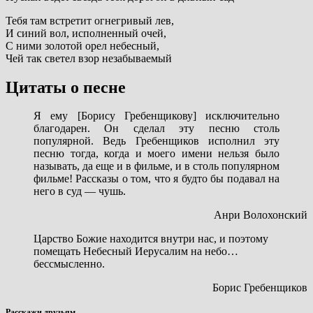
Тебя там встретит огнегривый лев,
И синий вол, исполненный очей,
С ними золотой орел небесный,
Чей так светел взор незабываемый
Цитаты о песне
Я ему [Борису Гребенщикову] исключительно
благодарен. Он сделал эту песню столь
популярной. Ведь Гребенщиков исполнил эту
песню тогда, когда и моего имени нельзя было
называть, да еще и в фильме, и в столь популярном
фильме! Рассказы о том, что я будто бы подавал на
него в суд — чушь.
Анри Волохонский
Царство Божие находится внутри нас, и поэтому
помещать Небесный Иерусалим на небо…
бессмысленно.
Борис Гребенщиков
Расскажи друзьям