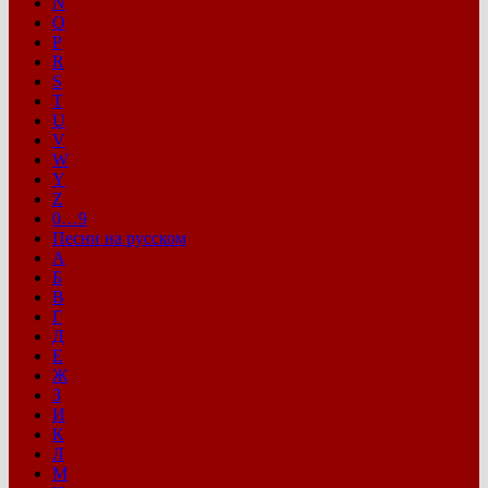
N
O
P
R
S
T
U
V
W
Y
Z
0…9
Песни на русском
А
Б
В
Г
Д
Е
Ж
З
И
К
Л
М