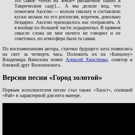
это самое «Небо на земле» [мозаичное панно в
Таврическом саду]… А мы делали вид, что
помогаем Акселю — кололи смальту и составляли
куски мозаик по его росписям, впрочем, довольно
бездарно. Акселю приходилось нас поправлять. А
я вообще по большей части лодырничал. В прямом
смысле слова он мне ничего не говорил и не
советовал, но атмосфера была та самая.
По воспоминаниям автора, строчки будущего хита появились
на свет за четверть часа. Положить их на «Канцону»
Владимира Вавилова помог
Алексей Хвостенко
, соавтор и
близкий друг Волохонского.
Версии песни «Город золотой»
Первым исполнителем песни стал также «Хвост», спевший
«Рай» в характерной для него манере.