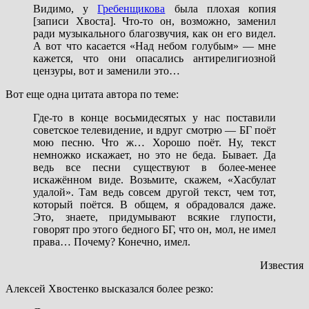
Видимо, у
Гребенщикова
была плохая копия
[записи Хвоста]. Что-то он, возможно, заменил
ради музыкального благозвучия, как он его видел.
А вот что касается «Над небом голубым» — мне
кажется, что они опасались антирелигиозной
цензуры, вот и заменили это…
Вот еще одна цитата автора по теме:
Где-то в конце восьмидесятых у нас поставили
советское телевидение, и вдруг смотрю — БГ поёт
мою песню. Что ж… Хорошо поёт. Ну, текст
немножко искажает, но это не беда. Бывает. Да
ведь все песни существуют в более-менее
искажённом виде. Возьмите, скажем, «Хасбулат
удалой». Там ведь совсем другой текст, чем тот,
который поётся. В общем, я обрадовался даже.
Это, знаете, придумывают всякие глупости,
говорят про этого бедного БГ, что он, мол, не имел
права… Почему? Конечно, имел.
Известия
Алексей Хвостенко высказался более резко: