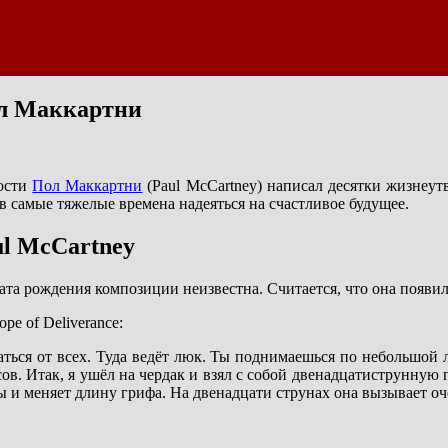
ол Маккартни
ности
Пол Маккартни
(Paul McCartney) написал десятки жизнеут
в самые тяжелые времена надеяться на счастливое будущее.
ul McCartney
дата рождения композиции неизвестна. Считается, что она появил
e of Deliverance:
аться от всех. Туда ведёт люк. Ты поднимаешься по небольшой л
сов. Итак, я ушёл на чердак и взял с собой двенадцатиструнную г
ны и меняет длину грифа. На двенадцати струнах она вызывает о