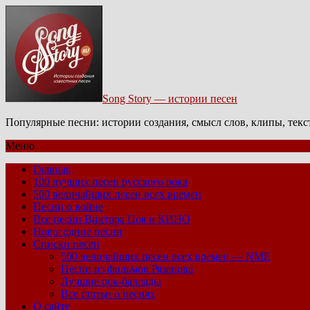
Song Story — истории песен
Популярные песни: истории создания, смысл слов, клипы, тек
Меню
Главная
100 лучших песен русского рока
500 величайших песен всех времен
Песни о войне
Все песни Виктора Цоя и КИНО
Новогодние песни
Списки песен
500 величайших песен всех времен — NME
Песни из фильмов Рязанова
Лучшие рок-баллады
Все статьи о песнях
О сайте