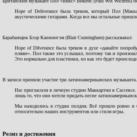
Британский музыкант Пол «Викс» Викенс (Paul Wix Wichens) 
Hope of Deliverance была треком, который Пол [Макк
акустическими гитарами. Когда все мы остальные пришли 
Барабанщик Блэр Каннингэм (Blair Cunningham) рассказывал:
Hope of Dilverance была треком в духе «давайте попроб
пляже». Пол также это услышал, поэтому так и произошло
Это нормально для пластинки, но как это будет происхо
В записи приняли участие три латиноамериканских музыканта.
Нас пригласили в личную студию Маккартни в Сассексе.
лишь то, что они хотели придать песне латиноамериканс
Мы находились в студии полдня. Всё прошло ровно и 
относительно наших инструментов или стиля игры.
Релиз и достижения