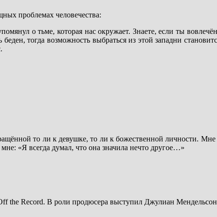
щных проблемах человечества:
упомянул о тьме, которая нас окружает. Знаете, если ты вовлеч
ь беден, тогда возможность выбраться из этой западни становит
.
бращённой то ли к девушке, то ли к божественной личности. Мне
 мне: «Я всегда думал, что она значила нечто другое…»
f the Record. В роли продюсера выступил Джулиан Мендельсон (