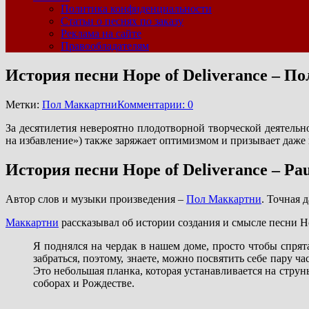
Политика конфиденциальности
Статьи о песнях по заказу
Реклама на сайте
Правообладателям
История песни Hope of Deliverance – П
Метки:
Пол Маккартни
Комментарии: 0
За десятилетия невероятно плодотворной творческой деятель
на избавление») также заряжает оптимизмом и призывает даже 
История песни Hope of Deliverance – Pa
Автор слов и музыки произведения –
Пол Маккартни
. Точная 
Маккартни
рассказывал об истории создания и смысле песни Hop
Я поднялся на чердак в нашем доме, просто чтобы спрят
забраться, поэтому, знаете, можно посвятить себе пару ча
Это небольшая планка, которая устанавливается на стру
соборах и Рождестве.