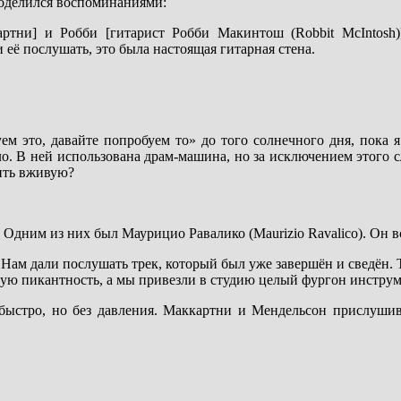
поделился воспоминаниями:
артни] и Робби [гитарист Робби Макинтош (Robbit McIntosh
её послушать, это была настоящая гитарная стена.
уем это, давайте попробуем то» до того солнечного дня, пока я
. В ней использована драм-машина, но за исключением этого сл
дить вживую?
 Одним из них был Маурицио Равалико (Maurizio Ravalico). Он 
 Нам дали послушать трек, который был уже завершён и сведён.
кую пикантность, а мы привезли в студию целый фургон инструм
быстро, но без давления. Маккартни и Мендельсон прислуши