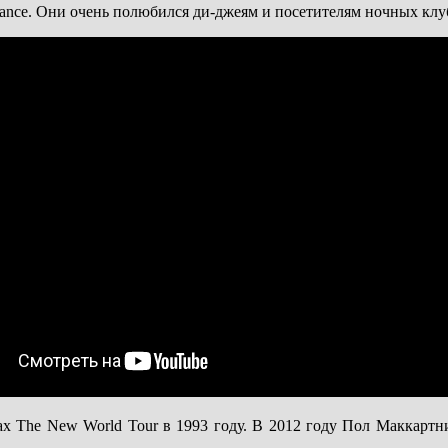
rance. Они очень полюбился ди-джеям и посетителям ночных клу
ах The New World Tour в 1993 году. В 2012 году Пол Маккартни 