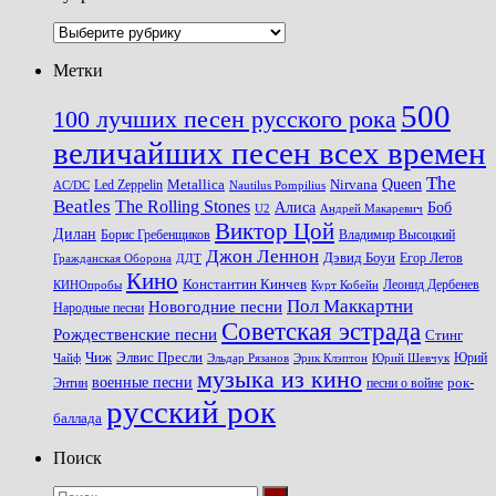
Рубрики
Метки
500
100 лучших песен русского рока
величайших песен всех времен
The
Queen
Metallica
Nirvana
Led Zeppelin
Nautilus Pompilius
AC/DC
Beatles
The Rolling Stones
Алиса
Боб
U2
Андрей Макаревич
Виктор Цой
Дилан
Владимир Высоцкий
Борис Гребенщиков
Джон Леннон
Дэвид Боуи
Гражданская Оборона
Егор Летов
ДДТ
Кино
Константин Кинчев
Курт Кобейн
Леонид Дербенев
КИНОпробы
Пол Маккартни
Новогодние песни
Народные песни
Советская эстрада
Рождественские песни
Стинг
Чиж
Элвис Пресли
Эрик Клэптон
Юрий Шевчук
Юрий
Чайф
Эльдар Рязанов
музыка из кино
военные песни
песни о войне
рок-
Энтин
русский рок
баллада
Поиск