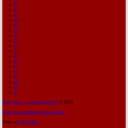
И
К
Л
М
Н
О
П
Р
С
Т
У
Ф
Х
Ц
Ч
Ш
Э
Я
Song Story — истории песен
© 2026
Политика конфиденциальности
Тема от
WP Puzzle