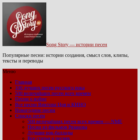
Song Story — истории песен
Популярные песни: истории создания, смысл слов, клипы,
тексты и переводы
Меню
Главная
100 лучших песен русского рока
500 величайших песен всех времен
Песни о войне
Все песни Виктора Цоя и КИНО
Новогодние песни
Списки песен
500 величайших песен всех времен — NME
Песни из фильмов Рязанова
Лучшие рок-баллады
Все статьи о песнях