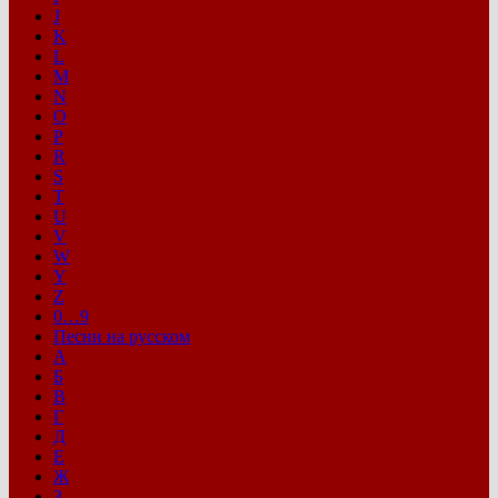
J
K
L
M
N
O
P
R
S
T
U
V
W
Y
Z
0…9
Песни на русском
А
Б
В
Г
Д
Е
Ж
З