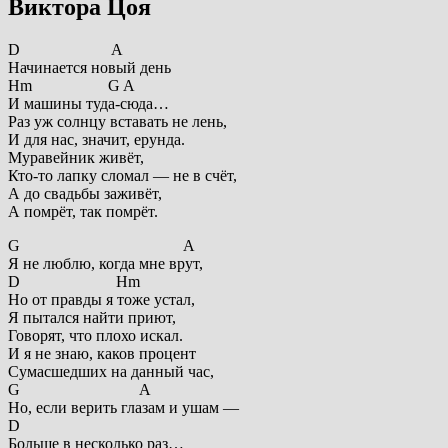
Виктора Цоя
D A
Начинается новый день
Hm G A
И машины туда-сюда…
Раз уж солнцу вставать не лень,
И для нас, значит, ерунда.
Муравейник живёт,
Кто-то лапку сломал — не в счёт,
А до свадьбы заживёт,
А помрёт, так помрёт.
G A
Я не люблю, когда мне врут,
D Hm
Но от правды я тоже устал,
Я пытался найти приют,
Говорят, что плохо искал.
И я не знаю, каков процент
Сумасшедших на данный час,
G A
Но, если верить глазам и ушам —
D
Больше в несколько раз…