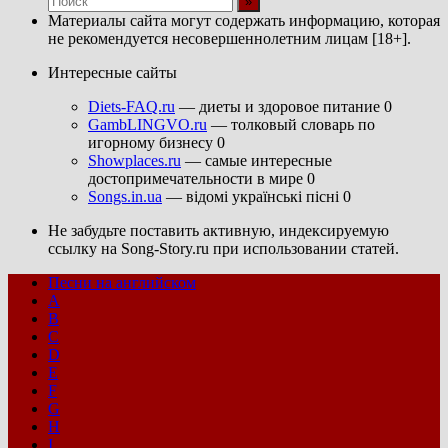
Материалы сайта могут содержать информацию, которая
не рекомендуется несовершеннолетним лицам [18+].
Интересные сайты
Diets-FAQ.ru
— диеты и здоровое питание 0
GambLINGVO.ru
— толковый словарь по
игорному бизнесу 0
Showplaces.ru
— самые интересные
достопримечательности в мире 0
Songs.in.ua
— відомі українські пісні 0
Не забудьте поставить активную, индексируемую
ссылку на Song-Story.ru при использовании статей.
Песни на английском
A
B
C
D
E
F
G
H
I