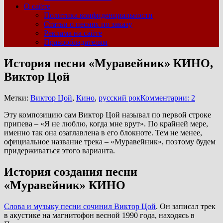
О сайте
Политика конфиденциальности
Статьи о песнях по заказу
Реклама на сайте
Правообладателям
История песни «Муравейник» КИНО,
Виктор Цой
Метки:
Виктор Цой
,
Кино
,
русский рок
Комментарии: 2
Эту композицию сам Виктор Цой называл по первой строке
припева – «Я не люблю, когда мне врут». По крайней мере,
именно так она озаглавлена в его блокноте. Тем не менее,
официальное название трека – «Муравейник», поэтому будем
придерживаться этого варианта.
История создания песни
«Муравейник» КИНО
Слова и музыку песни сочинил Виктор Цой
. Он записал трек
в акустике на магнитофон весной 1990 года, находясь в