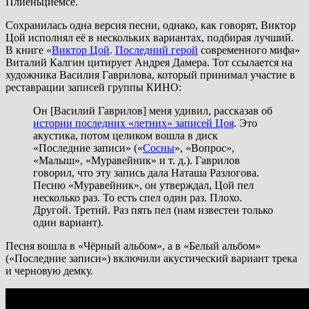
Плиеньциемсе.
Сохранилась одна версия песни, однако, как говорят, Виктор
Цой исполнял её в нескольких вариантах, подбирая лучший.
В книге «
Виктор Цой
.
Последний герой
современного мифа»
Виталий Калгин цитирует Андрея Дамера. Тот ссылается на
художника Василия Гаврилова, который принимал участие в
реставрации записей группы КИНО:
Он [Василий Гаврилов] меня удивил, рассказав об
истории последних «летних» записей Цоя
. Это
акустика, потом целиком вошла в диск
«Последние записи» («
Сосны
», «Вопрос»,
«Малыш», «Муравейник» и т. д.). Гаврилов
говорил, что эту запись дала Наташа Разлогова.
Песню «Муравейник», он утверждал, Цой пел
несколько раз. То есть спел один раз. Плохо.
Другой. Третий. Раз пять пел (нам известен только
один вариант).
Песня вошла в «‎Чёрный альбом», а в «Белый альбом»
(«Последние записи») включили акустический вариант трека
и черновую демку.