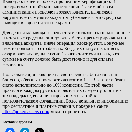
Вывод доступен игрокам, прошедшим верификацию. В
покер-румах это обязательное условие. Таким образом
администрация проверяет возраст клиента, вычисляет
нарушителей с мультиаккаунтом, убеждается, что средства
выводит владелец и это не кража.
Для депозита/вывода разрешается использовать только личные
платежные средства, они должны быть зарегистрированы на
владельца аккаунта, иначе операция блокируется. Бонусные
нужно полностью отработать. Когда их статус неактивен,
оформляют заявку на снятие. Также стоит учитывать, что
суммы на счету должно быть достаточно и для оплаты
комиссий.
Пользователи, играющие на свои средства без активации
бонусов, обязаны проставить депозит в 1 — 3 раза или будет
снято дополнительно до 10% комиссии. По этой части
правила в каждом руме отличаются, их следует уточнить в
техподдержке, если нет отдельных указаний в
пользовательском соглашении. Более детальную информацию
про бесплатные и платные ставки в покере на сайте
https://pokercashers.com/
можно прочитать.
Расскажи друзьям