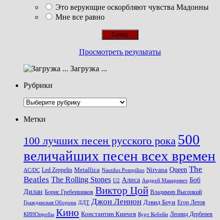
Это верующие оскорбляют чувства Мадонны
Мне все равно
Просмотреть результаты
Загрузка ...
Рубрики
Рубрики
Метки
500
100 лучших песен русского рока
величайших песен всех времен
The
Queen
Metallica
Nirvana
Led Zeppelin
Nautilus Pompilius
AC/DC
Beatles
The Rolling Stones
Алиса
Боб
U2
Андрей Макаревич
Виктор Цой
Дилан
Владимир Высоцкий
Борис Гребенщиков
Джон Леннон
Дэвид Боуи
Гражданская Оборона
Егор Летов
ДДТ
Кино
Константин Кинчев
Курт Кобейн
Леонид Дербенев
КИНОпробы