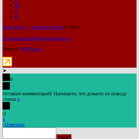
Ш
Э
Я
Song Story — истории песен
© 2026
Политика конфиденциальности
Тема от
WP Puzzle
➤
0
Оставьте комментарий! Напишите, что думаете по поводу
статьи.
x
(
)
x
|
Ответить
Insert