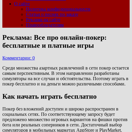
О сайте
Политика конфиденциальности
Статьи о песнях по заказу
Реклама на сайте
Правообладателям
Реклама: Все про онлайн-покер:
бесплатные и платные игры
Комментарии: 0
Среди множества азартных развлечений в сети покер остается
самым перспективным. В этом направлении разработаны
симуляторы на все случаи и обстоятельства. Поэтому играть в
покер бесплатно и на деньги можно различными способами.
Как начать играть бесплатно
Покер без вложений доступен и широко распространен в
социальных сетях. По соответствующему запросу будет
предложено множество игровых вариантов на фишки против
бота или реальных соперников в сети. Достаточный выбор
симуляторов в мобильных маркетах AppStore и PlayMarket.