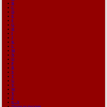
B
C
D
E
F
G
H
I
J
K
L
M
N
O
P
R
S
T
U
V
W
Y
Z
0…9
Песни на русском