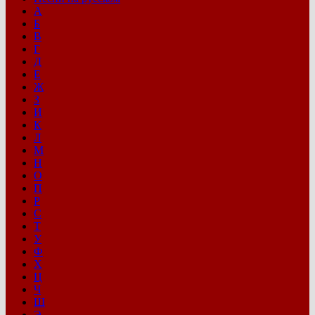
А
Б
В
Г
Д
Е
Ж
З
И
К
Л
М
Н
О
П
Р
С
Т
У
Ф
Х
Ц
Ч
Ш
Э