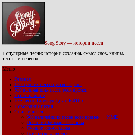
Song Story — истории песен
Популярные песни: истории создания, смысл слов, клипы,
тексты и переводы
Меню
Главная
100 лучших песен русского рока
500 величайших песен всех времен
Песни о войне
Все песни Виктора Цоя и КИНО
Новогодние песни
Списки песен
500 величайших песен всех времен — NME
Песни из фильмов Рязанова
Лучшие рок-баллады
Все статьи о песнях