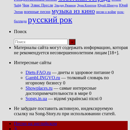
Чиж
Элвис Пресли
Эрик Клэптон
Юрий Шевчук
Юрий
Чайф
Эльдар Рязанов
музыка из кино
военные песни
песни о войне
рок-
Энтин
русский рок
баллада
Поиск
Материалы сайта могут содержать информацию, которая
не рекомендуется несовершеннолетним лицам [18+].
Интересные сайты
Diets-FAQ.ru
— диеты и здоровое питание 0
GambLINGVO.ru
— толковый словарь по
игорному бизнесу 0
Showplaces.ru
— самые интересные
достопримечательности в мире 0
Songs.in.ua
— відомі українські пісні 0
Не забудьте поставить активную, индексируемую
ссылку на Song-Story.ru при использовании статей.
Песни на английском
A