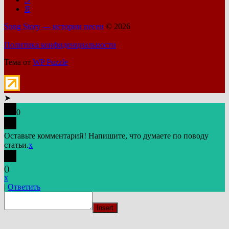
Я
Song Story — истории песен
© 2026
Политика конфиденциальности
Тема от
WP Puzzle
➤
0
Оставьте комментарий! Напишите, что думаете по поводу
статьи.
x
(
)
x
|
Ответить
Insert