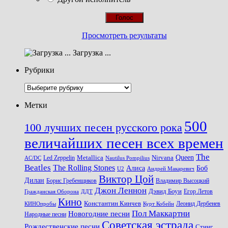
Просмотреть результаты
Загрузка ...
Рубрики
Рубрики
Метки
500
100 лучших песен русского рока
величайших песен всех времен
The
Queen
Metallica
Nirvana
Led Zeppelin
Nautilus Pompilius
AC/DC
Beatles
The Rolling Stones
Алиса
Боб
U2
Андрей Макаревич
Виктор Цой
Дилан
Владимир Высоцкий
Борис Гребенщиков
Джон Леннон
Дэвид Боуи
Гражданская Оборона
Егор Летов
ДДТ
Кино
Константин Кинчев
Курт Кобейн
Леонид Дербенев
КИНОпробы
Пол Маккартни
Новогодние песни
Народные песни
Советская эстрада
Рождественские песни
Стинг