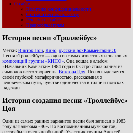
О сайте
Политика конфиденциальности
Статьи о песнях по заказу
Реклама на сайте
Правообладателям
История песни «Троллейбус»
Метки:
Виктор Цой
,
Кино
,
русский рок
Комментарии: 0
Песня «Троллейбус» — одна из самых известных и знаковых
композиций группы «КИНО»
. Она вошла в альбом
«Начальник Камчатки» 1984 года и быстро стала одним из
символов всего творчества
Виктора Цоя
. Песня выделяется
своей глубокой метафоричностью, рассказывая о
человеческом пути, чувстве одиночества в толпе и поисках
надежды.
История создания песни «Троллейбус»
Цоя
Один из самых ранних вариантов песни был записан в 1983
году для альбома «46». По воспоминаниям музыкантов,
сессия была очень необычной. Участник группы Алексей