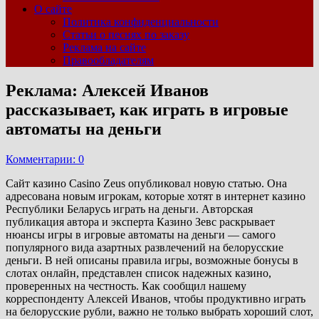
О сайте
Политика конфиденциальности
Статьи о песнях по заказу
Реклама на сайте
Правообладателям
Реклама: Aлексей Иванов
рассказывает, как играть в игровые
автоматы на деньги
Комментарии: 0
Сайт казино Casino Zeus опубликовал новую статью. Она
адресована новым игрокам, которые хотят в интернет казино
Республики Беларусь играть на деньги. Авторская
публикация автора и эксперта Казино Зевс раскрывает
нюансы игры в игровые автоматы на деньги — самого
популярного вида азартных развлечений на белорусские
деньги. В ней описаны правила игры, возможные бонусы в
слотах онлайн, представлен список надежных казино,
проверенных на честность. Как сообщил нашему
корреспонденту Алексей Иванов, чтобы продуктивно играть
на белорусские рубли, важно не только выбрать хороший слот,