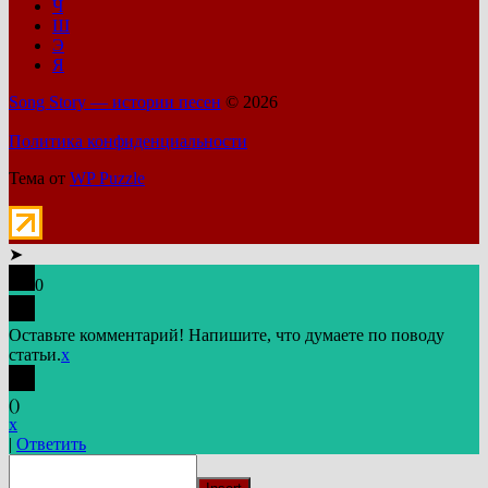
Ч
Ш
Э
Я
Song Story — истории песен
© 2026
Политика конфиденциальности
Тема от
WP Puzzle
➤
0
Оставьте комментарий! Напишите, что думаете по поводу
статьи.
x
(
)
x
|
Ответить