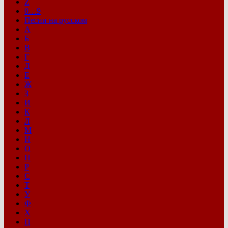
Z
0…9
Песни на русском
А
Б
В
Г
Д
Е
Ж
З
И
К
Л
М
Н
О
П
Р
С
Т
У
Ф
Х
Ц