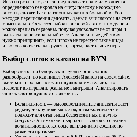
Игра на реальные деньги предполагает наличие у клиента
определенного банкролла на счету, поэтому необходимо
внести депозит. В лицензионных казино большой выбор
методов перечисления депозита. Деньги зачисляются на счет
моментально. Остается выбрать игровой автомат по душе и
можно вращать барабаны, получая удовольствие от игры и
выплаты на персональный счет. Аналогичные действия
нужно предпринять, если игрока интересуют такие виды
игрового контента как рулетка, карты, настольные игры.
Выбор слотов в казино на BYN
Выбор слотов на белорусские рубли чрезвычайно
разнообразен, но как пишет Алексей Иванов на своем сайте,
выбирать игровые автоматы нужно внимательно, что
позволит выигрывать реальные выигрыши. Анализировать
список слотов нужно с оглядкой на:
Волатильность — высоковолатильные аппараты дают
редкие, но крупные выплаты, низковолатильные
подходят для отыгрыша бездепозитных и других
бонусов. Оптимальный вариант — слоты со средней
волатильностью, которые выплачивают средние по
размерам призовые.
Уровень отдачи — хороший RTP считается от 95 % и