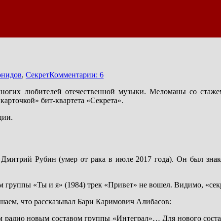
онидов
,
Секрет
Комментарии: 6
ногих любителей отечественной музыки. Меломаны со стажем
карточкой» бит-квартета «Секрета».
ции.
 Дмитрий Рубин (умер от рака в июле 2017 года). Он был зн
группы «Ты и я» (1984) трек «Привет» не вошел. Видимо, «секр
шаем, что рассказывал Бари Каримович Алибасов:
м радио новым составом группы «Интеграл»… Для нового состав