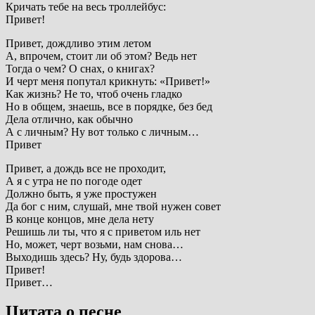
Кричать тебе на весь троллейбус:
Привет!
Привет, дождливо этим летом
А, впрочем, стоит ли об этом? Ведь нет
Тогда о чем? О снах, о книгах?
И черт меня попутал крикнуть: «Привет!»
Как жизнь? Не то, чтоб очень гладко
Но в общем, знаешь, все в порядке, без бед
Дела отлично, как обычно
А с личным? Ну вот только с личным…
Привет
Привет, а дождь все не проходит,
А я с утра не по погоде одет
Должно быть, я уже простужен
Да бог с ним, слушай, мне твой нужен совет
В конце концов, мне дела нету
Решишь ли ты, что я с приветом иль нет
Но, может, черт возьми, нам снова…
Выходишь здесь? Ну, будь здорова…
Привет!
Привет…
Цитата о песне