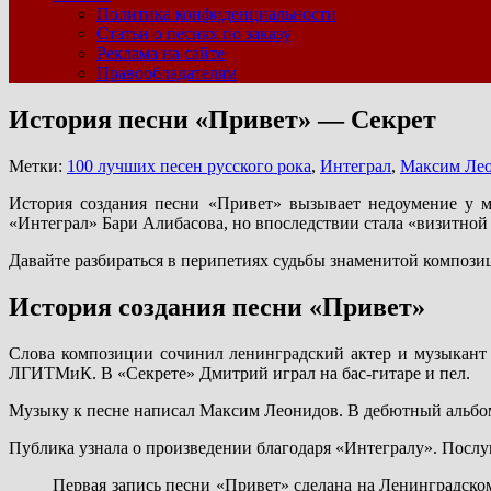
Политика конфиденциальности
Статьи о песнях по заказу
Реклама на сайте
Правообладателям
История песни «Привет» — Секрет
Метки:
100 лучших песен русского рока
,
Интеграл
,
Максим Ле
История создания песни «Привет» вызывает недоумение у м
«Интеграл» Бари Алибасова, но впоследствии стала «визитной 
Давайте разбираться в перипетиях судьбы знаменитой компози
История создания песни «Привет»
Слова композиции сочинил ленинградский актер и музыкант
ЛГИТМиК. В «Секрете» Дмитрий играл на бас-гитаре и пел.
Музыку к песне написал Максим Леонидов. В дебютный альбом 
Публика узнала о произведении благодаря «Интегралу». Послу
Первая запись песни «Привет» сделана на Ленинградско