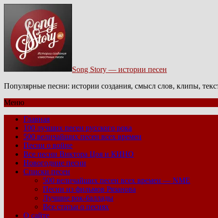
Song Story — истории песен
Популярные песни: истории создания, смысл слов, клипы, тек
Меню
Главная
100 лучших песен русского рока
500 величайших песен всех времен
Песни о войне
Все песни Виктора Цоя и КИНО
Новогодние песни
Списки песен
500 величайших песен всех времен — NME
Песни из фильмов Рязанова
Лучшие рок-баллады
Все статьи о песнях
О сайте