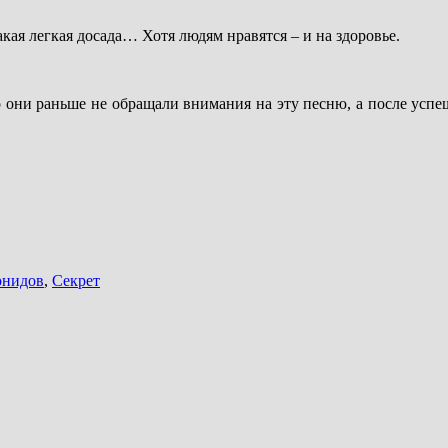
акая легкая досада… Хотя людям нравятся – и на здоровье.
о они раньше не обращали внимания на эту песню, а после успе
онидов
,
Секрет