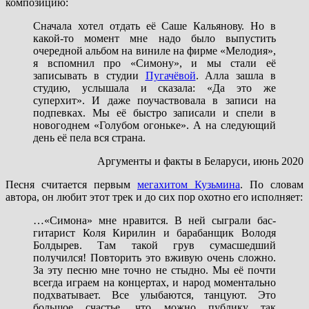
композицию:
Сначала хотел отдать её Саше Кальянову. Но в
какой-то момент мне надо было выпустить
очередной альбом на виниле на фирме «Мелодия»,
я вспомнил про «Симону», и мы стали её
записывать в студии
Пугачёвой
. Алла зашла в
студию, услышала и сказала: «Да это же
суперхит». И даже поучаствовала в записи на
подпевках. Мы её быстро записали и спели в
новогоднем «Голубом огоньке». А на следующий
день её пела вся страна.
Аргументы и факты в Беларуси, июнь 2020
Песня считается первым
мегахитом Кузьмина
. По словам
автора, он любит этот трек и до сих пор охотно его исполняет:
…«Симона» мне нравится. В ней сыграли бас-
гитарист Коля Кирилин и барабанщик Володя
Болдырев. Там такой грув сумасшедший
получился! Повторить это вживую очень сложно.
За эту песню мне точно не стыдно. Мы её почти
всегда играем на концертах, и народ моментально
подхватывает. Все улыбаются, танцуют. Это
большое счастье, что можно публику так