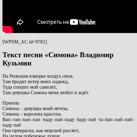
[WPSM_AC id=9781]
Текст песни «Симона» Владимир
Кузьмин
На Рижском взморье воздух свеж,
Там бродит ветер моих надежд,
Туда спешит мой самолёт,
Там девушка Симона меня любит и ждёт.
Припев:
Симона – девушка моей мечты,
Симона – королева красоты.
Вап–тап–пап–пап паду–паб–паду баду–паб та–бап–паб–паб–
паду паб
Она прекрасна, как морской рассвет,
На целом побережье лучше