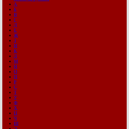
А
Б
В
Г
Д
Е
Ж
З
И
К
Л
М
Н
О
П
Р
С
Т
У
Ф
Х
Ц
Ч
Ш
Э