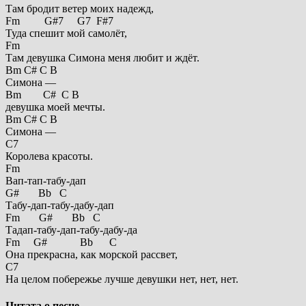
Там бродит ветер моих надежд,
Fm G#7 G7 F#7
Туда спешит мой самолёт,
Fm
Там девушка Симона меня любит и ждёт.
Bm C# C B
Симона —
Bm C# C B
девушка моей мечты.
Bm C# C B
Симона —
C7
Королева красоты.
Fm
Вап-тап-табу-дап
G# Bb С
Табу-дап-табу-дабу-дап
Fm G# Bb С
Тадап-табу-дап-табу-дабу-да
Fm G# Bb С
Она прекрасна, как морской рассвет,
C7
На целом побережье лучше девушки нет, нет, нет.
Цитата о песне