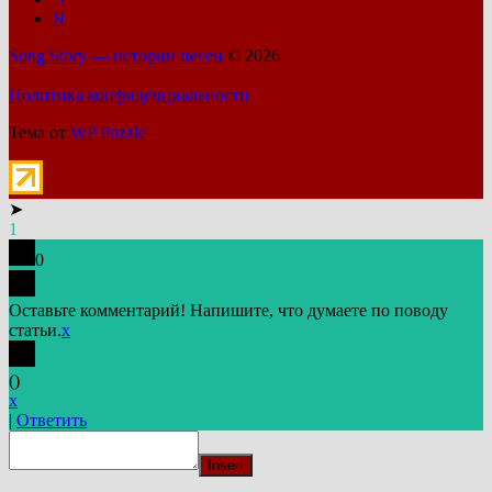
Я
Song Story — истории песен
© 2026
Политика конфиденциальности
Тема от
WP Puzzle
➤
1
0
Оставьте комментарий! Напишите, что думаете по поводу
статьи.
x
(
)
x
|
Ответить
Insert