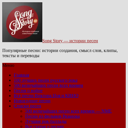
Song Story — истории песен
Популярные песни: истории создания, смысл слов, клипы,
тексты и переводы
Меню
Главная
100 лучших песен русского рока
500 величайших песен всех времен
Песни о войне
Все песни Виктора Цоя и КИНО
Новогодние песни
Списки песен
500 величайших песен всех времен — NME
Песни из фильмов Рязанова
Лучшие рок-баллады
Все статьи о песнях