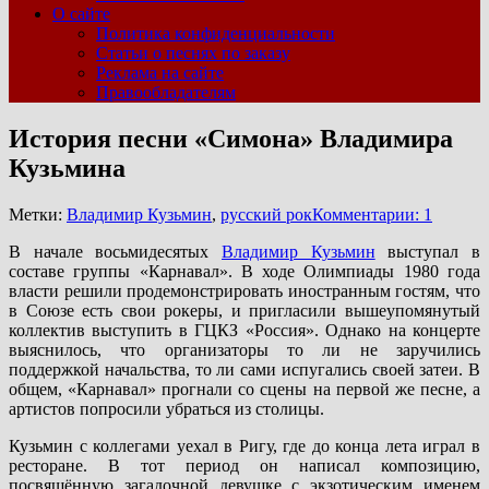
О сайте
Политика конфиденциальности
Статьи о песнях по заказу
Реклама на сайте
Правообладателям
История песни «Симона» Владимира
Кузьмина
Метки:
Владимир Кузьмин
,
русский рок
Комментарии: 1
В начале восьмидесятых
Владимир Кузьмин
выступал в
составе группы «Карнавал». В ходе Олимпиады 1980 года
власти решили продемонстрировать иностранным гостям, что
в Союзе есть свои рокеры, и пригласили вышеупомянутый
коллектив выступить в ГЦКЗ «Россия». Однако на концерте
выяснилось, что организаторы то ли не заручились
поддержкой начальства, то ли сами испугались своей затеи. В
общем, «Карнавал» прогнали со сцены на первой же песне, а
артистов попросили убраться из столицы.
Кузьмин с коллегами уехал в Ригу, где до конца лета играл в
ресторане. В тот период он написал композицию,
посвящённую загадочной девушке с экзотическим именем