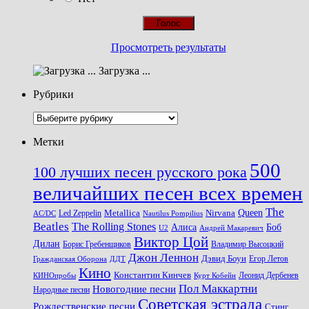
Просмотреть результаты
Загрузка ...
Рубрики
Рубрики
Метки
500
100 лучших песен русского рока
величайших песен всех времен
The
Queen
Metallica
Nirvana
Led Zeppelin
Nautilus Pompilius
AC/DC
Beatles
The Rolling Stones
Алиса
Боб
U2
Андрей Макаревич
Виктор Цой
Дилан
Владимир Высоцкий
Борис Гребенщиков
Джон Леннон
Дэвид Боуи
Гражданская Оборона
Егор Летов
ДДТ
Кино
Константин Кинчев
Курт Кобейн
Леонид Дербенев
КИНОпробы
Пол Маккартни
Новогодние песни
Народные песни
Советская эстрада
Рождественские песни
Стинг