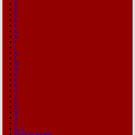
B
C
D
E
F
G
H
I
J
K
L
M
N
O
P
R
S
T
U
V
W
Y
Z
0…9
Песни на русском