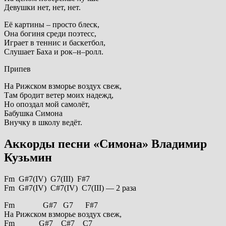
Девушки нет, нет, нет.
Её картины – просто блеск,
Она богиня среди поэтесс,
Играет в теннис и баскетбол,
Слушает Баха и рок–н–ролл.
Припев
На Рижском взморье воздух свеж,
Там бродит ветер моих надежд,
Но опоздал мой самолёт,
Бабушка Симона
Внучку в школу ведёт.
Аккорды песни «Симона» Владимир
Кузьмин
Fm G#7(IV) G7(III) F#7
Fm G#7(IV) C#7(IV) C7(III) — 2 раза
Fm G#7 G7 F#7
На Рижском взморье воздух свеж,
Fm G#7 C#7 C7