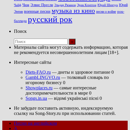
Чиж
Элвис Пресли
Эрик Клэптон
Юрий Шевчук
Юрий
Чайф
Эльдар Рязанов
музыка из кино
военные песни
песни о войне
рок-
Энтин
русский рок
баллада
Поиск
Материалы сайта могут содержать информацию, которая
не рекомендуется несовершеннолетним лицам [18+].
Интересные сайты
Diets-FAQ.ru
— диеты и здоровое питание 0
GambLINGVO.ru
— толковый словарь по
игорному бизнесу 0
Showplaces.ru
— самые интересные
достопримечательности в мире 0
Songs.in.ua
— відомі українські пісні 0
Не забудьте поставить активную, индексируемую
ссылку на Song-Story.ru при использовании статей.
Песни на английском
A