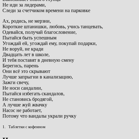
Не иди за лидерами,
Следи за счетчиком времени на парковке
Ах, родись, не мерзни,
Короткие штанишки, любовь, учись танцевать,
Одевайся, получай благословение,
Пытайся быть успешным
Угождай ей, угождай ему, покупай подарки,
Не воруй, не кради
Двадцать лет в школе,
И тебя поставят в дневную смену
Берегись, парень
Они всё это скрывают
Лучше запрыгни в канализацию,
Зажги свечу,
Не носи сандалии,
Пытайся избегать скандалов,
Не становись бродягой,
А лучше жуй жвачку
Насос не работает,
Потому что вандалы украли ручку
1. Таблетки с кофеином