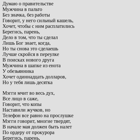
Думаю о правительстве
Мужчина в пальто
Без значка, без работы
Говорит, у него сильный кашель,
Хочет, чтобы с ним расплатились
Берегись, парень,
Дело в том, что ты сделал
Лишь Бог знает, когда,
Но ты снова это сделаешь
Лучше скройся в переулке
В поисках нового друга
Мужчина в шапке из енота
У обезьянника
Хочет одиннадцать долларов,
Но у тебя лишь десятка
Мэгги мчит во весь дух,
Все лицо в саже,
Говорит, что копы
Наставили жучков, но
Телефон все равно на прослушке
Мэгги говорит, многие твердят,
В начале мая должен быть налет
По ордеру от прокурора
Берегись, парень,