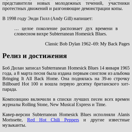
представители новых молодежных течений, участники
протестных движений и разгоняющие демонстрации копы.
В 1998 году Энди Гилл (Andy Gill) напишет:
… целое поколение распознает дух времени в
словесном вихре Subterranean Homesick Blues.
Classic Bob Dylan 1962–69: My Back Pages
Релиз и достижения
Боб Дилан записал Subterranean Homesick Blues 14 января 1965
года, а 8 марта песня была издана первым синглом из альбома
Bringing It All Back Home. Она поднялась на 39-ю строчку
Billboard Hot 100 и вошла первую десятку британского хит-
парада.
Композицию включили в списки лучших песен всех времен
журналы Rolling Stone, New Musical Express и Time.
Кавер-версии Subterranean Homesick Blues исполняли Alanis
Morissette,
Red Hot Chili Peppers
и другие известные
музыканты.