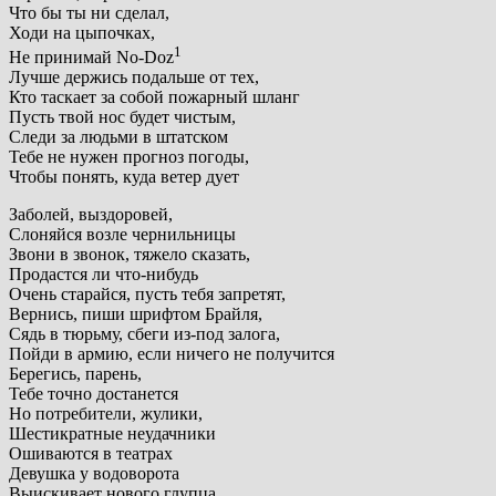
Что бы ты ни сделал,
Ходи на цыпочках,
1
Не принимай No-Doz
Лучше держись подальше от тех,
Кто таскает за собой пожарный шланг
Пусть твой нос будет чистым,
Следи за людьми в штатском
Тебе не нужен прогноз погоды,
Чтобы понять, куда ветер дует
Заболей, выздоровей,
Слоняйся возле чернильницы
Звони в звонок, тяжело сказать,
Продастся ли что-нибудь
Очень старайся, пусть тебя запретят,
Вернись, пиши шрифтом Брайля,
Сядь в тюрьму, сбеги из-под залога,
Пойди в армию, если ничего не получится
Берегись, парень,
Тебе точно достанется
Но потребители, жулики,
Шестикратные неудачники
Ошиваются в театрах
Девушка у водоворота
Выискивает нового глупца