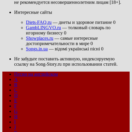
не рекомендуется несовершеннолетним лицам [18+].
Интересные сайты
Diets-FAQ.ru
— диеты и здоровое питание 0
GambLINGVO.ru
— толковый словарь по
игорному бизнесу 0
Showplaces.ru
— самые интересные
достопримечательности в мире 0
Songs.in.ua
— відомі українські пісні 0
Не забудьте поставить активную, индексируемую
ссылку на Song-Story.ru при использовании статей.
Песни на английском
A
B
C
D
E
F
G
H
I
J