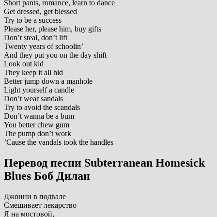
Short pants, romance, learn to dance
Get dressed, get blessed
Try to be a success
Please her, please him, buy gifts
Don’t steal, don’t lift
Twenty years of schoolin’
And they put you on the day shift
Look out kid
They keep it all hid
Better jump down a manhole
Light yourself a candle
Don’t wear sandals
Try to avoid the scandals
Don’t wanna be a bum
You better chew gum
The pump don’t work
’Cause the vandals took the handles
Перевод песни Subterranean Homesick
Blues Боб Дилан
Джонни в подвале
Смешивает лекарство
Я на мостовой,