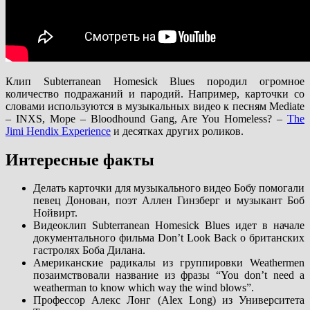
Клип Subterranean Homesick Blues породил огромное
количество подражаний и пародий. Например, карточки со
словами используются в музыкальных видео к песням Mediate
– INXS, Mope – Bloodhound Gang, Are You Homeless? –
The
Jimi Hendix Experience
и десятках других роликов.
Интересные факты
Делать карточки для музыкального видео Бобу помогали
певец Донован, поэт Аллен Гинзберг и музыкант Боб
Нойвирт.
Видеоклип Subterranean Homesick Blues идет в начале
документального фильма Don’t Look Back о британских
гастролях Боба Дилана.
Американские радикалы из группировки Weathermen
позаимствовали название из фразы “You don’t need a
weatherman to know which way the wind blows”.
Профессор Алекс Лонг (Alex Long) из Университета