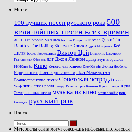
Метки
500
100 лучших песен русского рока
величайших песен всех времен
The
Queen
Metallica
Nirvana
Led Zeppelin
Nautilus Pompilius
AC/DC
Beatles
The Rolling Stones
Алиса
Боб
U2
Андрей Макаревич
Виктор Цой
Дилан
Владимир Высоцкий
Борис Гребенщиков
Джон Леннон
Дэвид Боуи
Гражданская Оборона
Егор Летов
ДДТ
Кино
Константин Кинчев
Курт Кобейн
Леонид Дербенев
КИНОпробы
Пол Маккартни
Новогодние песни
Народные песни
Советская эстрада
Рождественские песни
Стинг
Чиж
Элвис Пресли
Эрик Клэптон
Юрий Шевчук
Юрий
Чайф
Эльдар Рязанов
музыка из кино
военные песни
песни о войне
рок-
Энтин
русский рок
баллада
Поиск
Материалы сайта могут содержать информацию, которая