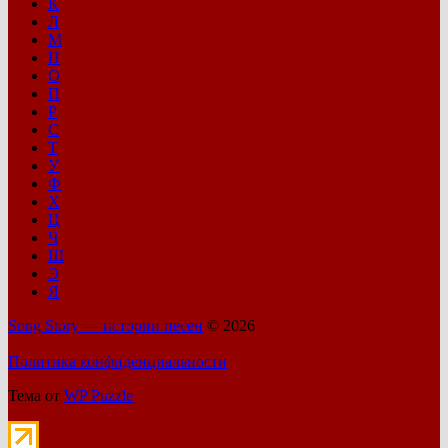
К
Л
М
Н
О
П
Р
С
Т
У
Ф
Х
Ц
Ч
Ш
Э
Я
Song Story — истории песен
© 2026
Политика конфиденциальности
Тема от
WP Puzzle