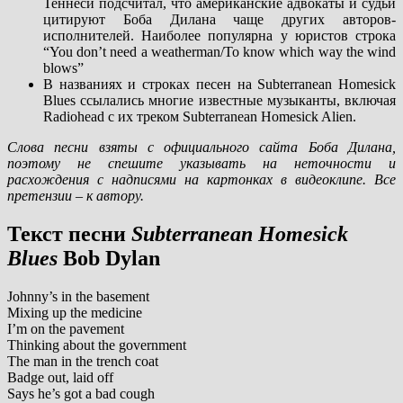
Теннеси подсчитал, что американские адвокаты и судьи
цитируют Боба Дилана чаще других авторов-
исполнителей. Наиболее популярна у юристов строка
“You don’t need a weatherman/To know which way the wind
blows”
В названиях и строках песен на Subterranean Homesick
Blues ссылались многие известные музыканты, включая
Radiohead с их треком Subterranean Homesick Alien.
Слова песни взяты с официального сайта Боба Дилана,
поэтому не спешите указывать на неточности и
расхождения с надписями на картонках в видеоклипе. Все
претензии – к автору.
Текст песни
Subterranean Homesick
Blues
Bob Dylan
Johnny’s in the basement
Mixing up the medicine
I’m on the pavement
Thinking about the government
The man in the trench coat
Badge out, laid off
Says he’s got a bad cough