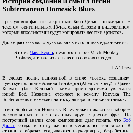
История создания и смысл песни
Subterranean Homesick Blues
Трек удивил фанатов и критиков Боба Дилана неожиданным
текстом, оригинальным 18-тактовым блюзом и видеоклипом,
который впоследствии будут копировать десятки артистов.
Дилан рассказывал о музыкальных источниках вдохновения:
Это из
Чака Берри
, немного из Too Much Monkey
Business, а также из скат-песен сороковых годов.
LA Times
В словах песни, написанной в стиле «потока сознания»,
чувствует влияние Аллена Гинзберга (Allen Ginsberg) и Джека
Керуака (Jack Kerouac), чьими произведениями увлекался
юный Боб. Название отсылает к роману Керуака The
Subterraneans и намекает на тоску автора по эпохе битников.
Текст Subterranean Homesick Blues может показаться набором
малопонятных и не связанных друг с другом фраз. Но
построчный анализ слов композиции дает понять, что
Боб
Дилан
создал картину жизни в мегаполисе той эпохи. В
странных образах угадываются наркодилеры, безработные,