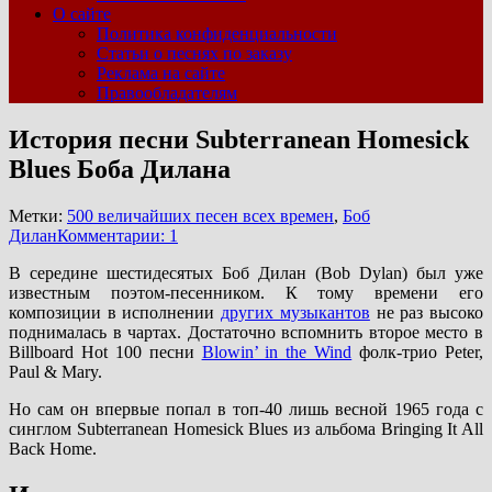
О сайте
Политика конфиденциальности
Статьи о песнях по заказу
Реклама на сайте
Правообладателям
История песни Subterranean Homesick
Blues Боба Дилана
Метки:
500 величайших песен всех времен
,
Боб
Дилан
Комментарии: 1
В середине шестидесятых Боб Дилан (Bob Dylan) был уже
известным поэтом-песенником. К тому времени его
композиции в исполнении
других музыкантов
не раз высоко
поднималась в чартах. Достаточно вспомнить второе место в
Billboard Hot 100 песни
Blowin’ in the Wind
фолк-трио Peter,
Paul & Mary.
Но сам он впервые попал в топ-40 лишь весной 1965 года с
синглом Subterranean Homesick Blues из альбома Bringing It All
Back Home.