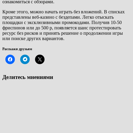
ознакомиться с обзорами.
Кроме этого, можно начать играть без вложений. В списках
представлены веб-казино с бездепами. Легко отыскать
площадки с эксклюзивными промокодами. Получив 10-50
фриспинов или до 500 р, появляется шанс протестировать
ресурс без рисков и принять решение о продолжении игры
или поиске других вариантов.
Расскажи друзьям
Делитесь мнениями