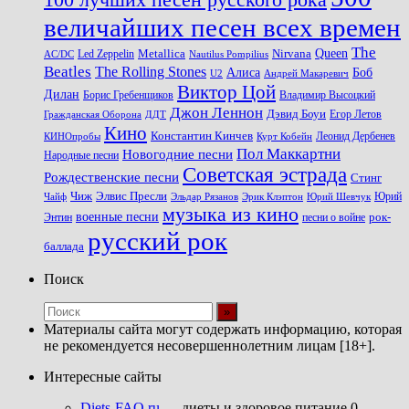
величайших песен всех времен
The
Queen
Metallica
Nirvana
Led Zeppelin
Nautilus Pompilius
AC/DC
Beatles
The Rolling Stones
Алиса
Боб
U2
Андрей Макаревич
Виктор Цой
Дилан
Владимир Высоцкий
Борис Гребенщиков
Джон Леннон
Дэвид Боуи
Гражданская Оборона
Егор Летов
ДДТ
Кино
Константин Кинчев
Курт Кобейн
Леонид Дербенев
КИНОпробы
Пол Маккартни
Новогодние песни
Народные песни
Советская эстрада
Рождественские песни
Стинг
Чиж
Элвис Пресли
Эрик Клэптон
Юрий Шевчук
Юрий
Чайф
Эльдар Рязанов
музыка из кино
военные песни
песни о войне
рок-
Энтин
русский рок
баллада
Поиск
Материалы сайта могут содержать информацию, которая
не рекомендуется несовершеннолетним лицам [18+].
Интересные сайты
Diets-FAQ.ru
— диеты и здоровое питание 0