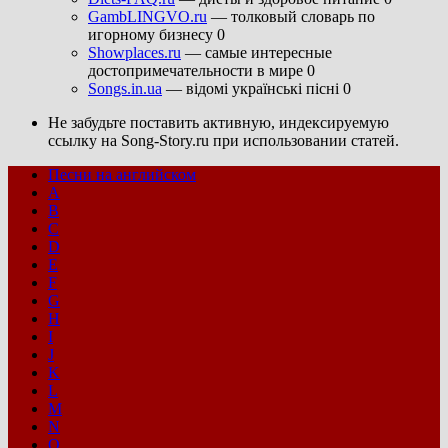
GambLINGVO.ru
— толковый словарь по
игорному бизнесу 0
Showplaces.ru
— самые интересные
достопримечательности в мире 0
Songs.in.ua
— відомі українські пісні 0
Не забудьте поставить активную, индексируемую
ссылку на Song-Story.ru при использовании статей.
Песни на английском
A
B
C
D
E
F
G
H
I
J
K
L
M
N
O