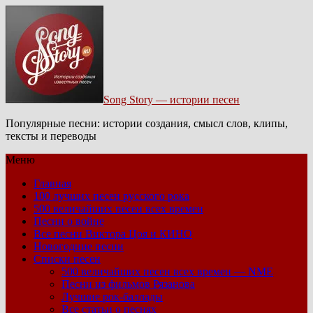
Song Story — истории песен
Популярные песни: истории создания, смысл слов, клипы,
тексты и переводы
Меню
Главная
100 лучших песен русского рока
500 величайших песен всех времен
Песни о войне
Все песни Виктора Цоя и КИНО
Новогодние песни
Списки песен
500 величайших песен всех времен — NME
Песни из фильмов Рязанова
Лучшие рок-баллады
Все статьи о песнях