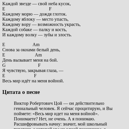
Каждой звезде — свой неба кусок,
E F
Каждому морю — дождя глоток.
Каждому яблоку — место упасть,
Каждому вору — возможность украсть,
Каждой собаке — палку и кость,
И каждому волку — зубы и злость.
E Am
Снова за окнами белый день,
E Am
День вызывает меня на бой.
G F
Я чувствую, закрывая глаза, —
E F
Весь мир идёт на меня войной.
Цитата о песне
Виктор Робертович Цой — он действительно
гениальный человек. Я сейчас процитирую, и Вы
поймете: «Весь мир идет на меня войной».
Понимаете? Нет, не очень. А я понимаю.
Расшифровывать начну: значит, мой школьный