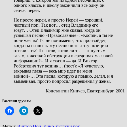
товарищ, с которой мы из одной песочницы, с
одного класса, и школу закончили все одну, он
сейчас иерей.
Не просто иерей, а просто Иерей — хороший,
честный поп. Так вот… отец Владимир его
зовут… Отец Владимир мне сказал, когда он
услышал песню «Православные»: «Костян, а ты не
понимаешь? Ты не понимаешь, что произойдет,
когда ты начнешь эту песню петь и эту позицию
отстаивать? Ты готов, готов ли ты — к пустым
залам, к жесткой обструкции в средствах массовой
информации?». И я сказал — да. И Виктор
Робертович тут возник… (поет): «Я чувствую,
закрывая глаза — весь мир идет на меня
войной»… Эта песня, которую я помню, делал, и я
вымаливал, просто попросил разрешения у жены.
Константин Кинчев, Екатеринбург, 2001
Расскажи друзьям
Метки:
Виктор Цой
,
Кино
,
русский рок