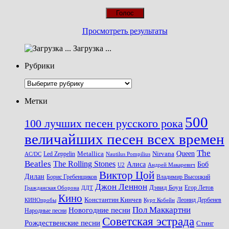
Просмотреть результаты
Загрузка ...
Рубрики
Рубрики
Метки
500
100 лучших песен русского рока
величайших песен всех времен
The
Queen
Metallica
Nirvana
Led Zeppelin
Nautilus Pompilius
AC/DC
Beatles
The Rolling Stones
Алиса
Боб
U2
Андрей Макаревич
Виктор Цой
Дилан
Владимир Высоцкий
Борис Гребенщиков
Джон Леннон
Дэвид Боуи
Гражданская Оборона
Егор Летов
ДДТ
Кино
Константин Кинчев
Курт Кобейн
Леонид Дербенев
КИНОпробы
Пол Маккартни
Новогодние песни
Народные песни
Советская эстрада
Рождественские песни
Стинг