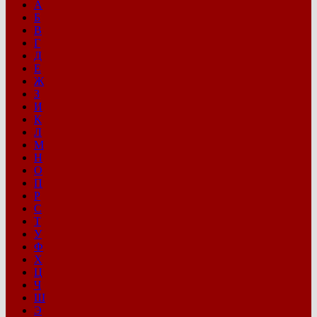
А
Б
В
Г
Д
Е
Ж
З
И
К
Л
М
Н
О
П
Р
С
Т
У
Ф
Х
Ц
Ч
Ш
Э