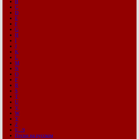
B
C
D
E
F
G
H
I
J
K
L
M
N
O
P
R
S
T
U
V
W
Y
Z
0…9
Песни на русском