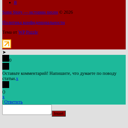
Я
Song Story — истории песен
© 2026
Политика конфиденциальности
Тема от
WP Puzzle
➤
0
Оставьте комментарий! Напишите, что думаете по поводу
статьи.
x
(
)
x
|
Ответить
Insert