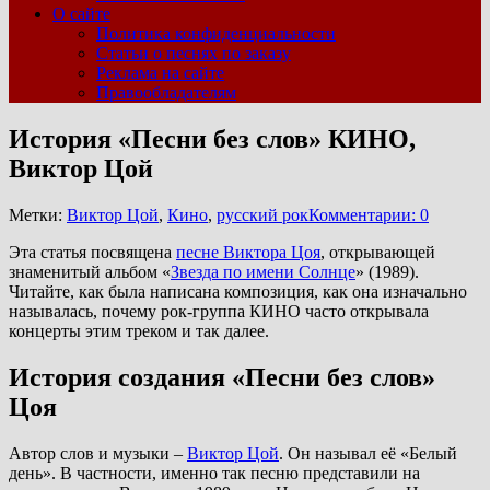
О сайте
Политика конфиденциальности
Статьи о песнях по заказу
Реклама на сайте
Правообладателям
История «Песни без слов» КИНО,
Виктор Цой
Метки:
Виктор Цой
,
Кино
,
русский рок
Комментарии: 0
Эта статья посвящена
песне Виктора Цоя
, открывающей
знаменитый альбом «
Звезда по имени Солнце
» (1989).
Читайте, как была написана композиция, как она изначально
называлась, почему рок-группа КИНО часто открывала
концерты этим треком и так далее.
История создания «Песни без слов»
Цоя
Автор слов и музыки –
Виктор Цой
. Он называл её «Белый
день». В частности, именно так песню представили на