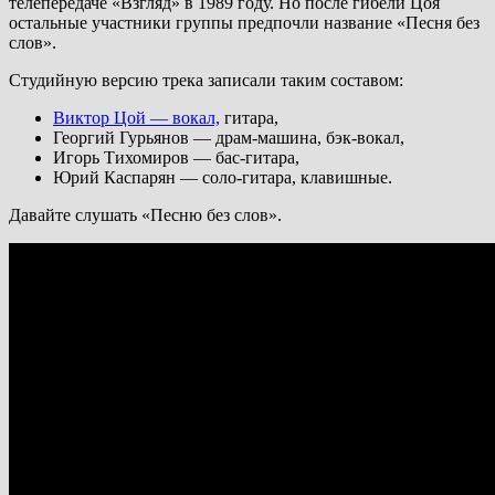
телепередаче «Взгляд» в 1989 году. Но после гибели Цоя
остальные участники группы предпочли название «Песня без
слов».
Студийную версию трека записали таким составом:
Виктор Цой — вокал,
гитара,
Георгий Гурьянов — драм-машина, бэк-вокал,
Игорь Тихомиров — бас-гитара,
Юрий Каспарян — соло-гитара, клавишные.
Давайте слушать «Песню без слов».