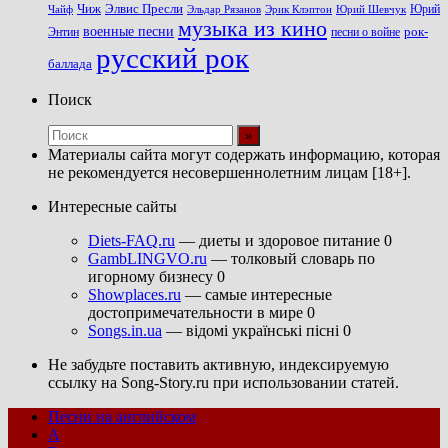
Чиж
Элвис Пресли
Эрик Клэптон
Юрий Шевчук
Юрий
Чайф
Эльдар Рязанов
музыка из кино
военные песни
песни о войне
рок-
Энтин
русский рок
баллада
Поиск
Материалы сайта могут содержать информацию, которая
не рекомендуется несовершеннолетним лицам [18+].
Интересные сайты
Diets-FAQ.ru
— диеты и здоровое питание 0
GambLINGVO.ru
— толковый словарь по
игорному бизнесу 0
Showplaces.ru
— самые интересные
достопримечательности в мире 0
Songs.in.ua
— відомі українські пісні 0
Не забудьте поставить активную, индексируемую
ссылку на Song-Story.ru при использовании статей.
Песни на английском
A