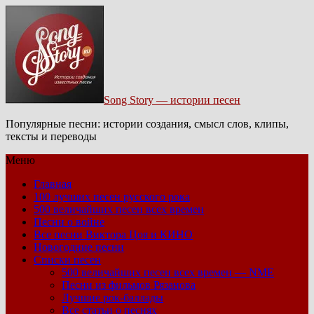
Song Story — истории песен
Популярные песни: истории создания, смысл слов, клипы,
тексты и переводы
Меню
Главная
100 лучших песен русского рока
500 величайших песен всех времен
Песни о войне
Все песни Виктора Цоя и КИНО
Новогодние песни
Списки песен
500 величайших песен всех времен — NME
Песни из фильмов Рязанова
Лучшие рок-баллады
Все статьи о песнях