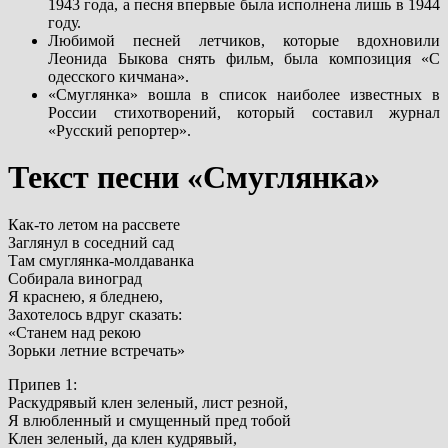
1943 года, а песня впервые была исполнена лишь в 1944
году.
Любимой песней летчиков, которые вдохновили
Леонида Быкова снять фильм, была композиция «С
одесского кичмана».
«Смуглянка» вошла в список наиболее известных в
России стихотворений, который составил журнал
«Русский репортер».
Текст песни «Смуглянка»
Как-то летом на рассвете
Заглянул в соседний сад
Там смуглянка-молдаванка
Собирала виноград
Я краснею, я бледнею,
Захотелось вдруг сказать:
«Станем над рекою
Зорьки летние встречать»
Припев 1:
Раскудрявый клен зеленый, лист резной,
Я влюбленный и смущенный пред тобой
Клен зеленый, да клен кудрявый,