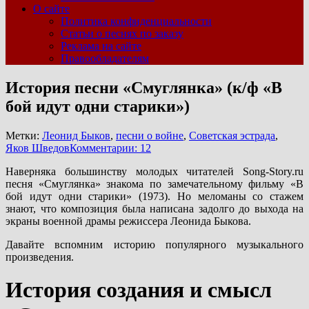
О сайте
Политика конфиденциальности
Статьи о песнях по заказу
Реклама на сайте
Правообладателям
История песни «Смуглянка» (к/ф «В
бой идут одни старики»)
Метки:
Леонид Быков
,
песни о войне
,
Советская эстрада
,
Яков Шведов
Комментарии: 12
Наверняка большинству молодых читателей Song-Story.ru
песня «Смуглянка» знакома по замечательному фильму «В
бой идут одни старики» (1973). Но меломаны со стажем
знают, что композиция была написана задолго до выхода на
экраны военной драмы режиссера Леонида Быкова.
Давайте вспомним историю популярного музыкального
произведения.
История создания и смысл