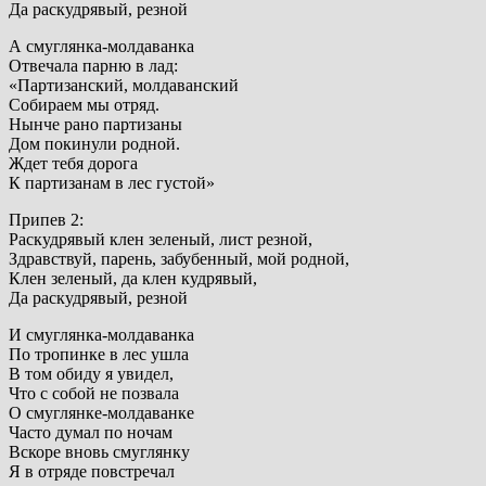
Да раскудрявый, резной
А смуглянка-молдаванка
Отвечала парню в лад:
«Партизанский, молдаванский
Собираем мы отряд.
Нынче рано партизаны
Дом покинули родной.
Ждет тебя дорога
К партизанам в лес густой»
Припев 2:
Раскудрявый клен зеленый, лист резной,
Здравствуй, парень, забубенный, мой родной,
Клен зеленый, да клен кудрявый,
Да раскудрявый, резной
И смуглянка-молдаванка
По тропинке в лес ушла
В том обиду я увидел,
Что с собой не позвала
О смуглянке-молдаванке
Часто думал по ночам
Вскоре вновь смуглянку
Я в отряде повстречал