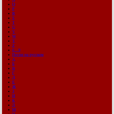
O
P
R
S
T
U
V
W
Y
Z
0…9
Песни на русском
А
Б
В
Г
Д
Е
Ж
З
И
К
Л
М