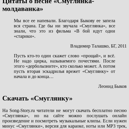
Цитаты о песне «Смуглянка-
молдаванка»
Мы все ее напевали. Благодаря Быкову ее запела
вся страна. Где бы ни звучала «Смуглянка», все
знали, что это из фильма «В бой идут одни
«старики».
Владимир Талашко, БГ, 2011
Пусть кто-то один скажет слово «прощай», и всё.
Не надо цирка, называемого почестями. После
этого «дерболызните», кто сколько может. А потом
пусть вторая эскадрилья врежет «Смуглянку» от
начала и до конца…
Леонид Быков
Скачать «Смуглянку»
На Song-Story.ru читатели не могут скачать бесплатно песню
«Смуглянка», но на сайте можно послушать онлайн
произведение и посмотреть музыкальные клипы. Если нужен
минус «Смуглянки», версия для караоке, ноты или MP3 трек,