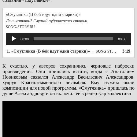
создания «Смуглянки».
«Смуглянка (В бой идут одни старики)»
Лень читать? Слушай аудиоверсию статьи.
SONG-STORY.RU
Аудиоплеер
00:00
00:00
1.
«Смуглянка (В бой идут одни старики)»
3:19
— SONG-STORY.RU
К счастью, у авторов сохранились черновые наброски
произведения. Они пришлись кстати, когда с Анатолием
Новиковым связался Александр Васильевич Александров,
худрук Краснознаменного ансамбля. Ему нужны были
композиции для новой программы. «Смуглянка» пришлась по
душе Александрову, и он включил ее в репертуар коллектива