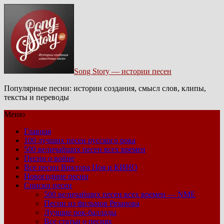
Song Story — истории песен
Популярные песни: истории создания, смысл слов, клипы,
тексты и переводы
Меню
Главная
100 лучших песен русского рока
500 величайших песен всех времен
Песни о войне
Все песни Виктора Цоя и КИНО
Новогодние песни
Списки песен
500 величайших песен всех времен — NME
Песни из фильмов Рязанова
Лучшие рок-баллады
Все статьи о песнях