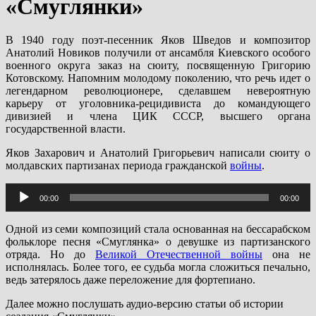
«Смуглянки»
В 1940 году поэт-песенник Яков Шведов и композитор
Анатолий Новиков получили от ансамбля Киевского особого
военного округа заказ на сюиту, посвященную Григорию
Котовскому. Напомним молодому поколению, что речь идет о
легендарном революционере, сделавшем невероятную
карьеру от уголовника-рецидивиста до командующего
дивизией и члена ЦИК СССР, высшего органа
государственной власти.
Яков Захарович и Анатолий Григорьевич написали сюиту о
молдавских партизанах периода гражданской
войны
.
Аудиоплеер
00:00
00:00
Одной из семи композиций стала основанная на бессарабском
фольклоре песня «Смуглянка» о девушке из партизанского
отряда. Но до
Великой Отечественной войны
она не
исполнялась. Более того, ее судьба могла сложиться печально,
ведь затерялось даже переложение для фортепиано.
Далее можно послушать аудио-версию статьи об истории