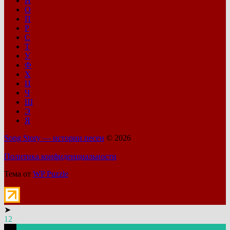
Н
О
П
Р
С
Т
У
Ф
Х
Ц
Ч
Ш
Э
Я
Song Story — истории песен
© 2026
Политика конфиденциальности
Тема от
WP Puzzle
➤
12