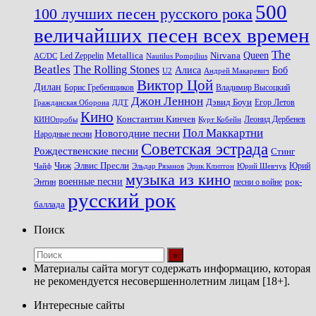
500
100 лучших песен русского рока
величайших песен всех времен
The
Queen
Metallica
Nirvana
Led Zeppelin
Nautilus Pompilius
AC/DC
Beatles
The Rolling Stones
Алиса
Боб
U2
Андрей Макаревич
Виктор Цой
Дилан
Владимир Высоцкий
Борис Гребенщиков
Джон Леннон
Дэвид Боуи
Гражданская Оборона
Егор Летов
ДДТ
Кино
Константин Кинчев
Курт Кобейн
Леонид Дербенев
КИНОпробы
Пол Маккартни
Новогодние песни
Народные песни
Советская эстрада
Рождественские песни
Стинг
Чиж
Элвис Пресли
Эрик Клэптон
Юрий Шевчук
Юрий
Чайф
Эльдар Рязанов
музыка из кино
военные песни
песни о войне
рок-
Энтин
русский рок
баллада
Поиск
Материалы сайта могут содержать информацию, которая
не рекомендуется несовершеннолетним лицам [18+].
Интересные сайты