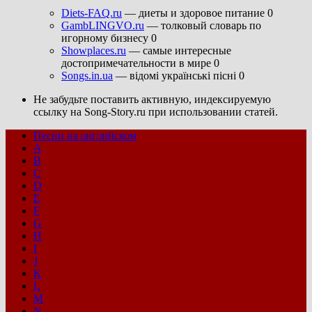
Diets-FAQ.ru
— диеты и здоровое питание 0
GambLINGVO.ru
— толковый словарь по
игорному бизнесу 0
Showplaces.ru
— самые интересные
достопримечательности в мире 0
Songs.in.ua
— відомі українські пісні 0
Не забудьте поставить активную, индексируемую
ссылку на Song-Story.ru при использовании статей.
Песни на английском
A
B
C
D
E
F
G
H
I
J
K
L
M
N