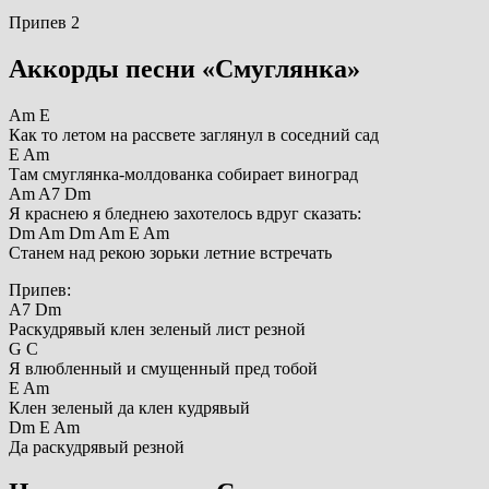
Припев 2
Аккорды песни «Смуглянка»
Am E
Как то летом на рассвете заглянул в соседний сад
E Am
Там смуглянка-молдованка собирает виноград
Am A7 Dm
Я краснею я бледнею захотелось вдруг сказать:
Dm Am Dm Am E Am
Станем над рекою зорьки летние встречать
Припев:
A7 Dm
Раскудрявый клен зеленый лист резной
G C
Я влюбленный и смущенный пред тобой
E Am
Клен зеленый да клен кудрявый
Dm E Am
Да раскудрявый резной